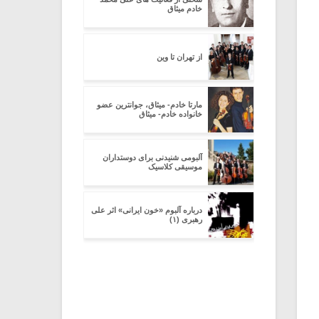
خادم میثاق
از تهران تا وین
مارتا خادم- میثاق، جوانترین عضو
خانواده خادم- میثاق
آلبومی شنیدنی برای دوستداران
موسیقی کلاسیک
درباره آلبوم «خون ایرانی» اثر علی
رهبری (۱)