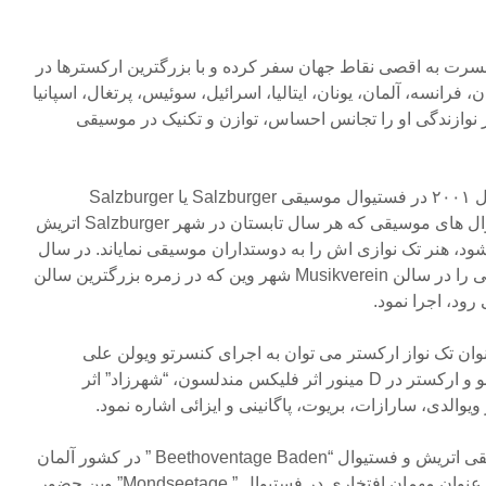
نسرت به اقصی نقاط جهان سفر کرده و با بزرگترین ارکسترها در
فرانسه، آلمان، یونان، ایتالیا، اسرائیل، سوئیس، پرتغال، اسپانیا
 نوازندگی او را تجانس احساس، توازن و تکنیک در موسیقی
او برای اولین بار در آگوست سال ۲۰۰۱ در فستیوال موسیقی Salzburger یا Salzburger
Festspiele، از بزرگترین فستیوال های موسیقی که هر سال تابستان در شهر Salzburger اتریش
ود، هنر تک نوازی اش را به دوستداران موسیقی نمایاند. در سال
۲۰۰۲ کنسرتو ویولن چایکوفسکی را در سالن Musikverein شهر وین که در زمره بزرگترین سالن
ود، اجرا نمود.
نوان تک نواز ارکستر می توان به اجرای کنسرتو ویولن علی
رهبری، کنسرتو برای ویولن، پیانو و ارکستر در D مینور اثر فلیکس مندلسون، “شهرزاد” اثر
الدی، سارازات، بریوت، پاگانینی و ایزائی اشاره نمود.
او در فستیوال بین المللی موسیقی اتریش و فستیوال “Beethoventage Baden ” در کشور آلمان
به اجرای تک نوازی پرداخته و به عنوان مهمان افتخاری در فستیوال ” Mondseetage” وین حضور