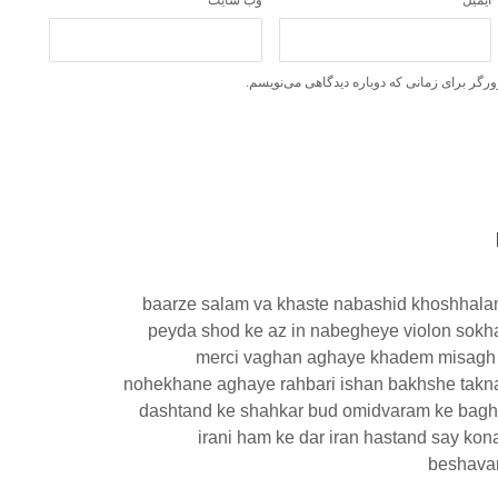
ورگر برای زمانی که دوباره دیدگاهی می‌نویسم.
baarze salam va khaste nabashid khoshhalam
peyda shod ke az in nabegheye violon sokh
merci vaghan aghaye khadem misagh 
nohekhane aghaye rahbari ishan bakhshe takna
dashtand ke shahkar bud omidvaram ke baghi
irani ham ke dar iran hastand say k
beshava