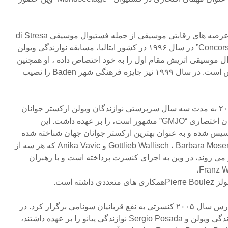
وحید خادم میثاق در بسیاری از عرصه های رقابتی موسیقی از جمله فستیوال موسیقی di Stresa
یا ” Concorso Internationale di Stresa” در سال ۱۹۹۶ در کشور ایتالیا، مسابقه نوازندگی ویولن
ین و فستیوال موسیقی اتریش مقام اول را به خود اختصاص داده ، او همچنین
برنده جایزه شبکه رادیویی اتریش است. در سال ۱۹۹۹ نیز جایزه فرهنگی شهر Baden را نصیب
علاوه بر تکنوازی، او از سال ۲۰۰۰ به مدت سه سال سرپرستی نوازندگان ویولن ارکستر جوانان
GUSTAV MAHLER که با عنوان اختصاری “GMJO” مشهور است، را بر عهده داشت. این
ل ۱۹۸۶ در وین تاسیس شده و به عنوان بهترین ارکستر جوانان جهان شناخته شده
است. او به همراه افرادی چون Gottlieb Wallisch ، Barbara Moser و Anika Vavic که هر سه از
ر می روند، در وین به اجرای کنسرت پرداخته است و با رهبران
وحید خادم میثاق در تاریخ ۵۵ مارس سال ۲۰۰۵ کنسرتی به نفع قربانیان سونامی برگزار کرد. در
این کنسرت که خادم میثاق نوازندگی ویولن و Sergio Posada نوازندگی پیانو را بر عهده داشتند،