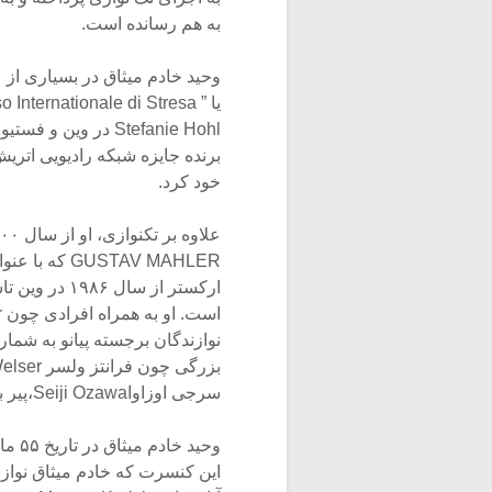
به هم رسانده است.
Stefanie Hohl در و
خود کرد.
ارکستر از سا
نوازندگان برجسته پیانو به شما
بزرگی چون فرانتز ولسر Franz Welser،
سرجی اوزاواSeiji Ozawa،پیر بولز Pierre Boulezهمکاری های متعددی داشته است.