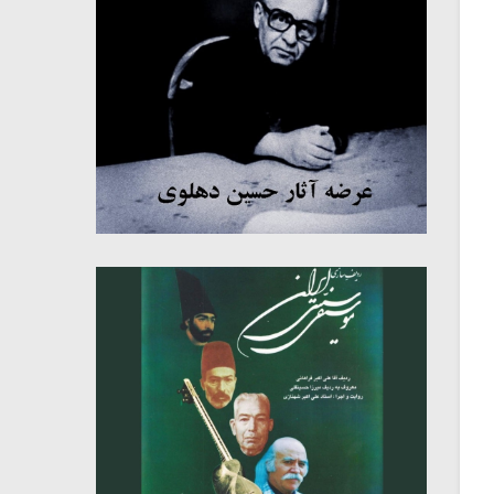
میکلوش روژا
موریس ژار