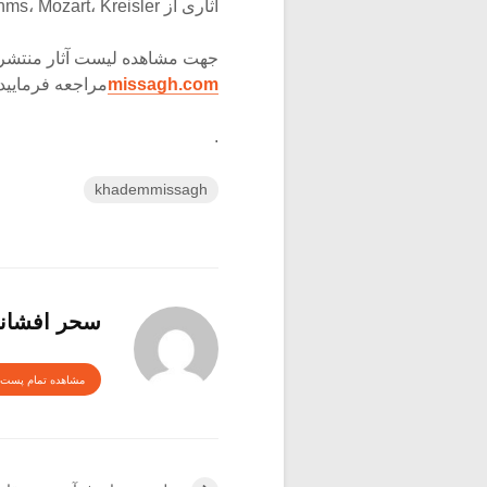
آثاری از Bartok، Brahms، Mozart، Kreisler و Ravel به اجرا در آمد.
جهت مشاهده لیست آثار منتشره 
missagh.com
مراجعه فرمایید
.
khademmissagh
سحر افشان
مشاهده تمام پست 