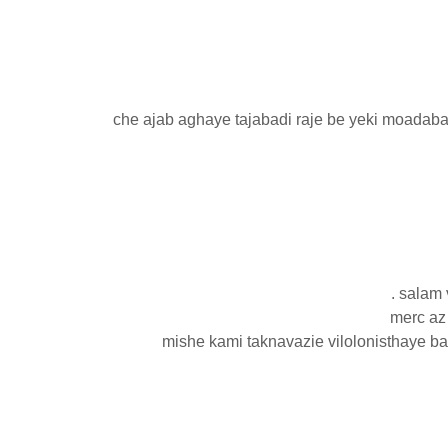
che ajab aghaye tajabadi raje be yeki moadab
salam 
merc az 
mishe kami taknavazie vilolonisthaye ba