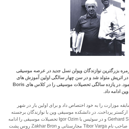
مره بزرگترین نوازندگان ویولن نسل جدید در عرصه موسیقی
لاسیک است. او در سال ۱۹۷۷ در اتریش متولد شد و در سن چهار سالگی اولین آموزش های
نوازندگی ویولن را نزد پدر آغاز نمود. در یازده سالگی تحصیلات موسیقی را در کلاس های Boris
قه موزارت را به خود اختصاص داد و برای اولین بار در شهر
وازی با ارکستر پرداخت. در دانشکده موسیقی وین با نوازندگان برجسته
ای چون Rainer Küchl و Gerhard Schulz و در سوئیس با Igor Ozim تحصیلات موسیقی را ادامه
داد. دوره استادی را با نوازندگان صاحب نام Tibor Varga مجارستانی و Zakhar Bron روس پشت