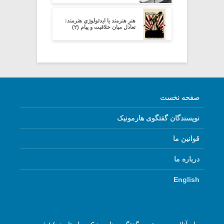
هنرِ هنرمند یا ایدئولوژیِ هنرمند:
تعادل میان خلاقیت و پیام (۲)
صفحه نخست
نویسندگان گفتگوی هارمونیک
قوانین ما
درباره ما
English