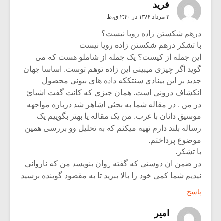
فرید
۲ مرداد ۱۳۸۶ در ۲:۴۰ ق٫ظ
درهم شکستن زاده رویا نیست؟
با تشکر درهم شکستن زاده رویا نیست
این جمله از کیست؟ یک جمله از شاملو هست که می
گوید اگر چیزی میبینی این زاده توهم توست. اساسا جهان
جدید بر این بینادی سنتککه داده های بیونی محصول
انکشاف درونی است. همان چیزی که کانت گفت اشیائ
در من . در مقاله شما به بحثی اشاهر شد درباره مواجهه
موسیق دانان با غرب. من یک مقاله یا بهتر بگوییم یک
رساله بلند دارم تهیه میکنم که به تحلیل وو بررسی همین
موضوع پرداختم.
با تشکر.
در ضمن ان دوستی که گفته روان بنویسد من که ناروانی
نیدیم شما کمی خود را بالا ببرید تا به مقصود گوینده برسید
پاسخ
امیر