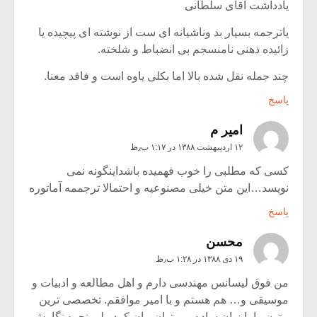
یادداشت آقای سلطانی
یاترجمه بسیار بد وناشیانه ای ست از نوشته ای پیچیده یا
زائیده ذهنی نامنسجم بی انضباط و شلخته.
چند جمله نقل شده بالا اما بکلی یاوه است و فاقد معنا.
پاسخ
امير م
۱۲ اردیبهشت ۱۳۸۸ در ۱:۱۷ ب٫ظ
کسی که مطلبی را خوب فهمیده باشداینگونه نمی
نویسد…این متن خیلی مصنوعیه و احتمالا ترجممه آماتوره
پاسخ
محسن
۱۹ دی ۱۳۸۸ در ۱:۲۸ ب٫ظ
من فوق لیسانس مهندسی دارم و اهل مطالعه و ادبیات و
موسیقی و… هم هستم و با امیر موافقم. تخصصی ترین
متون را با زبان ساده می توان بیان کرد ولی نحوه نگارش