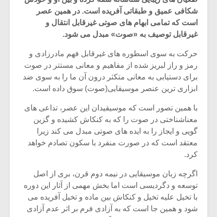
شکافی عمیق و طبقاتی آفریده است. در همین عصر
است که تمامی ابهام های صوتی غیرقابل انتقال و
غیرقابل توصیف به «صوت» مبدل می شود.
حرکت به سوی اسطوره های غیرقابل فهم مادرزادی و
رمز و راز لبریز شده از مفاهیم و معانی مستتر در صوت
برای دستیابی به معانی متکثر درون آن ما را به سوی ضد
ابزاری ترین عنصر موسیقایی(صوت) سوق داده است.
با همین تصور است که موسیقیدان این عصر، تداعی های
معناشناختی در صوت را که به کنکاش کشیده و گزین
گویی و ایجاز را به ایده های صوتی مبدل می کند زیرا
معتقد است که در صورت منفرد با سکون تصادم خواهد
میکلوش روژا
موریس ژار
کرد.
اگرچه زبان موسیقایی در نیمه دوم قرن، بری از اصل
توسعه و دگردیسی است اما بخش مهمی از آثار این دوره
با تخیل علیه تخیل و کنکاش بین ماده و تخیل آفریده می
یادداشتی بر موسیقی
دوره آموزش
متن فیلم «متری
موسیقی بر
شود و همین جا است که به آزادی فرم بر اثر عدم آزادی