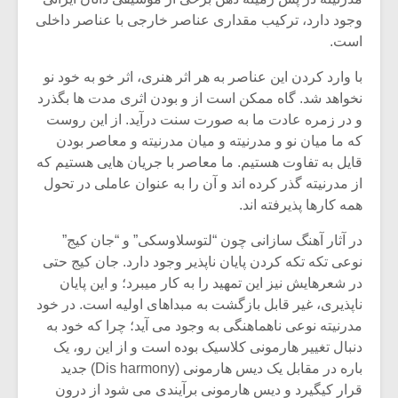
وجود دارد، ترکیب مقداری عناصر خارجی با عناصر داخلی
است.
با وارد کردن این عناصر به هر اثر هنری، اثر خو به خود نو
نخواهد شد. گاه ممکن است از و بودن اثری مدت ها بگذرد
و در زمره عادت ما به صورت سنت درآید. از این روست
که ما میان نو و مدرنیته و میان مدرنیته و معاصر بودن
قایل به تفاوت هستیم. ما معاصر با جریان هایی هستیم که
از مدرنیته گذر کرده اند و آن را به عنوان عاملی در تحول
همه کارها پذیرفته اند.
در آثار آهنگ سازانی چون “لتوسلاوسکی” و “جان کیج”
نوعی تکه تکه کردن پایان ناپذیر وجود دارد. جان کیج حتی
در شعرهایش نیز این تمهید را به کار میبرد؛ و این پایان
ناپذیری، غیر قابل بازگشت به مبداهای اولیه است. در خود
مدرنیته نوعی ناهماهنگی به وجود می آید؛ چرا که خود به
دنبال تغییر هارمونی کلاسیک بوده است و از این رو، یک
باره در مقابل یک دیس هارمونی (Dis harmony) جدید
قرار کیگیرد و دیس هارمونی برآیندی می شود از درون