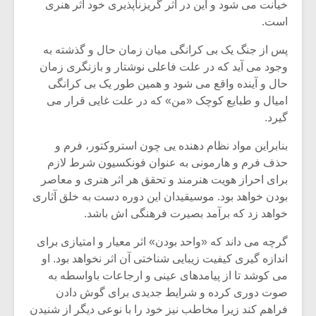
شیش و نیم»
موسیقی فی
خیانت می شود و این در اثر گریزناپذیری خود اثر هنری
برگزار می 
است.
اگر نمی توانی
سکانسی به 
پس از جنگ یک بی کرانگی میان زمان حال و گذشته به
مشهورترین باشی،
موسیقی فیلم 
وجود می آید که در علت فاعلی نوشتار و بازنگری زمان
بدنام ترین باش
حال و آینده واقع می شود و همین طور یک بی کرانگی
امیال و طبایع کوچک «من» که در علت غایی قرار می
گیرد.
بنابراین مواد نظام دهنده یی چون استروکتور، فرم و
حذف فرم و هارمونی به عنوان فونکسیون شرط لازم
برای احراز هویت هنرمند و تحقق هر اثر هنری و معاصر
بودن خواهد بود. موسیقیدان این دوره دست به خلق آثاری
خواهد زد که برآمد بصیرت فرهنگی اش باشد.
گرچه می داند که «واحد بودن» اثر معیار و امتیازی برای
اندازه گیری کیفیت زیبایی شناختی آن اثر نخواهد بود. او
می کوشد تا از پیامدهای عینی و ارجاعات باواسطه به
صوت دوری کرده و شرایط جدیدی برای گوش دادن
فراهم کند زیرا مخاطب نیز خود را با نوعی دیگر از شنیدن