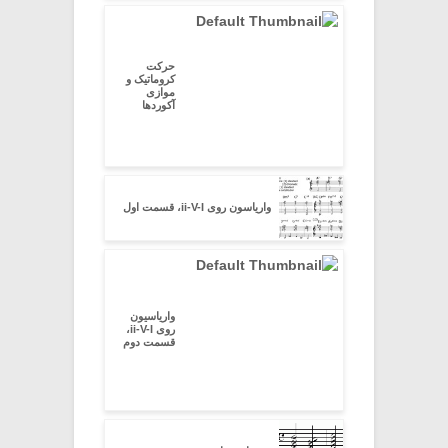
حرکت
کروماتیک و
موازی
آکوردها
واریاسون روی ii-V-I، قسمت اول
واریاسیون
روی ii-V-I،
قسمت دوم