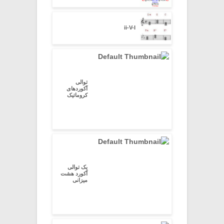
ii-V-I
توالی
آکوردهای
کروماتیک
یک توالی
آکورد هشت
میزانی