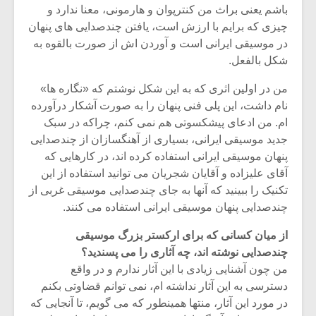
شیش و نیم»
موسیقی فی
باشم یعنی براث من کنترپوان و هارمونی، معنا ندارد و
برگزار می 
چیزی که برایم با ارزش است، یافتن چندصدایی های پنهان
در موسیقی ایرانی است و آوردن اش از صورت بالقوه به
اگر نمی توانی
سکانسی به 
مشهورترین باشی،
موسیقی فیلم 
شکل بالفعل.
بدنام ترین باش
من در اولین اثری که به این شکل نوشتم که «نگاره ها»
نام داشت، این پلی فنی پنهان را به صورت آشکار درآورده
ام. من ادعای پیشکسوتی هم نمی کنم، چراکه در سبک
جدید موسیقی ایرانی، بسیاری از آهنگسازان از چندصدایی
پنهان موسیقی ایرانی استفاده کرده اند، در کارهایی که
آقای علیزاده و آقایان شجریان می توانید استفاده از این
تکنیک را ببینید که آنها به جای چندصدایی موسیقی غربی از
چندصدایی پنهان موسیقی ایرانی استفاده می کنند.
از میان کسانی که برای ارکستر بزرگ موسیقی
چندصدایی نوشته اند، چه آثاری را می پسندید؟
من چون آشنایی زیادی با این آثار ندارم و در واقع
دسترسی به این آثار نداشته ام، نمی توانم قضاوتی بکنم
در مورد این آثار، منتها همینطور که می گویم، تا آنجایی که