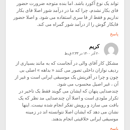
تواند یک نوع آکورد باشد. اما بنده متوجه ضرورت حضور
فای بکار نشدم، چرا که ما در درآمد شور اصلا فای بکار
نداریم و فقط از فا سری استفاده می شود. و اصلا حضور
فابکار گوش را از درآمد شور گمراه می کند.
پاسخ
کریم
۲۰ آذر ۱۴۰۰ در ۲:۳۳ ق٫ظ
مشکل کار آقای والی در آنجاست که به مانند بسیاری از
ردیف نوازان داخلی تصور می کنند « بداهه » اصلی بی
چون و چرا در آفرینش یک موسیقی ایرانی است و غیر از
آن ، غیر اصیل محسوب می شود.
چندصدایی پنهان که ایشان می گویند فقط یک تاخیر در
تکرار ملودی است و اصلا آن چندصدایی مد نظر که یک
بافت می سازد و رویش تفکر انجام شده نیست. اینها
نشان می دهد که ایشان اصلا نتوانسته اند در زمینه
موسیقی ایرانی خلاقیتی انجام بدهند.
پاسخ