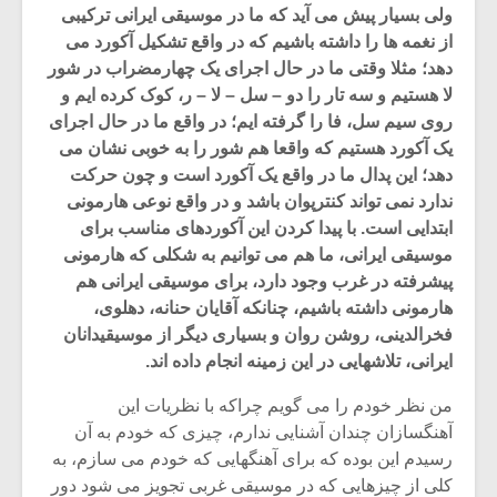
ولی بسیار پیش می آید که ما در موسیقی ایرانی ترکیبی
از نغمه ها را داشته باشیم که در واقع تشکیل آکورد می
دهد؛ مثلا وقتی ما در حال اجرای یک چهارمضراب در شور
لا هستیم و سه تار را دو – سل – لا – ر، کوک کرده ایم و
روی سیم سل، فا را گرفته ایم؛ در واقع ما در حال اجرای
یک آکورد هستیم که واقعا هم شور را به خوبی نشان می
دهد؛ این پدال ما در واقع یک آکورد است و چون حرکت
ندارد نمی تواند کنترپوان باشد و در واقع نوعی هارمونی
ابتدایی است. با پیدا کردن این آکوردهای مناسب برای
موسیقی ایرانی، ما هم می توانیم به شکلی که هارمونی
پیشرفته در غرب وجود دارد، برای موسیقی ایرانی هم
هارمونی داشته باشیم، چنانکه آقایان حنانه، دهلوی،
فخرالدینی، روشن روان و بسیاری دیگر از موسیقیدانان
میکلوش روژا
موریس ژار
ایرانی، تلاشهایی در این زمینه انجام داده اند.
من نظر خودم را می گویم چراکه با نظریات این
آهنگسازان چندان آشنایی ندارم، چیزی که خودم به آن
یادداشتی بر موسیقی
دوره آموزش
رسیدم این بوده که برای آهنگهایی که خودم می سازم، به
متن فیلم «متری
موسیقی بر
کلی از چیزهایی که در موسیقی غربی تجویز می شود دور