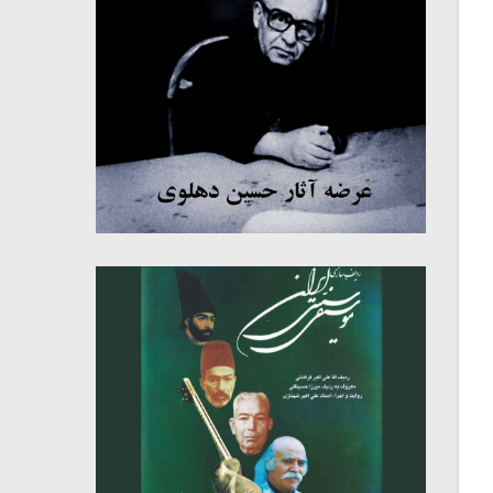
میکلوش روژا
موریس ژار