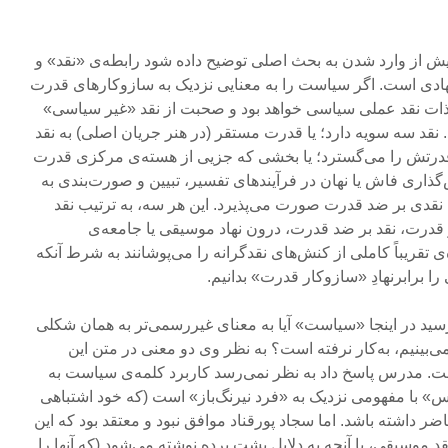
 از وارد شدن به بحث اصلی توضیح داده شود رابطه‌ی «نقد» و
دی است. اگر سیاست را به معنایی نزدیک به سازوکارهای قدرت
ه ذات نقد عملی سیاسی خواهد بود و صحبت از نقد «غیر سیاسی»
 نقد سه سویه دارد؛ یا قدرت مستقر (در هنر جریان اصلی) به نقد
 قدرتش را می‌گسترد؛ یا بخشی که جزیی از هسته‌ی مرکزی قدرت
گذاری فاش یا نهان در فرآیندهای تفسیر، تبیین و صورت‌بندی به
یا نقدی بر ضد قدرت صورت می‌پذیرد. این هر سه، به ترتیب نقد
قدرت، نقد بر ضد قدرت، درون نهاد موسیقی یا جامعه‌ی
تقریباً کاملی از کنش‌های نقدگرانه را می‌پوشانند به شرط آنکه
ا برابرنهادِ «سازوکار قدرت» بدانیم.
رسید در اینجا «سیاست» آیا به معنای غیررسمی‌تر به همان شکلی
‌بینیم، به‌کار نرفته است؟ به نظر وی دو معنی در متن این
. مدرس پاسخ داد به نظر نمی‌رسد کاربرد کلمه‌ی سیاست به
س» با مفهومی نزدیک به «فرد نیرنگ‌باز» است (که خود اشتباهی
داشته باشد. اما سجاد پورقناد موافق نبود و معتقد بود که این
موسیقی، با آنچه به دلایلِ پشت پرده نوشته می‌شود (که آنها را