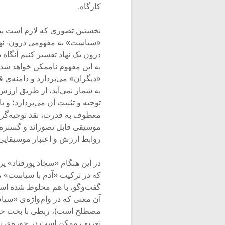
کارگاه.
نخستین تصوری که لازم است پیش
«سیاست» به مفهومی درون- نها
درون یک نهاد تفسیر کنیم آنگا
به این مفهوم ناممکن خواهد شد.
«دیگران» می‌پردازد و دامنه‌ی
به شمار نمی‌آید، از طریق ارزش‌
توجیه و تثبیت آن می‌پردازد؛ و 
معطوف به قدرت، نقد توجیه‌گر 
موسیقی قابل تصوراند و گستره‌ی 
روابط ارزش و اعتبار موسیقایی ر
در این هنگام «سجاد پورقناد» پ
که در ترکیب «آدم با سیاست» می
گفت‌وگو، با هم مخلوط شده است
آن معنی که در وام‌واژه‌ی «سیا
مصطلح است)، ربطی با بحث حاضر 
تعریف ممکن است در حوزه‌ی نقد 