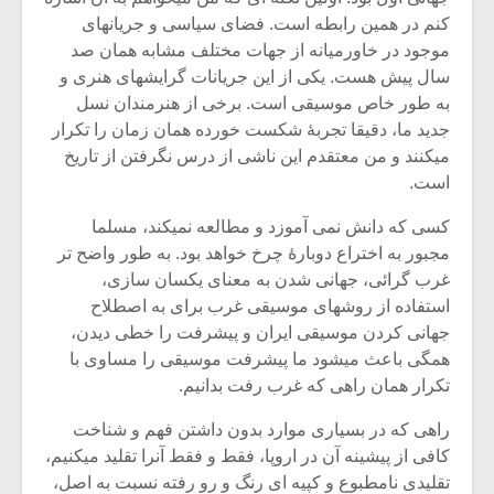
شیش و نیم»
موسیقی فی
کنم در همین رابطه است. فضای سیاسی و جریانهای
برگزار می 
موجود در خاورمیانه از جهات مختلف مشابه همان صد
اگر نمی توانی
سکانسی به 
سال پیش هست. یکی از این جریانات گرایشهای هنری و
مشهورترین باشی،
موسیقی فیلم 
به طور خاص موسیقی است. برخی از هنرمندان نسل
بدنام ترین باش
جدید ما، دقیقا تجربۀ شکست خورده همان زمان را تکرار
میکنند و من معتقدم این ناشی از درس نگرفتن از تاریخ
است.
کسی که دانش نمی آموزد و مطالعه نمیکند، مسلما
مجبور به اختراع دوبارۀ چرخ خواهد بود. به طور واضح تر
غرب گرائی، جهانی شدن به معنای یکسان سازی،
استفاده از روشهای موسیقی غرب برای به اصطلاح
جهانی کردن موسیقی ایران و پیشرفت را خطی دیدن،
همگی باعث میشود ما پیشرفت موسیقی را مساوی با
تکرار همان راهی که غرب رفت بدانیم.
راهی که در بسیاری موارد بدون داشتن فهم و شناخت
کافی از پیشینه آن در اروپا، فقط و فقط آنرا تقلید میکنیم،
تقلیدی نامطبوع و کپیه ای رنگ و رو رفته نسبت به اصل،