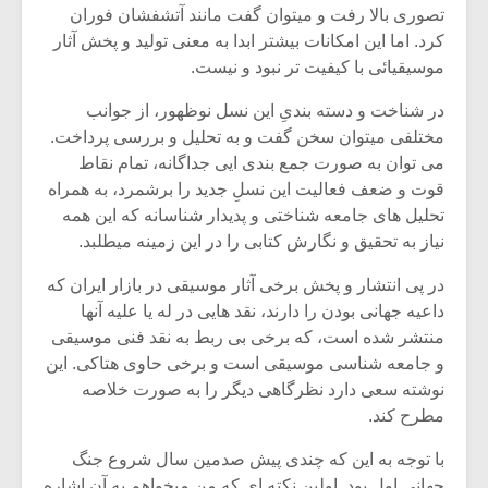
تصوری بالا رفت و میتوان گفت مانند آتشفشان فوران
کرد. اما این امکانات بیشتر ابدا به معنی تولید و پخش آثار
موسیقیائی با کیفیت تر نبود و نیست.
در شناخت و دسته بندیِ این نسل نوظهور، از جوانب
مختلفی میتوان سخن گفت و به تحلیل و بررسی پرداخت.
می توان به صورت جمع بندی ایی جداگانه، تمام نقاط
قوت و ضعف فعالیت این نسلِ جدید را برشمرد، به همراه
تحلیل های جامعه شناختی و پدیدار شناسانه که این همه
نیاز به تحقیق و نگارش کتابی را در این زمینه میطلبد.
در پی انتشار و پخش برخی آثار موسیقی در بازار ایران که
داعیه جهانی بودن را دارند، نقد هایی در له یا علیه آنها
منتشر شده است، که برخی بی ربط به نقد فنی موسیقی
میکلوش روژا
موریس ژار
و جامعه شناسی موسیقی است و برخی حاوی هتاکی. این
نوشته سعی دارد نظرگاهی دیگر را به صورت خلاصه
مطرح کند.
یادداشتی بر موسیقی
دوره آموزش
با توجه به این که چندی پیش صدمین سال شروع جنگ
متن فیلم «متری
موسیقی بر
جهانی اول بود. اولین نکته ای که من میخواهم به آن اشاره