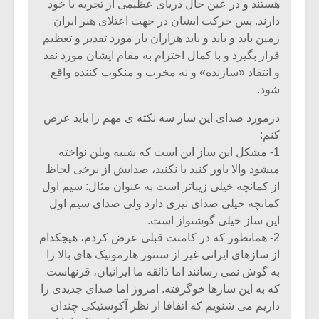
هستند و در عین حال دریای عظیمی از تجربه با خود
دارند. پس حرکت ایشان در جهت اعتلای هنر ایران
زمین باید و باید و باید هزاران بار مورد تقدیر و تعظیم
قرار بگیرد و با کمال احترام به مقام ایشان مورد نقد
و انتقاد «سازنده» و نه مخرب و منکوب کننده واقع
شود.
درمورد صدای این ساز سه نکته ی مهم را باید عرض
کنم:
1- مشکل این ساز این است که شبیه ویلن نواخته
میشود والا باور کنید یا نکنید، صدایش از برخی لحاظ
از کمانچه خیلی زیباتر است به عنوان مثال: سیم اول
کمانچه خیلی صدای تیزی دارد ولی صدای سیم اول
این ساز خیلی گوشنواز است.
2- همانطور که در کامنت قبلی عرض کردم، هیچکدام
از سازهای ایرانی غیر از سنتور هارمونیک های بالا را
به گوش نمی رسانند اما ذائقه ما ایرانیان، قرنهاست
که به این سازها خوگرفته. امروز اما صدای جدیدی را
داریم می شنویم که اتفاقا از نظر آکوستیکی چندان