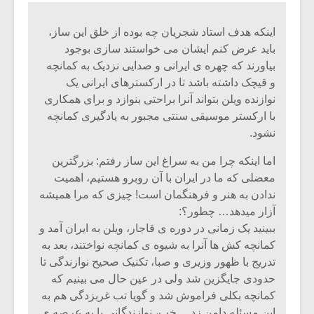
اینکه هدف استاد شجریان چه بوده از خلق این ساز،
باید عرض کنم ایشان می خواستند سازی بوجود
بیاورند که چهره ی ایرانی و صدایی نزدیک به کمانچه
و قیچک داشته باشد تا در ارکسترهای ایرانی یک
نوازنده ویلن بتواند آنرا براحتی بنوازد و برای همکاری
با ارکستر موسیقی سنتی مجبور به یادگیری کمانچه
نشود.
اما اینکه چرا من به سراغ این ساز رفتم: بزرگترین
معضلی که ما در ایران با آن روبرو هستیم، اهمیت
ندادن به هنر و فرهنگمان است! چیزی که مرا همیشه
آزار میدهد… چطور؟:
میکلوش روژا
موریس ژار
ببینید یک زمانی در دوره ی قاجار، ویلن به ایران آمد و
کمانچه کش ها آنرا به شیوه ی کمانچه نواختند، بعد به
تدریج با ظهور وزیری و صبا، تکنیک صحیح نوازندگی تا
حدودی جایگزین شد ولی در عین حال می بینیم که
یادداشتی بر موسیقی
دوره آموزش
کمانچه بکلی فراموش شد و گویا تب غربزدگی هم به
متن فیلم «متری
موسیقی بر
این مسئله دامن زد… خب، نوازندگانی پا به عرصه ی