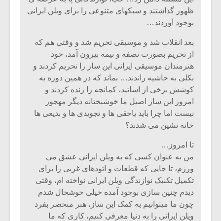
شیش و نیم»
موسیقی فی
ظهور گذاشتند و سبکهای متنوعی را برای ویلن ایرانی
برگزار می 
بوجود آوردند…
اگر نمی توانی
سکانسی به 
مشهورترین باشی،
موسیقی فیلم 
بعد انقلاب شد و موسیقی تحریم شد و وقتی هم که
بدنام ترین باش
از تحریم بصورت نصفه و نیمه بیرون آمد، خود
هنرمندان موسیقی ایرانی این ساز را تحریم کردند و
بکلی به حاشیه راندند… بماند که در همین دوره به
کوشش برخی از اساتید، کمانچه را زنده کردند و
امروز این ساز اصیل ما خوشبختانه دیگر مهجور
نیست اما چرا باید یاحقی ها و تجویدی ها و بدیعی ها
خانه نشین می شدند؟
تا امروز…
من به عنوان کسی که به ویلن ایرانی عشق می
ورزم، تا جایی که قطعات و اتودهای غربی را برای
تکمیل تکنیک نوازندگی ویلن ایرانی نواخته ام، وقتی
دیدم چنین سازی بوجود آمده خیلی خوشحال شدم
چون ما میتوانیم به کمک این ساز، هنر منحصر بفرد
ویلن ایرانی را به دنیا معرفی کنیم، کاری که ما