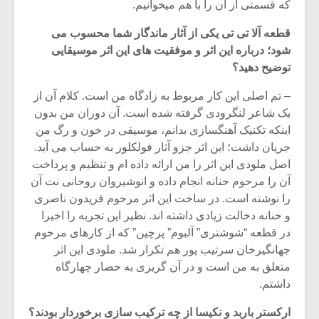
شیش و نیم»
موسیقی فی
که قسمتی از آن را با هم میخوانیم.
برگزار می 
قطعه آلا تی تی یکی از آثار ماندگار شما محسوب می
اگر نمی توانی
سکانسی به 
شود؛ درباره این اثر و موفقیت های این اثر موسیقایی
مشهورترین باشی،
موسیقی فیلم 
توضیح دهید؟
بدنام ترین باش
– تم اصلی این کار مربوط به زادگاه من است. کلام آن از
یک شاعر لنگرودی گرفته شده است. آن دوران من بدون
اینکه تکنیک آهنگسازی بدانم، موسیقی در خون و رگ من
جریان داشت؛ این اثر جزو آثار فولکلور به حساب می آید.
اصل ملودی این اثر را من ارائه داده ام و تنظیم و پرداخت
آن را مرحوم حنانه انجام داده و انوشیروان روحانی نت آن
را نوشته است. در ساخت این اثر مرحوم فریدون ناصری
و حنانه دخالت زیادی داشته اند. نظیر این تجربه را اخیرا
در قطعه “شوشتری” آلبوم” پرچین” که از کارهای مرحوم
جهانگیرخان سرتیب پور هم تکرار شد. ملودی این اثر
متعلق به من است و در آن گریزی به حصار چهارگاه
داشتم.
ارکستر باربد و نکیسا از چه ترکیب سازی برخوردار بودند؟