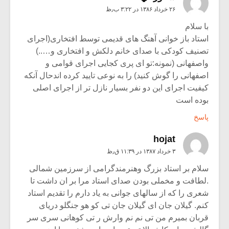
۲۶ خرداد ۱۳۸۶ در ۳:۲۲ ب٫ظ
با سلام
استاد باز خوانی آهنگ های قدیمی توسط افتخاری(اجرای
تصنیف کودکی با صدای خانم دلکش و افتخاری و…..)
واصفهانی (نمونه:تو ای پری کجایی اجرای قوامی و
اصفهانی را گوش کنید) را به نوعی تایید کرده اندحال آنکه
کیفیت اجرای این دو نفر بسیار نازل تر از اجرای اصلی
بوده است
پاسخ
hojat
۳ خرداد ۱۳۸۷ در ۱۱:۳۹ ق٫ظ
سلام بر استاد بزرگ وهنرمندگرامی از سرزمین شمالی
.لطافت و مخملی بودن صدای استاد مرا بر ان داشت تا
شعری را که از سالهای جوانی به یاد دارم را تقدیم استاد
کنم. گیلان جان ای گیلان جان تی کو هو جنگلو دریای
قربان بمیرم من تی نم نم وارش ر تی کوهانی سری سر