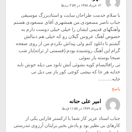
۱۲ خرداد ۱۳۸۸ در ۲:۵۷ ب٫ظ
با سلام خدمت طراحان سایت و استادبزرگ موسیقی
جناب ناصر مسعودی.من همشهری آقای مسعودی هستم
وآهنگهای قدیمی ایشان را خیلی خیلی دوست دارم به
خصوص آهنگ عروس گیلان رو که خیلی هم دنبالش
گشتم تا دانلود کنم ولی پیداش نکردم.من از روی صفحه
گرام این آهنگ روشنیده بودم.(قسمتی از ترانه)باز شب
صبحا بوسته یار نموئی
تی رافاایسام کویه بشوئی آتش تانود می دیله خوش نایه
خدایه هر جا که بیشی کوچی کور باز می دیل تی
جایه………
پاسخ
امیر علی حنانه
۵ مرداد ۱۳۸۹ در ۱۱:۵۸ ق٫ظ
جناب استاد عزیز کار شما با ارکستر فارابی یکی از
کارهای بی نظیر بود و یادش بخیر.برایتان آرزوی تندرستی