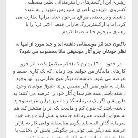
رهبری این ارکسترهای را هنرمندانی نظیر مصطفی
کسروی، فریدون ناصری، سیروس شهردار به عهده
داشتند و در بعضی مواقع مرحوم حنانه برآنها نظارت می
کرد. اما با ارکستربزرگ فارابی فقط “الاتی تی” را با
رهبری مرحوم حنانه ضبط کردم.
تاکنون چند اثر موسیقایی داشته اید و چند مورد از اینها به
نظر خودتان جزو آثار موسیقی مانا محسوب می شود؟
– در حدود ۴۰۰ اثردارم که (فکر میکنم) یکصد اثر جزو
کارهای ماندگار من خواهد بود. زمانی که یک کاری ضبط و
عرضه می شود، متاسفانه دیگر هیچ نظارتی بر آنها وجود
ندارد. به طور یقین اگر تضمین برای حقوق مولفان وجود
داشته باشد، همه هنرمندان آثار خود را عرضه می کنند؛ به
طور یقین اگر یک سرمایه گذار دلسوز دراین عرصه وجود
داشته باشد که بدون کم و ماست یک اثر را منتشر کند هم
به نفع من است، هم به نفع جامعه و نسل آینده و هم خود
سرمایه گذار. البته باید بگویم متاسفانه وقتی کار به بازار
عرضه شد دیگر نمی توانی بر چگونگی پخش آن دخالت یا
نظارت داشته باشیم؛ چرا که اثر بعد از عرضه شدن