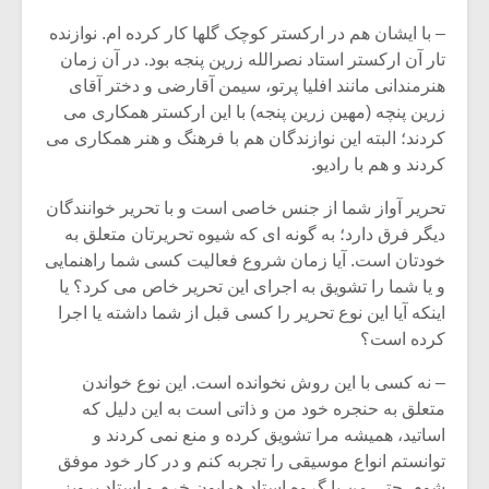
– با ایشان هم در ارکستر کوچک گلها کار کرده ام. نوازنده
تار آن ارکستر استاد نصرالله زرین پنجه بود. در آن زمان
هنرمندانی مانند افلیا پرتو، سیمن آقارضی و دختر آقای
زرین پنچه (مهین زرین پنجه) با این ارکستر همکاری می
کردند؛ البته این نوازندگان هم با فرهنگ و هنر همکاری می
کردند و هم با رادیو.
تحریر آواز شما از جنس خاصی است و با تحریر خوانندگان
دیگر فرق دارد؛ به گونه ای که شیوه تحریرتان متعلق به
خودتان است. آیا زمان شروع فعالیت کسی شما راهنمایی
و یا شما را تشویق به اجرای این تحریر خاص می کرد؟ یا
اینکه آیا این نوع تحریر را کسی قبل از شما داشته یا اجرا
کرده است؟
– نه کسی با این روش نخوانده است. این نوع خواندن
متعلق به حنجره خود من و ذاتی است به این دلیل که
اساتید، همیشه مرا تشویق کرده و منع نمی کردند و
توانستم انواع موسیقی را تجربه کنم و در کار خود موفق
شوم. حتی من با گروه استاد همایون خرم و استاد پرویز