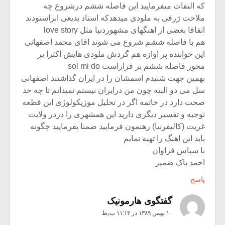
که التفات میفرمایید این فاصله ششم درشروع چه
ملاحت ژرفی به ملودی میدهدکه استاد بدیعی انراستودند
اتفاقا بعضی از اهنگهای مشهوردنیا مثل love story
هم با فاصله ششم شروع می شوند اقای محمد اصفهانی
این خواننده پر اوازه هم گردش ملودی هایش اکثرا بر
محور فاصله ششم بر قراراست sol mi do
بهمین جهت شنیدم اسمشان را در ایران گذاشتند اصفهانی
سل می دو البته چون من درایران نیستم نمیدانم تا چه حد
صحت دارد در خاتمه اگر در تحلیل موزیکولوژی این قطعه
توجیه و تفسیر دیگری دارید این همشهری را دردر ولایت
غربت (کالیفرنیا) رهنمون فرمایید ضمنا بفرمایید چگونه
باید این اهنگ را تهیه نمایم
با سپاس فراوان
احمد پاک ضمیر
پاسخ
گفتگوی هارمونیک
۱۰ بهمن ۱۳۸۹ در ۱۱:۱۳ ب٫ظ