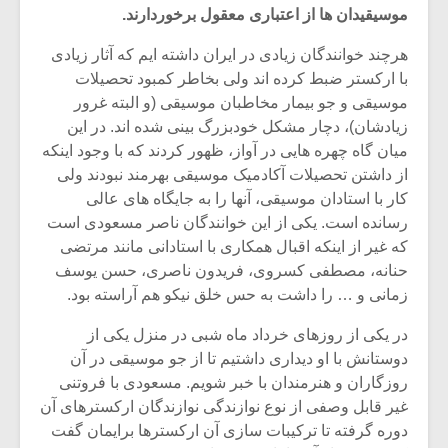
موسیقیدان ها از اعتباری معقول برخوردارند.
هرچند خوانندگان زیادی در ایران داشته ایم که آثار زیادی
با ارکستر ضبط کرده اند ولی بخاطر کمبود تحصیلات
موسیقی و جو بیمار مخاطبان موسیقی (و البته غرور
زیادشان)، دچار مشکل خودبزرگ بینی شده اند. در این
میان گاه چهره هایی در آواز، ظهور کردند که با وجود اینکه
از داشتن تحصیلات آکادمیک موسیقی بهرمند نبودند ولی
کار با استادان موسیقی، آنها را به جایگاه های عالی
رسانده است. یکی از این خوانندگان ناصر مسعودی است
که غیر از اینکه اقبال همکاری با استادانی مانند مرتضی
حنانه، مصطفی کسروی، فریدون ناصری، حسن یوسف
زمانی و … را داشت به حس خلق نیکو هم آراسته بود.
میکلوش روژا
موریس ژار
در یکی از روزهای خرداد ماه شبی در منزل یکی از
دوستانش با او دیداری داشتیم تا از جو موسیقی در آن
روزگاران و هنرمندان با خبر شویم. مسعودی با فروتنی
غیر قابل وصفی از نوع نوازندگی نوازندگان ارکسترهای آن
یادداشتی بر موسیقی
دوره آموزش
متن فیلم «متری
موسیقی بر
دوره گرفته تا ترکیبات سازی آن ارکسترها برایمان گفت