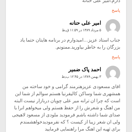
دارم.امیر علی حنانه
پاسخ
امیر علی حنانه
۵ مرداد ۱۳۸۹ در ۱۱:۵۹ ق٫ظ
جناب استاد عزیز…امیدوارم در برنامه هایتان حتما یاد
بزرگان را به خاطر بیاورید.ممنونم.
پاسخ
احمد پاک ضمیر
۳ بهمن ۱۳۸۹ در ۱۲:۴۵ ب٫ظ
اقای مسعودی عزیزهنرمند گرامی و خود ساخته من
همشهری شما وساکن کالیفرنیا هستم سوالم از شما این
است که چرا ان ترانه میر علی چوپان دربازار نیست البته
من اهنگ و شعرش را از حفظ هستم ولی میخواهم انرا با
صدای شما داشته باشم فرمودید ملودی از مسعود لاهیجی
ولی ان شعر زیبا از کیست ؟ که نفرمودیدخواهشمندم
برای ثهیه این اهنگ مرا راهنمایی فرمایید