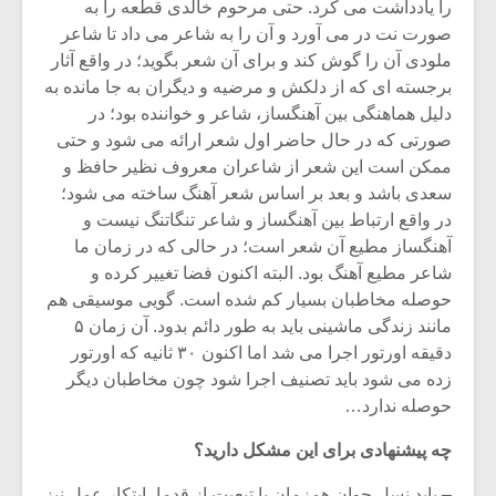
را یادداشت می کرد. حتی مرحوم خالدی قطعه را به
صورت نت در می آورد و آن را به شاعر می داد تا شاعر
ملودی آن را گوش کند و برای آن شعر بگوید؛ در واقع آثار
برجسته ای که از دلکش و مرضیه و دیگران به جا مانده به
دلیل هماهنگی بین آهنگساز، شاعر و خواننده بود؛ در
صورتی که در حال حاضر اول شعر ارائه می شود و حتی
ممکن است این شعر از شاعران معروف نظیر حافظ و
سعدی باشد و بعد بر اساس شعر آهنگ ساخته می شود؛
در واقع ارتباط بین آهنگساز و شاعر تنگاتنگ نیست و
آهنگساز مطیع آن شعر است؛ در حالی که در زمان ما
شاعر مطیع آهنگ بود. البته اکنون فضا تغییر کرده و
حوصله مخاطبان بسیار کم شده است. گویی موسیقی هم
مانند زندگی ماشینی باید به طور دائم بدود. آن زمان ۵
دقیقه اورتور اجرا می شد اما اکنون ۳۰ ثانیه که اورتور
زده می شود باید تصنیف اجرا شود چون مخاطبان دیگر
حوصله ندارد…
چه پیشنهادی برای این مشکل دارید؟
– باید نسل جوان همزمان با تبعیت از قدما، ابتکار عمل نیز