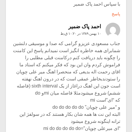
با سپاس احمد پاک ضمیر
پاسخ
احمد پاک ضمیر
۱۰ بهمن ۱۳۸۹ در ۱۰:۲۰ ق٫ظ
جناب مسعودی عزیزو گرامی که صدا و موسیقی دلنشین
شمابرای همه خاطره انگیز است نمیدانم پاسخ این کامنت
را چگونه باید دریافت کنم درکامنت قبلی مطلبی را
فراموش کردم وان این بود که فکر میکنم که استاد ما
اقای رحمت اله بدیعی که منحصرا اهنگ میر علی چوپان
را ستودندبخاطر عمقی است که در درون اهنگ نهفته
است جون این اهنگ دراغاز از یک sixth interval (فاصله
ششم) شروع میشودمثلا فاصله میان miو do
که “ای”است mi
و “میر علی چوپان” do do do do do
البته این نت ها همه شان بکار هستند که در سولفژ این
ترانه اینگونه شروع میشود
“ای میرعلی چوپان”=mi do do do do do