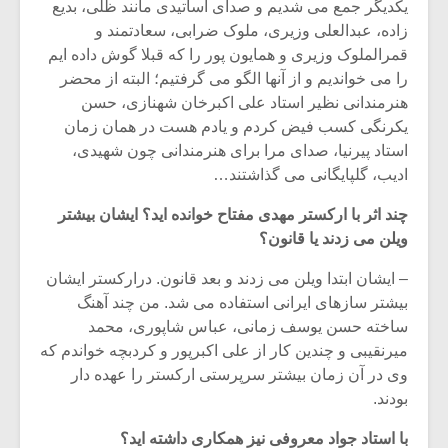
یکدیگر جمع می شدیم و صدای اساتیدی مانند ظلی، بدیع
زاده، عبدالعلی وزیری، ملوک ضرابی، سعادتمند و
قمرالملوک وزیری و همایون پور را که قبلا گوش داده ایم
را می خواندیم و از آنها الگو می گرفتیم؛ البته از محضر
هنرمندانی نظیر استاد علی اکبرخان شهنازی، حسن
یکرنگی کسب فیض کردم و یادم هست در همان زمان
استاد پیرنیا، صدای مرا برای هنرمندانی چون شهیدی،
ادیب، گلپایگانی می گذاشتند…
چند اثر با ارکستر مهدی مفتاح خوانده اید؟ ایشان بیشتر
ویلن می زدند یا قانون؟
– ایشان ابتدا ویلن می زدند و بعد قانون. درارکستر ایشان
بیشتر سازهای ایرانی استفاده می شد. من چند آهنگ
ساخته حسن یوسف زمانی، عباس شاپوری، محمد
میرنقیبی و چندین کار از علی اکبرپور و کردبچه خواندم که
وی در آن زمان بیشتر سرپرستی ارکستر را عهده دار
بودند.
با استاد جواد معروفی نیز همکاری داشته اید؟