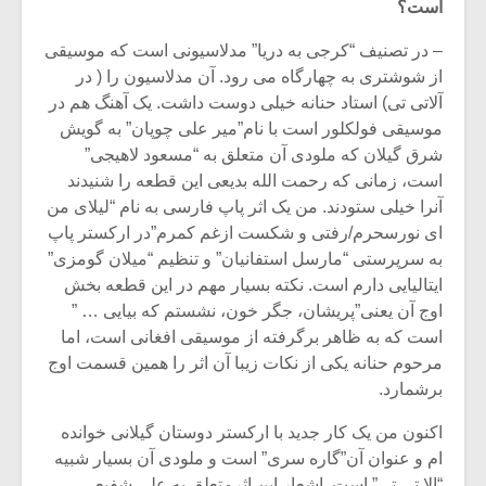
است؟
– در تصنیف “کرجی به دریا” مدلاسیونی است که موسیقی
از شوشتری به چهارگاه می رود. آن مدلاسیون را ( در
آلاتی تی) استاد حنانه خیلی دوست داشت. یک آهنگ هم در
موسیقی فولکلور است با نام”میر علی چوپان” به گویش
شرق گیلان که ملودی آن متعلق به “مسعود لاهیجی”
است، زمانی که رحمت الله بدیعی این قطعه را شنیدند
آنرا خیلی ستودند. من یک اثر پاپ فارسی به نام “لیلای من
ای نورسحرم/رفتی و شکست ازغم کمرم”در ارکستر پاپ
به سرپرستی “مارسل استفانیان” و تنظیم “میلان گومزی”
ایتالیایی دارم است. نکته بسیار مهم در این قطعه بخش
اوج آن یعنی”پریشان، جگر خون، نشستم که بیایی … ”
است که به ظاهر برگرفته از موسیقی افغانی است، اما
مرحوم حنانه یکی از نکات زیبا آن اثر را همین قسمت اوج
برشمارد.
اکنون من یک کار جدید با ارکستر دوستان گیلانی خوانده
ام و عنوان آن”گاره سری” است و ملودی آن بسیار شبیه
“الا تی تی” است. اشعار این اثرمتعلق به علی شفیعی