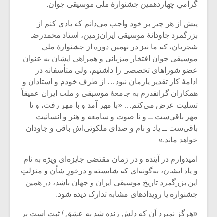
گرامیِ چهاردهمین جشنوارۀ ملی موسیقی جوان.
پیش از هر چیز بر خود واجب می‌دانم که یادی کنم از
بزرگمرد جاودانۀ موسیقی ایران‌زمین، استاد محمدرضا
شجریان، که ما نیز در نهمین دوره از جشنوارۀ ملی
موسیقی جوان افتخار میزبانی و همراهی ایشان به عنوان
عضو شوراهای تخصصی را داشتیم، ولی متأسفانه در
ادامۀ کار تقدیر یارمان نبود… از طرف خودم و استادان و
همکاران گرانقدرم به جامعۀ موسیقی و ملت ایران عمیقاً
تسلیت عرض می‌کنم… «با مهر آمد و با مهر رفت، و تا
مهر باقی‌ست ــ و تا صوت و سامعه و هنر و انسانیت
باقی‌ست ــ یاد و نام و صدای ملکوتی‌اش باقی و جاودان
خواهد ماند.»
امیدوارم در آینده و در زمان مقتضی جایزه‌ای ویژه به نام
و یاد ایشان، به‌گونه‌ای که شایسته و درخورِ شأن و منزلتِ
این بزرگمرد تاریخ موسیقی ایران و جهان باشد، در همین
جشنواره یا رویدادهای مشابه تدارک دیده شود.
«هرگز نمیرد آن که دلش زنده شد به عشق / ثبت است بر