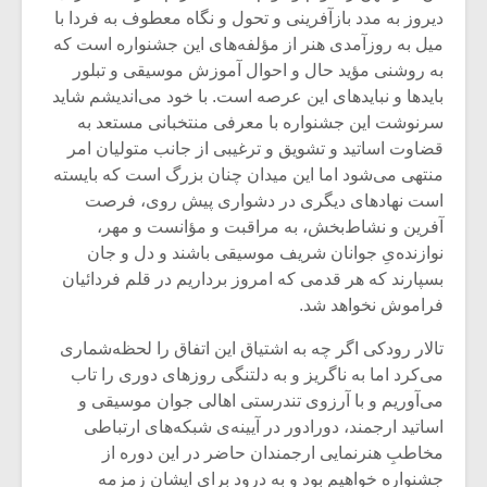
دیروز به مدد بازآفرینی و تحول و نگاه معطوف به فردا با
میل به روزآمدی هنر از مؤلفه‌های این جشنواره است که
به روشنی مؤید حال و احوال آموزش موسیقی و تبلور
بایدها و نبایدهای این عرصه است. با خود می‌اندیشم شاید
سرنوشت این جشنواره با معرفی منتخبانی مستعد به
قضاوت اساتید و تشویق و ترغیبی از جانب متولیان امر
منتهی می‌شود اما این میدان چنان بزرگ است که بایسته
است نهادهای دیگری در دشواری پیش روی، فرصت
آفرین و نشاط‌بخش، به مراقبت و مؤانست و مهر،
نوازنده‌یِ جوانان شریف موسیقی باشند و دل و جان
بسپارند که هر قدمی که امروز برداریم در قلم فردائیان
فراموش نخواهد شد.
تالار رودکی اگر چه به اشتیاق این اتفاق را لحظه‌شماری
می‌کرد اما به ناگریز و به دلتنگی روزهای دوری را تاب
می‌آوریم و با آرزوی تندرستی اهالی جوان موسیقی و
اساتید ارجمند، دورادور در آیینه‌ی شبکه‌های ارتباطی
مخاطبِ هنرنمایی ارجمندان حاضر در این دوره از
جشنواره خواهیم بود و به درود برای ایشان زمزمه