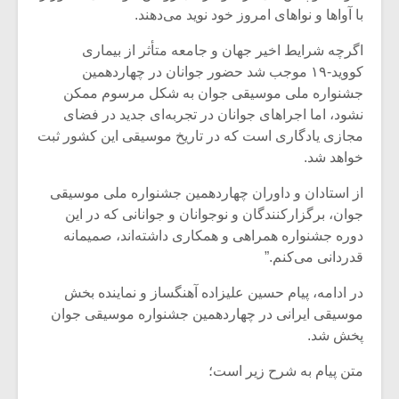
شیش و نیم»
موسیقی فی
با آواها و نواهای امروز خود نوید می‌دهند.
برگزار می 
اگرچه شرایط اخیر جهان و جامعه متأثر از بیماری
اگر نمی توانی
سکانسی به 
کووید-۱۹ موجب شد حضور جوانان در چهاردهمین
مشهورترین باشی،
موسیقی فیلم 
بدنام ترین باش
جشنواره ملی موسیقی جوان به شکل مرسوم ممکن
نشود، اما اجراهای جوانان در تجربه‌ای جدید در فضای
مجازی یادگاری است که در تاریخ موسیقی این کشور ثبت
خواهد شد.
از استادان و داوران چهاردهمین جشنواره ملی موسیقی
جوان، برگزارکنندگان و نوجوانان و جوانانی که در این
دوره جشنواره همراهی و همکاری داشته‌اند، صمیمانه
قدردانی می‌کنم.”
در ادامه، پیام حسین علیزاده آهنگساز و نماینده بخش
موسیقی ایرانی در چهاردهمین جشنواره موسیقی جوان
پخش شد.
متن پیام به شرح زیر است؛