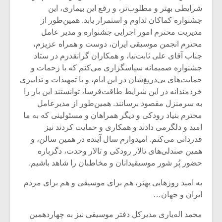
شرایطی بهتر و مطلوب‌تر، و رفع این بیماری، این
جشنواره کماکان تداوم و استمرار یابد. همین‌طور از
مدیریت محترم امور اجرایی جشنواره و مدیر عامل
محترم انجمن موسیقی ایران، دوست و همراه عزیزم،
جناب آقای علی ثابت‌نیا، و همکاران گرانقدرم در ستاد
جشنواره صمیمانه سپاسگزاری می‌کنم که با زحمات و
حمایت‌های بی‌دریغ‌شان در این ایام، و با تمهیدات و تدابیری
خردمندانه در این شرایط طاقت‌فرسا، توانستند این بار را
به سرمنزل مقصود برسانند. همین‌طور از مدیرعامل
محترم بنیاد رودکی و دیگر همراهان و مسئولینی که به ما
امید و دلگرمی دادند و همکاری و حمایت کردند نیز
قدردانی می‌کنم. امیدوارم سال آینده در همین سالن، و
همین صندلی‌های تالار رودکی و تالار وحدت، دگرباره
حضور پُر شور موسیقیدانان و مخاطبان را شاهد باشیم.
به امید روزهایی بهتر، هم برای موسیقی و هم برای مردم
ایران و جهان…
محمد اله‌یاری مدیرکل دفتر موسیقی نیز به چهاردهمین