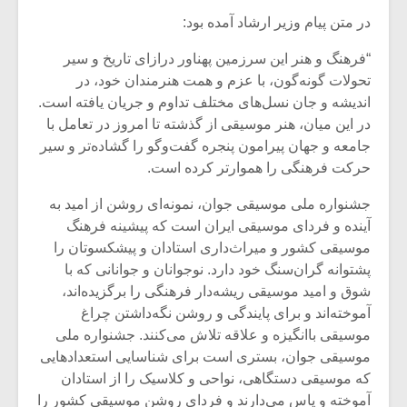
در متن پیام وزیر ارشاد آمده بود:
“فرهنگ و هنر این سرزمین پهناور درازای تاریخ و سیر
تحولات گونه‌گون، با عزم و همت هنرمندان خود، در
اندیشه و جان نسل‌های مختلف تداوم و جریان یافته است.
در این میان، هنر موسیقی از گذشته تا امروز در تعامل با
جامعه و جهان پیرامون پنجره گفت‌وگو را گشاده‌تر و سیر
حرکت فرهنگی را هموارتر کرده است.
جشنواره ملی موسیقی جوان، نمونه‌ای روشن از امید به
آینده و فردای موسیقی ایران است که پیشینه فرهنگ
موسیقی کشور و میراث‌داری استادان و پیشکسوتان را
پشتوانه گران‌سنگ خود دارد. نوجوانان و جوانانی که با
میکلوش روژا
موریس ژار
شوق و امید موسیقی ریشه‌دار فرهنگی را برگزیده‌اند،
آموخته‌اند و برای پایندگی و روشن نگه‌داشتن چراغ
موسیقی باانگیزه و علاقه تلاش می‌کنند. جشنواره ملی
موسیقی جوان، بستری است برای شناسایی استعدادهایی
یادداشتی بر موسیقی
دوره آموزش
که موسیقی دستگاهی، نواحی و کلاسیک را از استادان
متن فیلم «متری
موسیقی بر
آموخته و پاس می‌دارند و فردای روشن موسیقی کشور را