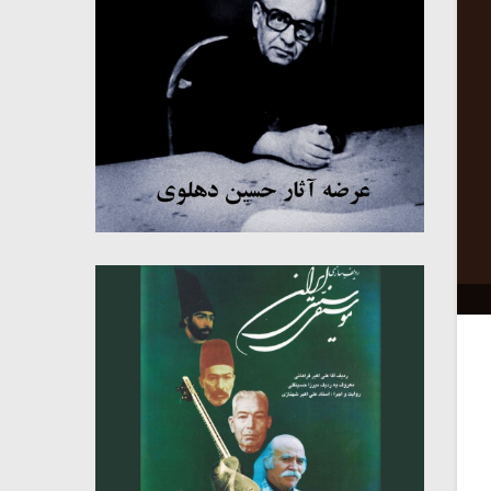
میکلوش روژا
موریس ژار