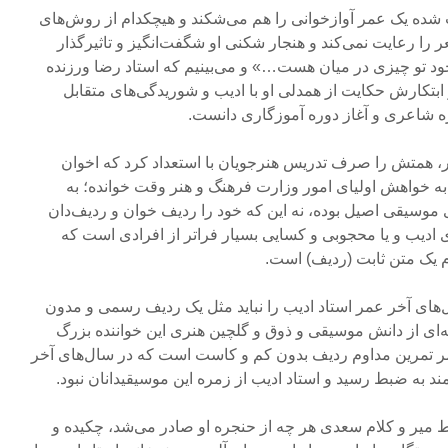
ت شده یک عمر آوازخوانی را هم می‌شکند و هیچکدام از روش‌های
ا رعایت نمی‌کند و هنجار شکنی او شگفت‌انگیز و تاثیرگذار
خود تو چیزی در میان هست…» و می‌بینیم که استاد رضا ورزنده
بتکارش حکایت از همدلی او با ادیب و شوریدگی‌های متقابل
وره شاعری و آغاز دوره آموزگاری دانست.
ر، همتش را صرف تدریس هنرجویان با استعداد کرد که اخوان
ا به خواهش اولیای امور وزارت فرهنگ و هنر وقت خوانده؛ به
سیقی اصیل بوده، نه این که خود را ردیف خوان و ردیف‌دان
 ادیب و یا محجوبی و کسایی بسیار فراتر از افرادی است که
 یک متن ثابت (ردیف) است.
‌های آخر عمر استاد ادیب را نباید مثل یک ردیف رسمی و مدون
عه‌ای از دانش موسیقی و ذوق و گلچین هنری این خواننده بزرگ
مر تمرین مداوم ردیف بدون کم و کاست است که در سال‌های آخر
د به ضبط رسید و استاد ادیب از زمره این موسیقیدانان نبود.
ط میر و کلام سعدی هر چه از حنجره او صادر می‌شد، چکیده و