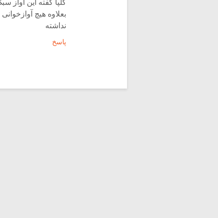
گلپا گفته این آواز س
بعلاوه هیچ آوازخوانی 
نداشته
پاسخ