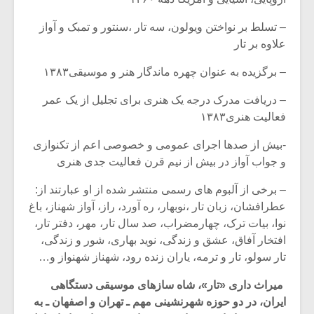
شیش و نیم»
موسیقی فی
برگزار می 
– تسلط بر نواختن ویولون، سه تار ،سنتور و تمبک و آواز
اگر نمی توانی
سکانسی به 
علاوه بر تار
مشهورترین باشی،
موسیقی فیلم 
بدنام ترین باش
– برگزیده به عنوان چهره ماندگار هنر و موسیقی۱۳۸۳
– دریافت مدرک درجه یک هنری برای تجلیل از یک عمر
فعالیت هنری۱۳۸۳
-بیش از صدها اجرای عمومی و خصوصی اعم از تکنوازی
و جواب آواز در بیش از نیم قرن فعالیت جدی هنری
– برخی از آلبوم های رسمی منتشر شده از او عبارتند از:
عطرافشان، زبان تار ،نوبهار، ره آورد، راز، آواز شهناز، باغ
نوا، بیات ترک، چهارمضراب، صد سال تار، مهر، دفتر تار،
افتخار آفاق، عشق و زندگی، نوید بهاری، شور و زندگی،
تار سولو، تار و ترمه، یاران زنده رود، شهناز شهنواز و…
میراث دارى «تار»، شاه سازهاى موسیقى دستگاهى
ایران، در دو حوزه شهرنشینى مهم ـ تهران و اصفهان ـ به