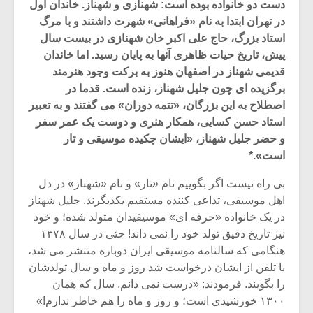
دست دو خانواده بوده است: شهنازى و شهناز. خاندان اول
در تهران ابتدا به نام «فراهانى» شهرت داشتند و با مرگ
استاد بزرگ، حاج على اکبر خان شهنازى در بیست سال
پیش، تاریخ حیات ظاهرى آنها به پایان رسید. اما خاندان
قدیمى شهناز در اصفهان هنوز به برکت وجود هنرمند
برگزیده اى چون جلیل شهناز، زنده است. قدما در
اصطلاح به این بزرگان، «تتمه دوران» مى گفتند و به تعبیر
استاد حسن کسایى، همکار هنرى و دوست یک عمر سفر
و حضر جلیل شهناز، «ایشان چکیده موسیقى و تار
است».*
بى راه نیست اگر بگوییم نام «تار» و نام «شهناز» در دل
اهل موسیقى، تداعى کننده مستقیم یکدیگرند. جلیل شهناز
در یک خانواده «حرفه اى» موسیقیدان متولد شده؛ و خود
نیز تاریخ دقیق تولد خود را نمى داند! حتى در سال ۱۳۷۸
هنگامى که سالنامه موسیقى ایران دوباره منتشر می شد،
با تلفن از ایشان درخواست شد روز و ماه و سال تولدشان
را بگویند. فرمودند: «درست نمى دانم. سال که همان
۱۳۰۰ خورشیدى است؛ و روز و ماه را هم خاطر ندارم!»