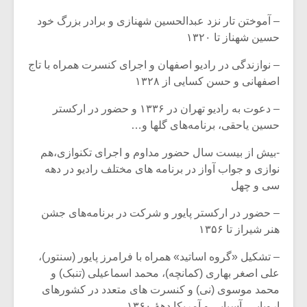
– آموختن تار نزد عبدالحسین شهنازی و برادر بزرگ خود
حسین شهناز تا ۱۳۲۰
– نوازندگی در رادیو اصفهان و اجرای کنسرت همراه با تاج
اصفهانی و حسن کسایی از ۱۳۲۸
– دعوت به رادیو تهران در ۱۳۳۶ و حضور در ارکستر
حسین یاحقی، برنامه‌های گلها و…
-بیش از بیست سال حضور مداوم و اجرای تکنوازی،هم
نوازی و جواب آواز در برنامه های مختلف رادیو در دهه
سی و چهل
میکلوش روژا
موریس ژار
– حضور در ارکستر پایور و شرکت در برنامه‌های جشن
هنر شیراز تا ۱۳۵۶
– تشکیل «گروه اساتید» همراه با فرامرز پایور (سنتور)،
علی اصغر بهاری (کمانچه)، محمد اسماعیلی (تنبک) و
یادداشتی بر موسیقی
دوره آموزش
محمد موسوی (نی) و کنسرت های متعدد در کشورهای
متن فیلم «متری
موسیقی بر
اروپایی، آسیایی و آمریکا دههٔ ۱۳۶۰