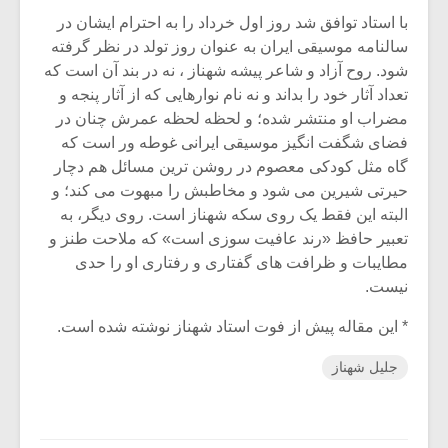
با استاد توافق شد روز اول خرداد را به احترام ایشان در
سالنامه موسیقى ایران به عنوان روز تولد در نظر گرفته
شود. روح آزاد و شاعر پیشه شهناز ، نه در بند آن است که
تعداد آثار خود را بداند و نه نام نوارهایى که از آثار پنجه و
مضراب او منتشر شده؛ و لحظه لحظه عمرش چنان در
فضاى شگفت انگیز موسیقى ایرانى غوطه ور است که
گاه مثل کودکى معصوم در روشن ترین مسائل هم دچار
حیرتى شیرین مى شود و مخاطبش را مبهوت مى کند؛ و
البته این فقط یک روى سکه شهناز است. روى دیگر، به
تعبیر حافظ «رند عافیت سوزى است» که ملاحت طنز و
مطایبات و ظرافت هاى گفتارى و رفتارى او را حدى
نیست.
* این مقاله پیش از فوت استاد شهناز نوشته شده است.
جلیل شهناز