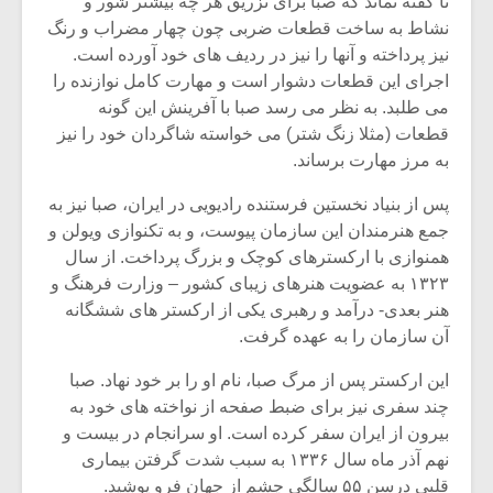
نا گفته نماند که صبا برای تزریق هر چه بیشتر شور و
نشاط به ساخت قطعات ضربی چون چهار مضراب و رنگ
نیز پرداخته و آنها را نیز در ردیف های خود آورده است.
اجرای این قطعات دشوار است و مهارت کامل نوازنده را
می طلبد. به نظر می رسد صبا با آفرینش این گونه
قطعات (مثلا زنگ شتر) می خواسته شاگردان خود را نیز
به مرز مهارت برساند.
پس از بنیاد نخستین فرستنده رادیویی در ایران، صبا نیز به
جمع هنرمندان این سازمان پیوست، و به تکنوازی ویولن و
همنوازی با ارکسترهای کوچک و بزرگ پرداخت. از سال
۱۳۲۳ به عضویت هنرهای زیبای کشور – وزارت فرهنگ و
هنر بعدی- درآمد و رهبری یکی از ارکستر های ششگانه
آن سازمان را به عهده گرفت.
میکلوش روژا
موریس ژار
این ارکستر پس از مرگ صبا، نام او را بر خود نهاد. صبا
چند سفری نیز برای ضبط صفحه از نواخته های خود به
بیرون از ایران سفر کرده است. او سرانجام در بیست و
یادداشتی بر موسیقی
دوره آموزش
نهم آذر ماه سال ۱۳۳۶ به سبب شدت گرفتن بیماری
متن فیلم «متری
موسیقی بر
قلبی درسن ۵۵ سالگی چشم از جهان فرو پوشید.