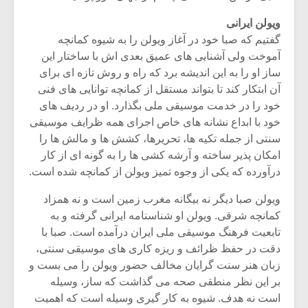
شیش و نیم»
موسیقی فی
برگزار می 
ویولن ایرانی
گفتیم که صبا خود در آغاز ویولن را به شیوه کمانچه
اگر نمی توانی
سکانسی به 
آموخت ولی آشنایی های عمیق بعدی اش با ساختار این
مشهورترین باشی،
موسیقی فیلم 
بدنام ترین باش
ساز او را به این اندیشه برد که راه و روش تازه ای برای
آن ابتکار کند تا بتواند مستقل از کمانچه توانایی های فنی
خود را در خدمت موسیقی ملی بگذارد. او در ردیف های
خود با ابداع نشانه های خاص اجرای همه ظرایف موسیقی
سنتی از جمله تکیه ها، تحریرها، کشش ها و مالش ها را
امکان پذیر ساخته و آرشه کشی ها را به گونه ای از کار
درآورده که یکی از وجوه تمیز ویولن از کمانچه شده است.
ویولن صبا دیگر نه بیگانه مغرب زمین است و نه همزاد
کمانچه شرقی. ویولن او شناسنامه ایرانی گرفته و به
تابعیت فرهنگ موسیقی ملی ایران درآمده است. صبا با
دقت در حفظ ظرائف و ریزه کاری های موسیقی سنتی،
زبان هنر سنت گرایان مخالف حضور ویولن را می بست و
بر این نظر منطقی صحه می گذاشت که ساز، وسیله
است نه هدف. شیوه به کار گیری وسیله است که اهمیت