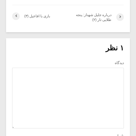
درباره جلیل شهناز: پنجه
بازی با افاعیل (۳)
طلایى تار (۲)
۱ نظر
دیدگاه
نام
*