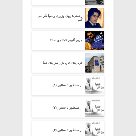
رحمتی: روی وزیری و صبا کار می
کنم
مرور آلبوم «مثنوی صبا»
درباره‌ی حالِ نزارِ موزه‌ی صبا
از سنطور تا سنتور (۱)
از سنطور تا سنتور (۲)
از سنطور تا سنتور (۳)