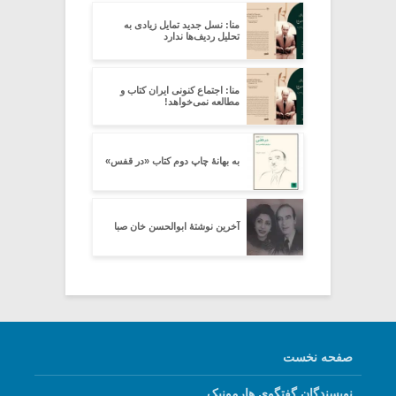
منا: نسل جدید تمایل زیادی به
تحلیل ردیف‌ها ندارد
منا: اجتماع کنونی ایران کتاب و
مطالعه نمی‌خواهد!
به بهانۀ چاپ دومِ کتاب «در قفس»
آخرین نوشتۀ ابوالحسن خان صبا
صفحه نخست
نویسندگان گفتگوی هارمونیک