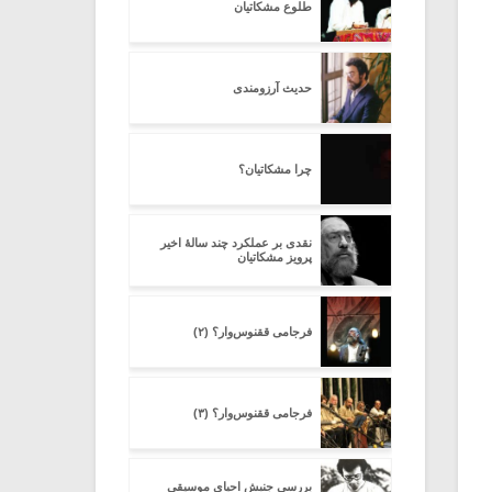
طلوع مشکاتیان
حدیث آرزومندی
چرا مشکاتیان؟
نقدی بر عملکرد چند سالۀ اخیر
پرویز مشکاتیان
فرجامی ققنوس‌وار؟ (۲)
فرجامی ققنوس‌وار؟ (۳)
بررسی جنبش احیای موسیقی