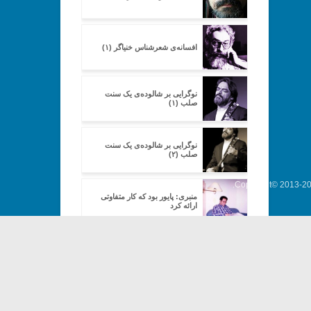
افسانه‌ی شعرشناسِ خنیاگر (۱)
نوگرایی بر شالوده‌ی یک سنت
صلب (۱)
نوگرایی بر شالوده‌ی یک سنت
صلب (۲)
Copyright© 2013-202
منبری: پایور بود که کار متفاوتی
ارائه کرد
بانگ چاووش (۱)
بانگ چاووش (۲)