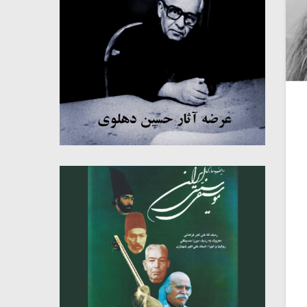
میکلوش روژا
موریس ژار