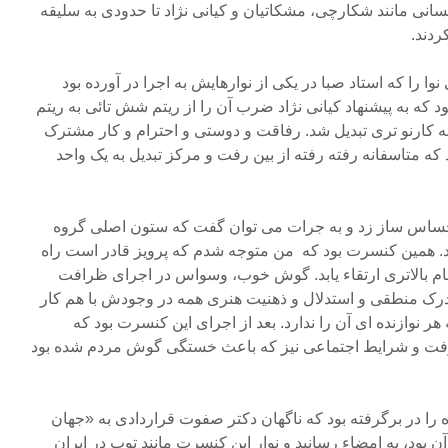
 مانند شکارچی، مشکاتیان و کیانی نژاد تا حدودی به سلیقه
دند.
 را که استاد صبا در یکی از نوارهایش به اجرا در آورده بود
 که به پیشنهاد کیانی نژاد ضرب آن را از ریتم شش تائی به ریتم
ه به کارنو تری تبدیل شد. رفاقت و دوستی و احترام و کار مشترک
ه متاسفانه رفته رفته از بین رفت و مرکز تبدیل به یک واحد
 احساس ساز زد و به جرات می توان گفت که ستون اصلی گروه
د. همین کنسرت بود که من متوجه شدم که پرویز قادر است راه
قام بالاتری ارتقاء یابد. گوش خوب، وسواس در اجرای ظرافت
رک منطقی و استدلال و ذهنیت هنری همه در وجودش با هم کار
 نوازنده ای آن را ندارد. بعد از اجرای این کنسرت بود که
گرفت و شرایط اجتماعی نیز که باعث خستگی گوش مردم شده بود
را در برگرفته بود که ناگهان دکتر صفوت قراردادی به «جهان
 بود، به امضاء رسانید و نوار این کنسرت مانند توپ در ایران