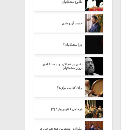
طلوع مشکاتیان
حدیث آرزومندی
چرا مشکاتیان؟
نقدی بر عملکرد چند سالۀ اخیر
پرویز مشکاتیان
برای که می نوازید؟
فرجامی ققنوس‌وار؟ (۳)
علیزاده: مسئولین هیچ شناختی در