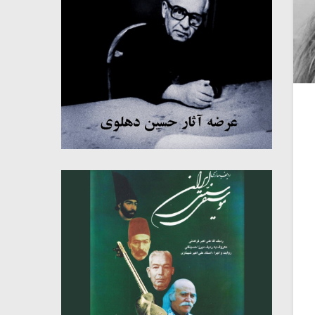
میکلوش روژا
موریس ژار