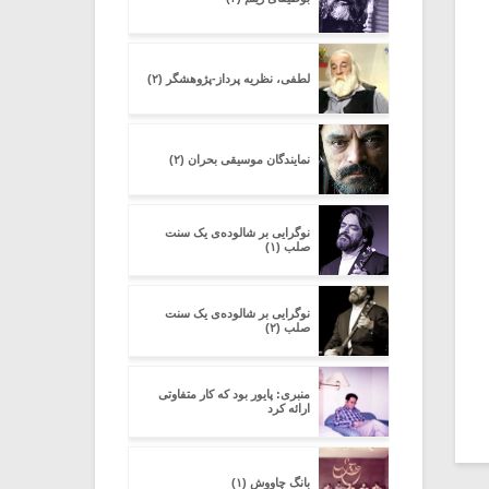
لطفی، نظریه پرداز-پژوهشگر (۲)
نمایندگان موسیقی بحران (۲)
نوگرایی بر شالوده‌ی یک سنت
صلب (۱)
نوگرایی بر شالوده‌ی یک سنت
صلب (۲)
منبری: پایور بود که کار متفاوتی
ارائه کرد
بانگ چاووش (۱)