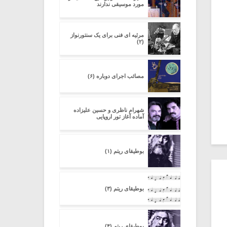
مورد موسیقی ندارند
مرثیه ای فنی برای یک سنتورنواز
(۲)
مصائب اجرای دوباره (۶)
شهرام ناظری و حسین علیزاده
آماده آغاز تور اروپایی
بوطیقای ریتم (۱)
بوطیقای ریتم (۳)
بوطیقای ریتم (۴)