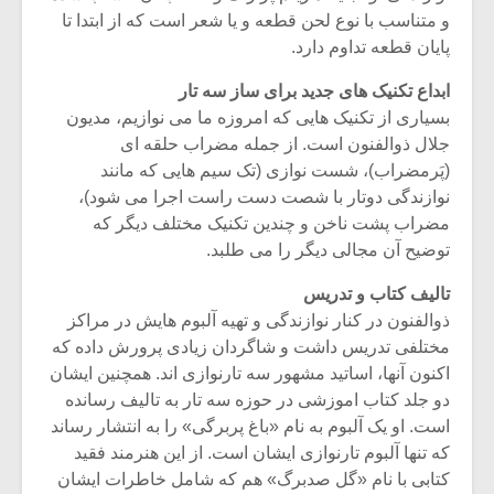
و متناسب با نوع لحن قطعه و یا شعر است که از ابتدا تا
پایان قطعه تداوم دارد.
ابداع تکنیک های جدید برای ساز سه تار
بسیاری از تکنیک هایی که امروزه ما می نوازیم، مدیون
جلال ذوالفنون است. از جمله مضراب حلقه ای
(پَرمضراب)، شست نوازی (تک سیم هایی که مانند
نوازندگی دوتار با شصت دست راست اجرا می شود)،
مضراب پشت ناخن و چندین تکنیک مختلف دیگر که
توضیح آن مجالی دیگر را می طلبد.
تالیف کتاب و تدریس
ذوالفنون در کنار نوازندگی و تهیه آلبوم هایش در مراکز
مختلفی تدریس داشت و شاگردان زیادی پرورش داده که
اکنون آنها، اساتید مشهور سه تارنوازی اند. همچنین ایشان
دو جلد کتاب اموزشی در حوزه سه تار به تالیف رسانده
است. او یک آلبوم به نام «باغ پربرگی» را به انتشار رساند
که تنها آلبوم تارنوازی ایشان است. از این هنرمند فقید
کتابی با نام «گل صدبرگ» هم که شامل خاطرات ایشان