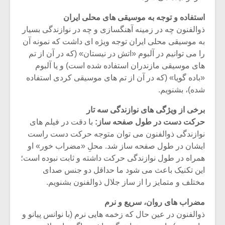
استفاده و توجه به موسیقی های محلی ایران
ذوالفنون چه در زمینه آهنگسازی و چه در نوازندگی بسیار
به موسیقی محلی ایران توجه ویژه ای داشت که نمونه آن
را می توانیم در آلبوم «اتش در نیستان» (که در آن از تم
های موسیقی مازندران استفاده شده است) و یا آلبوم
«باده گویا» (که در آن از تم های موسیقی کردی استفاده
شده)، بشنویم.
برخی از ویژگی های نوازندگی سه تار
حرکت دست در طول صفحه ساز:
با دقت در فیلم های
نوازندگی ذوالفنون می توان متوجه حرکت دست راست
ایشان در طول صفحه ساز شد. محلِ «مضراب خور» او
میکلوش روژا
موریس ژار
همراه در طول نوازندگی حرکت داشته و ثابت نبوده است؛
این تکنیک باعث می شود ما حداقل دو جنس صدای
مختلف و متمایز را از ساز جلال ذوالفنون بشنویم.
مضراب های روان، سریع و نرم
یادداشتی بر موسیقی
دوره آموزش
ذوالفنون در عین حال که زخمه هایی نرم (با نوانس پیانو و
متن فیلم «متری
موسیقی بر