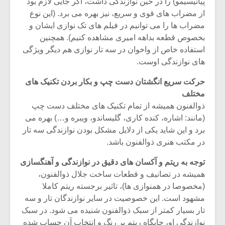
پیانیسیمو) را در حین نوازندگی داشت، اگر جایی لازم بود
شیش و نیم»
موسیقی فی
برگزار می 
از مضراب های قوی و سریع، نیز بهره می برد. (این نوع
مضراب ها را می توانیم در فیلم های تک نوازی ایشان و
اگر نمی توانی
سکانسی به 
بخصوص قطعه بداهه امیری مشاهده کنیم). همچنین
مشهورترین باشی،
موسیقی فیلم 
استفاده خاص از واخوان در سه تار نوازی هم دیگر ویژگی
بدنام ترین باش
های نوازندگی اوست.
حرکت سریع انگشتان دست چپ و بکار بردن تکنیک های
مختلف
ذوالفنون همیشه از تمام تکنیک های مختلف دست چپ
(مانند: اشاره، کنده کاری، گلیساندو، ویبره و…) بهره می
برد و این شاید یکی از دلایل مشکل بودن نوازندگی سه تار
در مکتب هنری ذوالفنون باشد.
توجه به ریتم و آکسان های دقیق در نوازندگی و آهنگسازی
همیشه در تصانیف و قطعات ساخت جلال ذوالفنون،
(مخصوصا در همنوازی ها)، تاثیر برجسته ریتم کاملا
مشهود است. این خصوصیت در سایر نوازندگان تار و سه
تار بسیار کمتر از سبک ذوالفنون شنیده می شود. در سبک
نوازندگی او، جایگاه ریتم پر رنگ و انتخاب آن حساب شده