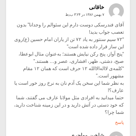
خاقانی
۷ بهمن ۱۳۸۶ در ۳:۲۴ ب٫ظ
آقای فندرسکی دوست دارم این سئوالم را وجدانا” بدون
تعصب جواب بدید!
“۷۲ سیم سنتور به یاد ۷۲ تن از یاران امام حسین (ع)روی
این ساز قرار داده شده است”
“پنج آواز، پنج رکن نیایش هستند؛ به‌عنوان مثال ابوعطا،
صبح، دشتی، ظهر، افشاری، عصر و… هستند.”
“کلمه‌ی لااله‌الا‌الله ۱۲ حرف است که همان ۱۲ مقام
مشهور است.”
به نظر شما این سخن یک آدم نان به نرخ روز خور است یا
عارف؟!
حتما میدانید به افرادی مثل مولانا عارف می گفتند، شما
که خود دستی در آتش دارید و در این زمینه شناخت دارید،
شما چرا؟
پاسخ
شاهين مهاجري