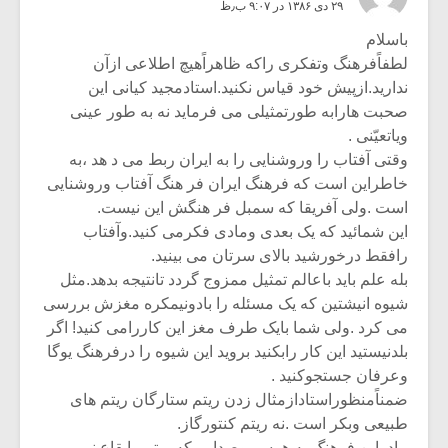
۲۹ دی ۱۳۸۶ در ۹:۰۷ ب٫ظ
باسلام
لطفاًفرهنگ وتفکری راکه ظاهراًهیچ اطلاعی ازآن
ندارید.ازپیش خود قیاس نکنید.استادمجید کیانی این
صحبت هارابه طورتمثیلی می فرماید نه به طور عینی
ویاتعیّنی .
وقتی آفتاب را وروشنایی را به ایران ربط می د هد ،به
خاطراین است که فرهنگ ایران فر هنگ آفتاب وروشنایی
است .ولی آفریقا که سمبل فر هنگش این نیست.
این شمائید که یک بعدی ومادی فکرمی کنید.وآفتاب
رافقط درخورشید بالای سرتان می بینید.
بله علم باید باعالم تمثیل ممزوج گردد تانتیجه بدهد.مثل
شیوه انیشتین که یک مسئله را بادونیمکره مغزش بررسی
می کرد .ولی شما بایک طرف مغز این کاررامی کنید! اگر
بلدنیستید این کار رابکنید بروید این شیوه را درفرهنگ یوگا
وعرفان جستجوکنید .
ضمناًمنظوراستادازمثال زدن ریتم ستارگان ریتم های
طبیعی وبکر است .نه ریتم کنتورگاز.
مادراین فرهنگ به هرسر وصدایی که ریتم وایقاع نمی