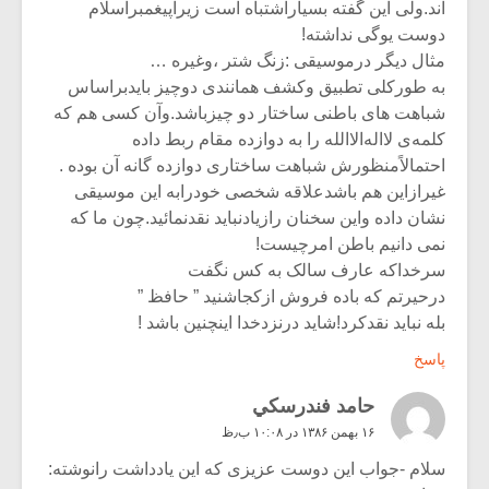
اند.ولی این گفته بسیاراشتباه است زیراپیغمبراسلام
دوست یوگی نداشته!
مثال دیگر درموسیقی :زنگ شتر ،وغیره …
به طورکلی تطبیق وکشف همانندی دوچیز بایدبراساس
شباهت های باطنی ساختار دو چیزباشد.وآن کسی هم که
کلمه‌ی لااله‌الا‌الله را به دوازده مقام ربط داده
احتمالاًمنظورش شباهت ساختاری دوازده گانه آن بوده .
غیرازاین هم باشدعلاقه شخصی خودرابه این موسیقی
نشان داده واین سخنان رازیادنباید نقدنمائید.چون ما که
نمی دانیم باطن امرچیست!
سرخداکه عارف سالک به کس نگفت
درحیرتم که باده فروش ازکجاشنید ” حافظ ”
بله نباید نقدکرد!شاید درنزدخدا اینچنین باشد !
پاسخ
حامد فندرسكي
۱۶ بهمن ۱۳۸۶ در ۱۰:۰۸ ب٫ظ
سلام -جواب این دوست عزیزی که این یادداشت رانوشته: