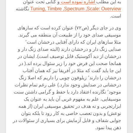
به این مطلب
اشاره نموده است
و کتابی تحت عنوان
Tuning, Timbre ,Spectrum ,Scale: Overview
نگاشته
است.
وی در جای دیگر (ص۷۲) عنوان کرده است که سازهای
موسیقی صدای خود را از طبیعت آن منطقه می گیرند.
مثلا سازهای ایران که دارای آفتابی درخشان است٬
صدایی زنگ دار و درخشان دارند (البته صدای زنگ دار و
درخشان از دید آکوستیک قابل توصیف است). ایشان در
همانجا صحت این فرض خود را زیر سئوال برده اند.( در
این جا باید گفت که مثلا در آفریقا نیز که همان آفتاب
درخشان را دارند٬ زیلوفون چوبی را داریم که اصلا زنگ
درخشانی در صدایش وجود ندارد.) علی رغم تمام نظرات
موجود٬ نگارنده اعتقاد دارد با حفظ و گرامی داشتن سنت
موسیقایی، علم به مفهوم غربی آن باید به عنوان یک
ابزارتجربی و نه هدف در تحقیق موسیقی ایران (از همه
نوعش) و بدون تعصب خاصی به کار رود تا بلکه بتوان
جوابی شفاف و قابل آزمایش برای بسیاری از سئوالات در
ذهن پیدا نمود.