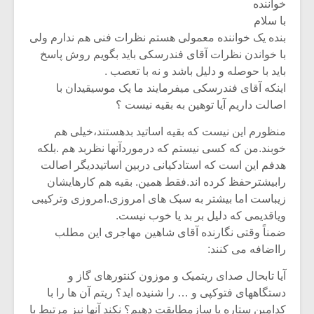
خواننده
با سلام
بنده یک خواننده معمولی هستم نظرات فنی هم ندارم ولی
با خواندن نظرات آقای فندرسکی باید بگویم روش پاسخ
باید با حوصله و دلیل باشد و نه با تعصب .
اینکه آقای فندرسکی میفرمایند ما یک موسیقیدان با
اصالت داریم آیا توهین به بقیه نیست ؟
منظورم این نیست که بقیه اساتید بدهستند،خیلی هم
خوبند.من که کسی نیستم که درموردآنها نظربد هم .بلکه
هدفم این است که استادکیانی دربین اساتیددیگر اصالت
رابیشترحفظ کرده اند.فقط همین. بقیه هم کارهایشان
زیباست اما بیشتر به سبک های امروزی.امروزی وترکیبی
ویاقدیمی که دلیل بر بد یا خوب نیست.
ضمناً وقتی نگارنده آقای شاهین مهاجری این مطلب
رااضافه می کنند:
آیا تابحال صدای ریتمیک و موزون کنتورهای گاز و
دستگاههای فتوکپی و … را شنیده اید؟ ریتم آن ها را با
کدامین ستاره یا سازمطابقت دهیم؟ نکند آنها نیز مرتبط با