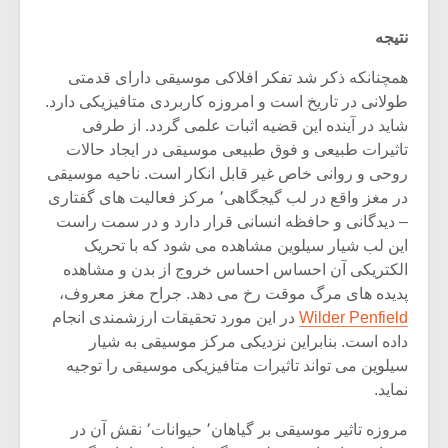
نتیجه
همچنانکه ذکر شد تفکر افلاکی موسیقی دارای قدمتی
طولانی در تاریخ است و امروزه کاربردی متافیزیکی دارد.
شاید در آینده این قضیه اثبات علمی گردد. از طرفی
تاثیرات طبیعی و فوق طبیعی موسیقی در ایجاد حالات
روحی و روانی خاص غیر قابل انکار است. ناحیه موسیقی
در مغز واقع در لب گیجگاهی٬ مرکز فعالیت های گفتاری
– دیدگانی و حافظه انسانی قرار دارد و در سمت راست
این لب شیار سیلوین مشاهده می شود که با تحریک
الکتریکی آن احساس احساس خروج از بدن و مشاهده
پدیده های مرگ موقت رخ می دهد. جراح مغز معروف،
میکلوش روژا
موریس ژار
Wilder Penfield
در این مورد تحقیقات ارزشمندی انجام
داده است. بنابراین نزدیکی مرکز موسیقی به شیار
سیلوین می تواند تاثیرات متافیزیکی موسیقی را توجیه
نماید.
یادداشتی بر موسیقی
دوره آموزش
مروزه تاثیر موسیقی بر گیاهان٬ حیوانات٬ نقش آن در
متن فیلم «متری
موسیقی بر