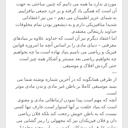
موردی ندارد.ما همه می دانیم که چنین مباحثی به جهت
آن است که همگی یاد گرفته و بر خرد جمعی بیافزاییم.
به شمای عزیز اطمینان می دهم – من نیز اعتقاداتی
شدیدا متافیزیکی دارم و به ذیشعور بودن تمام مخلوقات
خداوند باریتعالی معتقدم.
اما اعتقاد دیگرم نبز آن است که خداوند علاوه بر بنیادهای
معرفتی – دنیای مادی را بر اساس آنچه ما امروزه قوانین
فیزیک و ریاضی می نامیم بنیاد نهاده است.ما چه بخواهیم
چه نخواهیم ریاضی بعد مستتر و آشکار همه چیز است
حتی گردش افلاک و موسیقی .
—
از طرفی همانگونه که در آخرین شماره نوشته شما می
بینید موسیقی کاملا بر باطن غیر مادی و بدن مادی موثر
است.
آنچه که مهم است پیدا نمودن ارتباطاتی مادی و معنوی
است که بنیاد خلقت بر آنها استوار است.عارف تنها کسی
نیست که به باطن خویش رجعت کند بلکه فلان ریاضی
دان و فلان فیزیکدان نیز که مجهولی را رمز گشایی می
نمایند عارف اند.پزشکانی که در پی راز روحند مطمئنا