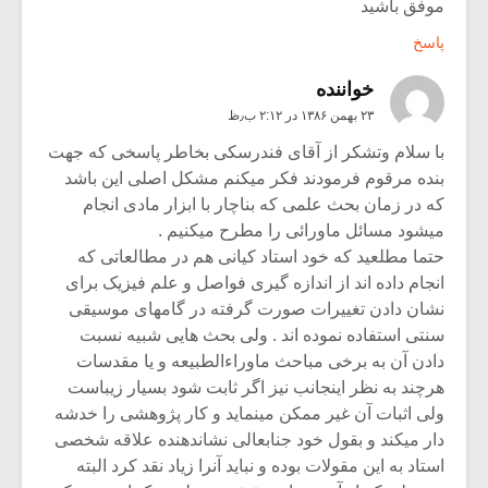
موفق باشید
پاسخ
خواننده
۲۳ بهمن ۱۳۸۶ در ۲:۱۲ ب٫ظ
با سلام وتشکر از آقای فندرسکی بخاطر پاسخی که جهت
بنده مرقوم فرمودند فکر میکنم مشکل اصلی این باشد
که در زمان بحث علمی که بناچار با ابزار مادی انجام
میشود مسائل ماورائی را مطرح میکنیم .
حتما مطلعید که خود استاد کیانی هم در مطالعاتی که
انجام داده اند از اندازه گیری فواصل و علم فیزیک برای
نشان دادن تغییرات صورت گرفته در گامهای موسیقی
سنتی استفاده نموده اند . ولی بحث هایی شبیه نسبت
دادن آن به برخی مباحث ماوراءالطبیعه و یا مقدسات
هرچند به نظر اینجانب نیز اگر ثابت شود بسیار زیباست
ولی اثبات آن غیر ممکن مینماید و کار پژوهشی را خدشه
دار میکند و بقول خود جنابعالی نشاندهنده علاقه شخصی
استاد به این مقولات بوده و نباید آنرا زیاد نقد کرد البته