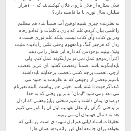
فلان ستاره از فلان بازوی فلان کهکشانند که ۱۰۰هزار
میلیارد سال نوری با ما فاصله دارد؟
به نظربنده چیزی شبیه توهین آمد.ضمناً بنده هم مطلبم
راعلمی بیان کردم.علم که بازی باکلمات واعدادوارقام
ودراین کتاب وآن کتاب نیست .بلکه علم نوری هست د
ردل که هرچیز گنگ ونامفهوم وحتی غلتی را بادیده مثبت
ونیک بینیم .وخودمن که دارم این شعار رامی دهم
اکثراًدرموقع عمل نمی توانم اینگونه عمل کنم. ولی
بایداینگونه باشد .ضمناً ازتعصب گفتید .ای عزیز ،تعصب
ازچی ،تعصب برچه کسی ،تعصب برخدابله بایدداشته
باشیم .بعضی از وجوهی که به نظرهمه بد جلوه می
کند،اگرجهت داشته باشد ،خیلی هم زیباست .البته تغیرنام
می دهد ومی شود “ایمان” بنابراین وقتی که به خدا
درصدی!ایمان داشته باشیم سخنی ویاپژوهشی که ازدل
برآیدحتی اگرآن راباعقل نفهمیم اول آن را باور می کنیم
بعد به د نبال فهمیدن آن می رویم.
تحقیقات استادکیانی هم اول شهود ی است وزمانی که
بخواهد برای جامعه اهل فن ارائه بدهد همان هارا