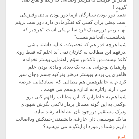
گوییم !
ضمناً دور بودن ستارگان ازما دور بودن مادی وفیزیکی
است .یعنی برای کسی که تفکّرمادی دارد دوراست .ریتم
آنها باریتم درونی یک فرد سالم یکی است .”هرچیز که
اینجاهست ،آنجا هم هست”
شما هرچه قدر هم که تحصیلات عالیه داشته باشی
،درفهم این مطالب به کارتان نمی آید !علم که فقط روی
کاغذ نیست.من تاکلاس سوّم راهنمایی بیشتر نخواندم
وازهمان نوجوانی پی به یک بعدی ومادی بودن علم
ظاهری پی بردم وبیشتر درهنر وتزکیه جسم وجان سیر
کرد م.به خاطرهمین هم مطالبی که استادکیانی عرضه
می د ارند راتازه به اندازه وسعم می فهمم .
شما هم به خاطراین که این مطالب رافهم کنی برو
،وکمی به این گونه مسائل پرداز تاکمی نگرش شهودی
ودرک مستقیم دروجود تان انشاءلله رشد نماید.
ما یک موسیقی دان عارف، دانشمند،زحمتکش وبااصالت
داریم وشما درمورد او اینگونه می نویسید؟
پاسخ