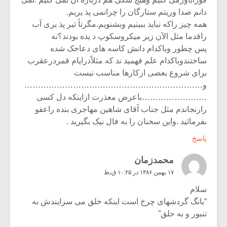
دانم صدا وریتم ستارگان را چرانمی پذ یریم.
همه چیز راکه نباید ببینیم وبشنویم.مگرتأ ثیر پذ یری آب
راقدما مثل الآن زیر میکروسکوپ د یده بودند؟نه
پس چطور وباکدام دانش کاسه های دعاحک شده
ساختندوباکدام علم فهمید ند که مثلاًدرایام قمردرعقرب
برای شروع بعضی ازکارها مناسب نیست
و…………………………………………………………
……………………باعرض معذرت ازاینکه دل کسی
رارنجاندم مثل جناب آقای شاهین مهاجری بنده راعفو
بفرمائید .واین سخنان را به فال نیک بگیرید .
پاسخ
محمدزمان
۱۷ بهمن ۱۳۸۶ در ۱۰:۲۵ ق٫ظ
سلام
“بانگ گردشهای چرخ است اینکه خلق می سرایندش به
تنبور و به حلق”