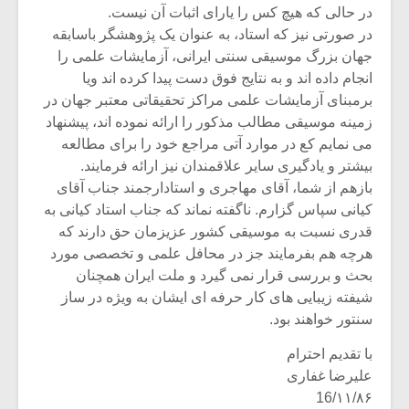
در حالی که هیچ کس را یارای اثبات آن نیست.
در صورتی نیز که استاد، به عنوان یک پژوهشگر باسابقه
جهان بزرگ موسیقی سنتی ایرانی، آزمایشات علمی را
انجام داده اند و به نتایج فوق دست پیدا کرده اند ویا
برمبنای آزمایشات علمی مراکز تحقیقاتی معتبر جهان در
زمینه موسیقی مطالب مذکور را ارائه نموده اند، پیشنهاد
می نمایم کع در موارد آتی مراجع خود را برای مطالعه
بیشتر و یادگیری سایر علاقمندان نیز ارائه فرمایند.
بازهم از شما، آقای مهاجری و استادارجمند جناب آقای
کیانی سپاس گزارم. ناگفته نماند که جناب استاد کیانی به
قدری نسبت به موسیقی کشور عزیزمان حق دارند که
هرچه هم بفرمایند جز در محافل علمی و تخصصی مورد
بحث و بررسی قرار نمی گیرد و ملت ایران همچنان
شیفته زیبایی های کار حرفه ای ایشان به ویژه در ساز
سنتور خواهند بود.
با تقدیم احترام
علیرضا غفاری
16/۱۱/۸۶