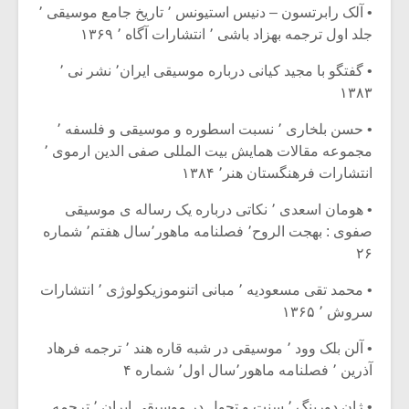
• آلک رابرتسون – دنیس استیونس ٬ تاریخ جامع موسیقی ٬
جلد اول ترجمه بهزاد باشی ٬ انتشارات آگاه ٬ ۱۳۶۹
• گفتگو با مجید کیانی درباره موسیقی ایران٬ نشر نی ٬
۱۳۸۳
• حسن بلخاری ٬ نسبت اسطوره و موسیقی و فلسفه ٬
مجموعه مقالات همایش بیت المللی صفی الدین ارموی ٬
انتشارات فرهنگستان هنر٬ ۱۳۸۴
• هومان اسعدی ٬ نکاتی درباره یک رساله ی موسیقی
صفوی : بهجت الروح٬ فصلنامه ماهور٬سال هفتم٬ شماره
۲۶
• محمد تقی مسعودیه ٬ مبانی اتنوموزیکولوژی ٬ انتشارات
سروش ٬ ۱۳۶۵
• آلن بلک وود ٬ موسیقی در شبه قاره هند ٬ ترجمه فرهاد
آذرین ٬ فصلنامه ماهور٬سال اول٬ شماره ۴
• ژان دورینگ ٬ سنت و تحول در موسیقی ایران ٬ ترجمه