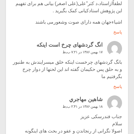
لطفاًازاستاد،د کتر”علی(علی اصغر) بیانی هم برای تفهیم
این پژوهش استادکیانی کمک بگیرید .
اشیاءجهان همه دارای صوت وشعورمی باشند
پاسخ
انگ گردشهای چرخ است اینکه
۱۷ بهمن ۱۳۸۶ در ۷:۲۱ ب٫ظ
بانگ گردشهای چرخست اینکه خلق میسرایندش به طنبور
و به حلق پس حکیمان گفته اند این لحنها از دوار چرخ
بگرفتیم ما
پاسخ
شاهين مهاجري
۱۸ بهمن ۱۳۸۶ در ۲:۴۱ ب٫ظ
جناب فندرسکی عزیز
سلام
اصولا نگرانی از رنجاندن و عفو در بحث های اینگونه