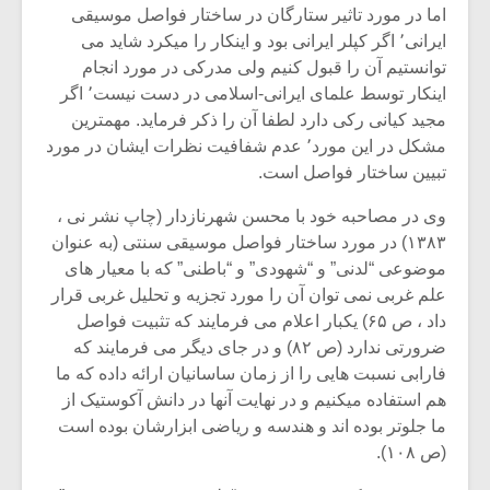
اما در مورد تاثیر ستارگان در ساختار فواصل موسیقی
ایرانی٬ اگر کپلر ایرانی بود و اینکار را میکرد شاید می
توانستیم آن را قبول کنیم ولی مدرکی در مورد انجام
اینکار توسط علمای ایرانی-اسلامی در دست نیست٬ اگر
مجید کیانی رکی دارد لطفا آن را ذکر فرماید. مهمترین
مشکل در این مورد٬ عدم شفافیت نظرات ایشان در مورد
تبیین ساختار فواصل است.
وی در مصاحبه خود با محسن شهرنازدار (چاپ نشر نی ،
۱۳۸۳) در مورد ساختار فواصل موسیقی سنتی (به عنوان
موضوعی “لدنی” و “شهودی” و “باطنی” که با معیار های
علم غربی نمی توان آن را مورد تجزیه و تحلیل غربی قرار
داد ، ص ۶۵) یکبار اعلام می فرمایند که تثبیت فواصل
ضرورتی ندارد (ص ۸۲) و در جای دیگر می فرمایند که
فارابی نسبت هایی را از زمان ساسانیان ارائه داده که ما
هم استفاده میکنیم و در نهایت آنها در دانش آکوستیک از
ما جلوتر بوده اند و هندسه و ریاضی ابزارشان بوده است
(ص ۱۰۸).