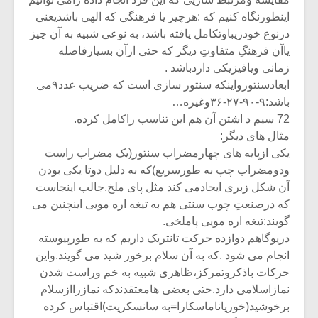
اینطورنگاه کنیم که :هرچیز یا فرهنگی که الهی باشدیعنی
درنوع خودزیباوتکامل یافته باشد، به نوعی شبیه به آن چیز
یاآن فرهنگِ متفاوتِ دیگر که حتی ازآن بسیارفاصله
زمانی ویافیزیکی داردباشد .
ابعادسنتورواینکه سنتور سازی است که ضریب عدد۹می
باشد:۹-۹۰-۲۷-۳۶وغیره…
72 سیم د اشتن آن هم این تناسب راکامل کرده.
مثال های دیگر:
یکی ازپایه های چهارمضراب سنتور(یک مضراب راست
ودومضراب چپ به طورسریع)که به دلیل دوتا یکی بودن
آن شکل زبری ایجادمی کند مثل پای ملخ.جالب اینجاست
که درصنعتِ چوب سنتی هم به تیغه اره مویی اینچنین می
گویند:تیغه اره مویی پاملخی.
دریوگاهم دوازده حرکت تانتریک داریم که به طورپیوسته
انجام می شود .که به آن سلام برخور شید می گویند.واین
حرکات باذکروتمرکز،ظاهری شبیه به خم وراست شدن
نمازاسلامی دارد.حتی بعضی هامعتقدندکه نمازراازسلام
برخوشید(خوریاناماسکارا=به سانسکریت)اقتباس کرده