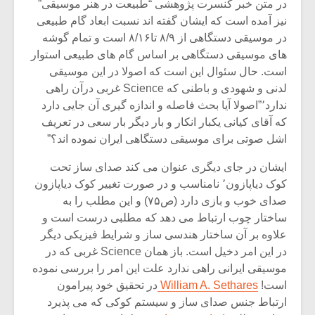
در متن خبر کنسرت پژوهشی “طبیعت در هنر موسیقی”
نیز آمده است که ایشان گفته اند نسبت ابعاد گام طبیعی
در موسیقی دستگاهی از ۸/۹ تا۸/۱۶ است و تمام گوشه
های موسیقی دستگاهی بر اساس گام های طبیعی استوار
است. حال سئوال این است که اصولا در این موسیقی
لدنی و شهودی و باطنی که Science غربی درآن راهی
ندارد٬”اصولا آیا بحث فاصله و اندازه گیری آن جایی دارد
که آقای کیانی یکبار انکار و بار دیگر بار سعی در تعریف
اشل صوتی برای موسیقی دستگاهی ایران نموده اند؟”
ایشان در جای دیگری عنوان می کند صدای ساز تحت
کوک دیاپازون٬ نامناسب و در صورت تغییر کوک دیاپازون
صدای خوب و بازی دارد (ص۷۵) و این مطلب را به
ساختار چوب ارتباط می دهد که مطلبی درست است و
علاوه بر آن ساختار هندسی ساز و شرایط فیزیکی دیگر
در این امر دخیل است. باز همان Science غربی که در
موسیقی ایرانی راهی ندارد علت این امر را بررسی نموده
است!
William A. Sethares
در تحقیق خود پیرامون
ارتباط جنس صدای ساز و سیستم کوکی که می پذیرد