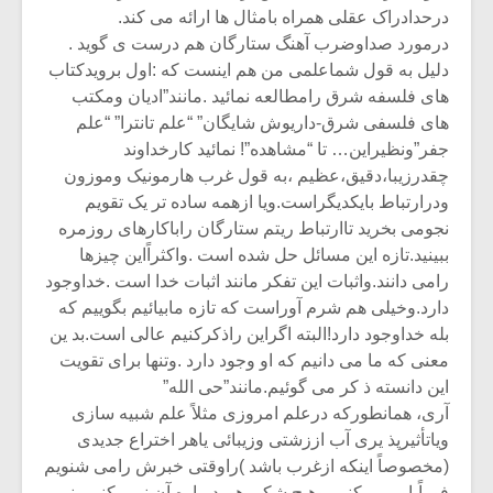
درحدادراک عقلی همراه بامثال ها ارائه می کند.
درمورد صداوضرب آهنگ ستارگان هم درست ی گوید .
دلیل به قول شماعلمی من هم اینست که :اول برویدکتاب
های فلسفه شرق رامطالعه نمائید .مانند”ادیان ومکتب
های فلسفی شرق-داریوش شایگان” “علم تانترا” “علم
جفر”ونظیراین… تا “مشاهده”! نمائید کارخداوند
چقدرزیبا،دقیق،عظیم ،به قول غرب هارمونیک وموزون
ودرارتباط بایکدیگراست.ویا ازهمه ساده تر یک تقویم
نجومی بخرید تاارتباط ریتم ستارگان راباکارهای روزمره
ببینید.تازه این مسائل حل شده است .واکثراًاین چیزها
رامی دانند.واثبات این تفکر مانند اثبات خدا است .خداوجود
دارد.وخیلی هم شرم آوراست که تازه مابیائیم بگوییم که
بله خداوجود دارد!البته اگراین راذکرکنیم عالی است.بد ین
معنی که ما می دانیم که او وجود دارد .وتنها برای تقویت
این دانسته ذ کر می گوئیم.مانند”حی الله”
آری، همانطورکه درعلم امروزی مثلاً علم شبیه سازی
ویاتأثیرپذ یری آب اززشتی وزیبائی یاهر اختراع جدیدی
(مخصوصاً اینکه ازغرب باشد )راوقتی خبرش رامی شنویم
فوراًباورمی کنیم وهیچ شکی هم درباره آن نمی کنیم .نمی