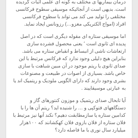
شیش و نیم»
موسیقی فی
درمان بیماریها ی مختلف به گونه ای علمی اثبات گردیده
برگزار می 
است. بدیهی است از آنجائیکه موسیقی سطوح فرکانسی
مختلفی را تولید می کند می تواند با سطوح فرکانسی
اگر نمی توانی
سکانسی به 
افراد (امواج الکتریکی مغزو…) رزونانس ایجاد نماید.
مشهورترین باشی،
موسیقی فیلم 
بدنام ترین باش
اما موسیقی ستاره ای مقوله دیگری است که در اصل
پدیده ای ثانوی است ٬ یعنی محصول فشرده سازی
ارتعاشات ناشی از انبساط و انقباض ستاره می باشد.
بنابراین هیچ دلیلی وجود ندارد که فرکانس مرتبط با این
صدای ثانوی یا ریتم موجود در آن مبین شباهت با سازی
خاص باشد. بسیاری از اصوات در طبیعت و مصنوعات
بشری وجود دارند که دارای الگویی ملودیک و ریتمیک اند یا
به عبارتی موسیقاییند .
آیا تابحال صدای ریتمیک و موزون کنتورهای گاز و
دستگاههای فتوکپی و … را شنیده اید؟ ریتم آن ها را با
کدامین ستاره یا سازمطابقت دهیم؟ نکند آنها نیز مرتبط با
فلان ستاره از فلان بازوی فلان کهکشانند که ۱۰۰هزار
میلیارد سال نوری با ما فاصله دارد؟