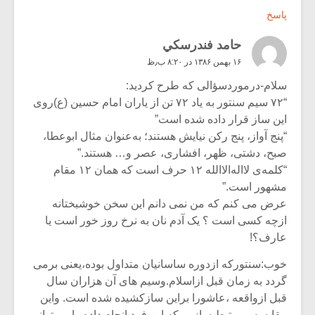
پاسخ
حامد فندرسكي
۱۶ بهمن ۱۳۸۶ در ۸:۲۰ ب٫ظ
سلام-درموردسؤالی که طرح کردید:
“۷۲ سیم سنتور به یاد ۷۲ تن از یاران امام حسین (ع)روی
این ساز قرار داده شده است”
“پنج آواز، پنج رکن نیایش هستند؛ به‌عنوان مثال ابوعطا،
صبح، دشتی، ظهر، افشاری، عصر و… هستند.”
“کلمه‌ی لااله‌الا‌الله ۱۲ حرف است که همان ۱۲ مقام
مشهور است.”
عرض می کنم که من نمی دانم این سخن خوشبختانه
ازچه کسی است ؟ یک آدم نان به نرخ روز خور است یا
عارف؟!
خوب:سنتورکه ازدوره ساسانیان متداول بوده،یعنی برمی
گردد به زمان قبل ازاسلام.وسیم های آن هزاران سال
قبل ازواقعه ،عاشورا براین سازکشیده شده است. واین
مقایسه ومرتبط سازیی که این فرد انجام داده رامی توانیم