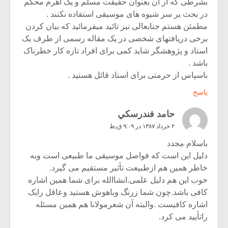
بشرطی که از آن بعنوان حقیقت مسلم و یک اهرم محکم
در بحث بر سر شیوه های موسیقی استفاده نکنند .
مطمئن هستم جنابعالی نیز تائید میفرمائید که بیان کردن
برخی دریافتهای شخصی در یک مقاله رسمی از طرف یک
استاد و پژوهشگر شاید کمی برای افراد تازه کار خطرناک
باشد .
باسپاس از حرمتی برای استاد قائل هستید .
پاسخ
حامد فندرسكي
۲ خرداد ۱۳۸۷ در ۹:۰۹ ق٫ظ
باسلام مجدد
دلیل این است که فواصل موسیقی ما طبیعی است وبه
خاطر همین هم ازطبیعت تأثیر مستقیم می گیرد.
خوب این هم دلیل علمی.انشاالله برای شما همین اشاره
کافی باشد.چون شما زرنگ وباهوش هستید وعاقل رایک
اشاره کافیست .والبته آن شعرمولانا هم همین مسئله
راتأیید می کرد.