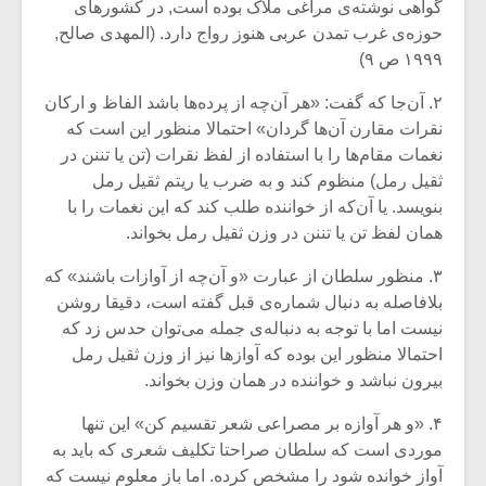
گواهی نوشته‌ی مراغی ملاک بوده است, در کشور‌های
حوزه‌ی غرب تمدن عربی هنوز رواج دارد. (المهدی صالح,
۱۹۹۹ ص ۹)
۲. آن‌جا که گفت: «هر آن‌چه از پرده‌ها باشد الفاظ و ارکان
نقرات مقارن آن‌ها گردان» احتمالا منظور این است که
نغمات مقام‌ها را با استفاده از لفظ نقرات (تن یا تننن در
ثقیل رمل) منظوم کند و به ضرب یا ریتم ثقیل رمل
بنویسد. یا آن‌که از خواننده طلب کند که این نغمات را با
همان لفظ تن یا تننن در وزن ثقیل رمل بخواند.
۳. منظور سلطان از عبارت «و آن‌چه از آوازات باشند» که
بلافاصله به دنبال شماره‌ی قبل گفته است، دقیقا روشن
نیست اما با توجه به دنباله‌ی جمله می‌توان حدس زد که
میکلوش روژا
موریس ژار
احتمالا منظور این بوده که آواز‌ها نیز از وزن ثقیل رمل
بیرون نباشد و خواننده در همان وزن بخواند.
۴. «و هر آوازه بر مصراعی شعر تقسیم کن» این تنها
یادداشتی بر موسیقی
دوره آموزش
موردی است که سلطان صراحتا تکلیف شعری که باید به
متن فیلم «متری
موسیقی بر
آواز خوانده شود را مشخص کرده. اما باز معلوم نیست که