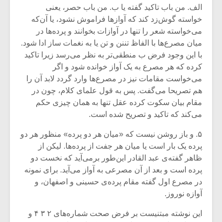
شیش و نیم»
موسیقی فی
الف. من باب تاکید گفته یا ب. من باب حصر، یعنی
برگزار می 
خواسته گوش‌زد کند که آواز‌ها فراموش نشود، یا آن‌که
می‌خواسته شعر را تنها در آوازات بخوانند و پرده‌ها در
اگر نمی توانی
سکانسی به 
مشهورترین باشی،
موسیقی فیلم 
میان مصرع‌ها با الفاظ تننن و تن یا به نغمات ساز ادا شود.
بدنام ترین باش
با این وجود فرض ب منطقی‌تر به نظر می‌رسد زیرا تاکید
کرده که هر مصرع به یک آواز خوانده شود و اگر
می‌خواست مقامات نیز در مصرع‌ها وارد گردد لابد آن را
هم تصریحا می‌گفت. پس به قول علمای کلام، چون در
مقام بیان سکوت کرده عقل تنها به همان چیزی حکم
می‌کند که تاکید و تصریح شده است.
۵. و باز روشن نیست که «میان هر دو پرده» منظور هر دو
پرده یک بار است یا میان هر جفت از پرده‌ها. لیکن از
ظاهر گفته‌ی عبد القادر این‌طور بر‌می‌آید که نخست دو
پرده است و بعد از آن مصرعی به آواز می‌آید. برای نمونه
در مصرع اول گفته مقام پرده‌ی حسینی و اصفهان، و
آوازه نوروز.
این نوشته مبتنیست بر فرض صحت شماره‌های ۲ ۳ ۴ و