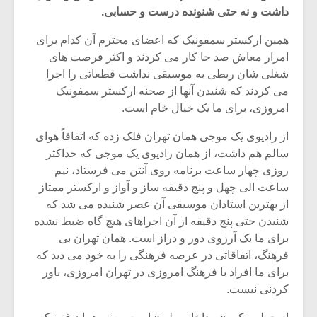
داشت و نه حتی شنونده درست و حسابی.
همین ارکستر سمفونیک که اعضای محترم آن کدام برای
امرار معاش صد جا کار می کردند و اکثر فرصت های
شغلی شان ربطی به موسیقی نداشت قطعاتی را اجرا
می کردند که شنیدن آنها از صحنه ارکستر سمفونیک
امروزی، برای ما یک خیال خام است.
از رادیوی یک موجی همان تهران فلک زده که اتفاقاً هوای
سالم هم داشت، از همان رادیوی یک موجی که حداکثر
روزی چهار ساعت برنامه روی آنتن می فرستاد، نیم
ساعت الی چهل و پنج دقیقه ساز و آواز و ارکستر ممتاز
از بهترین استادان موسیقی آن عصر شنیده می شد که
میکلوش روژا
موریس ژار
شنیدن حتی پنج دقیقه از آن اجراهای هیچ گاه ضبط نشده
برای ما یک آرزوی دور و دراز است. همان تهران بی
فرهنگ، اتفاقاتی در عرصه فرهنگی را به خود می دید که
برای ما افراد با فرهنگ امروزی در تهران امروزی، باور
کردنی نیست.
یادداشتی بر موسیقی
دوره آموزش
متن فیلم «متری
موسیقی بر