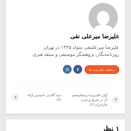
علیرضا میرعلی نقی
علیرضا میرعلینقی متولد ۱۳۴۵ در تهران
روزنامه‌نگار، پژوهشگر موسیقی و منتقد هنری
مشاهده تمام پست ها
آواز ِ«امیری» و مقایسه‌ی
چند گام در «مسیر باخ»
آن در شرق و غرب
(۲)
مازندران (۱)
۱ نظر