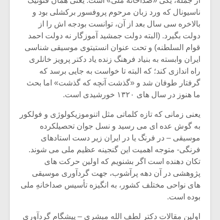
از جمله، یکی «صداخانه ملی» است. یعنی همان فنوتیک
شیش و نیم»
موسیقی فی
برگزار می 
ناسیونال که ورد زبان مرحوم پروفسور برکشلی بود و
بالاخره سی سال بعد از آن، توانست بودجه اش را از
اگر نمی توانی
سکانسی به 
دولت بگیرد. (البته دولت جمشید آموزگار نه دولت احمد
مشهورترین باشی،
موسیقی فیلم 
قوام السلطنه) و تحت عنوان انستیتوی موسیقی شناسی
بدنام ترین باش
ایران وابسته به بنیاد فرهنگ زنده یاد دکتر پرویز خانلری
راه اندازی کند؛ که البته تا خواست به جایی برسد که
گرفتار طوفان شد و «گذشت آنچه که گذشت» اما بحث
ما هنوز در سال های ۱۳۲۰ خورشیدی است.
یعنی زمانی که تازه کلماتی مثل اتنوموزیکولوژی و فولکور
به گوش عده ای می رسید و نسل جوان تحصیلکرده
موسیقی – در فرنگ یا در ایران زیر دست استادهای
فرنگی- متوجه اهمیت این گنجینه عظیم ملی می شوند.
تکان دهنده است اگر بشنویم که اولین حرکت های
پژوهشی در آن دهه پرآشوب، جهت گردآوری موسیقی
های نواحی مختلف کشور، به انگیزه تأسیس صداخانهِ ملی
بوده است.
اولین مقالات دکتر لطف الله مبشری – پیشگام گردآوری