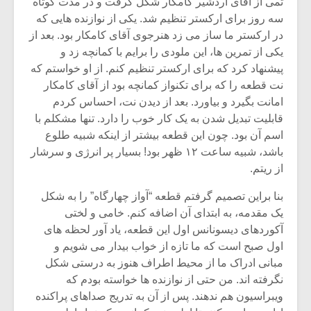
تمی از آقای اردشیر کامکار شکل گرفت و در مدت کوتاه
سه روز برای ارکستر تنظیم شد. یکی از نوازنده هایی که
در ارکستر ما ساز می زد هنرجوی آقای کامکار بود. بعد از
یکی از تمرین ها، این ملودی را برایم با کمانچه زد و
پیشنهاد کرد که برای ارکستر تنظیم کنم. از او خواستم که
نت قطعه را که برای تکنواز کمانچه بود از آقای کامکار
امانت بگیرد و بیاورد. بعد از دیدن نت، احساس کردم
قابلیت تبدیل شدن به یک کار خوب را دارد. تنها مشکلم با
اسم آن بود. چون این قطعه بیشتر از اینکه شبیه طلوع
باشد، شبیه ساعت ۱۲ ظهر بود! بسیار پر انرژی و سرشار
از ریتم.
بنا براین تصمیم گرفتم قطعه “آواز چهارگاه” را به شکل
یک مقدمه، به ابتدای آن اضافه کنم. خامی و لختی
آکوردهای دیسونانس اول این قطعه، یاد آور لحظه های
اول صبح است که ما تازه از خواب بیدار می شویم و
مبانی ادراک ما از محیط اطراف هنوز به درستی شکل
نگرفته اند. من حتی از نوازنده ها خواسته بودم که
ویبراسیون هم ندهند. پس از آن به تدریج صداهای پراکنده