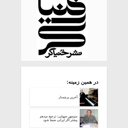
در همین زمینه:
آخرین پرچمدار
منوچهر صهبایی: ترجیح میدهم
بیشتر آثار ایرانی ضبط شود