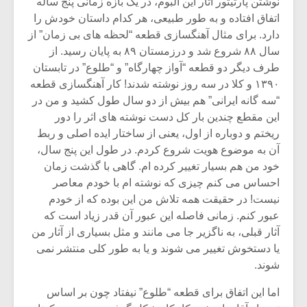
نوشتن پارتیتور آثار این آلبوم، در یک بازه زمانی پنج ساله
شیش و نیم»
موسیقی فی
برگزار می 
اتفاق افتاده و به طور طبیعی، هر کدام داستان خودش را
دارد. برای مثال آهنگسازی قطعه “لحظه های بی زمان” از
اگر نمی توانی
سکانسی به 
سال ۸۸ شروع شد و درزمستان ۸۹ به پایان رسید. از
مشهورترین باشی،
موسیقی فیلم 
طرف دیگر دو قطعه “آواز چهارگاه” و “طلوع” در تابستان
بدنام ترین باش
۱۳۹۰ و کلا در سه روز نوشته شدند! کار آهنگسازی قطعه
“سه گانه ایرانی” هم بیش از دو سال طول کشید و من در
این مقطع چندین بار کل دست نوشته های اثر را دور
ریختم و دوباره از اول، یعنی از ساختار ایده اصلی و ربط
آن به موضوع هویت شروع کردم. در طول این پنج سال،
خود من هم بسیار تغییر کرده ام. گاهی با گذشت زمان
احساس می کنم چیزی که نوشته ام با خودم معاصر
نیست! در حقیقت همه تلاش من این بوده که از خودم
عبور کنم. زمانی فاصله این عبور آن قدر زیاد است که
آثار قبلی، به ناگزیر جا می مانند و مثل بسیاری از آثار من
یا دستخوش تغییر می شوند و یا به طور کلی منتشر نمی
شوند.
اما این اتفاق برای قطعه “طلوع” نیفتاد چون بر اساس