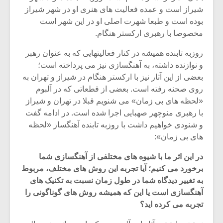
شیراز است و عمده فعالیت های هنری او در شهر شیراز
بوده است و طبعا شهرت اصلی او در این شهر است
مخصوصا با رهبری ارکستر هنگام.
روزبه تابنده همیشه در کنار فعالیتهایی که به عنوان رهبر
و نوازنده داشته، به آهنگسازی نیز می پرداخته است؛
بعضی از این آثار نیز با ارکستر هنگام در شیراز و تهران به
روی صحنه رفته است. بعضی از قطعاتی که در آلبوم
«لحظه های بی زمان» می شنویم قبلا در تهران و شیراز
با رهبری منوچهر صهبایی اجرا شده است. در ادامه گفت
و شنودی خواهیم داشت با روزبه تابنده آهنگساز «لحظه
های بی زمان»:
میکلوش روژا
موریس ژار
در این اثر ما با شیوه های مختلفی از آهنگسازی شما
برخورد می کنیم؛ آیا تجربه این روش های مختلف، مربوط
به تغییر دیدگاه شما در طول زمان نسبت به تکنیک های
آهنگسازی است یا این که همیشه روش های گوناگونی را
تجربه می کرده اید؟
یادداشتی بر موسیقی
دوره آموزش
متن فیلم «متری
موسیقی بر