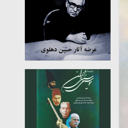
میکلوش روژا
موریس ژار