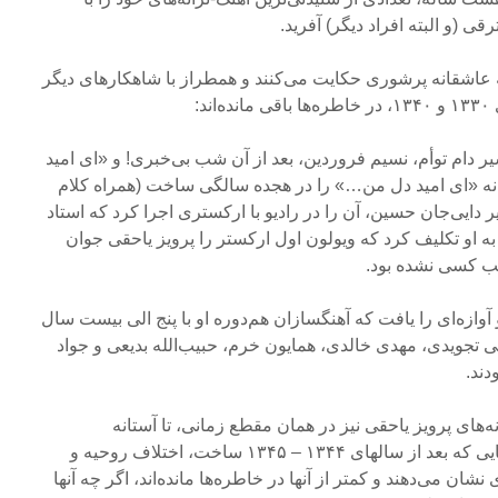
(و البته افراد دیگر) آفرید.
یه عاشقانه پرشوری حکایت می‌کنند و همطراز با شاهکارهای دیگر
د:
ر دام توأم، نسیم فروردین، بعد از آن شب بی‌خبری! و «ای امید
رانه «ای امید دل من…» را در هجده سالگی ساخت (همراه کلام
ر دایی‌جان حسین، آن را در رادیو با ارکستری اجرا کرد که استاد
به او تکلیف کرد که ویولون اول ارکستر را پرویز یاحقی جوان
صیب کسی نشده بود.
ن نام و آوازه‌ای را یافت که آهنگسازان هم‌دوره او با پنج الی بیست سال
علی تجویدی، مهدی خالدی، همایون خرم، حبیب‌الله بدیعی و جواد
دند.
نه‌های پرویز یاحقی نیز در همان مقطع زمانی، تا آستانه
سی‌سالگی او خلق شد و آهنگ‌هایی که بعد از سالهای ۱۳۴۴ – ۱۳۴۵ ساخت، اختلاف روحیه و
ان می‌دهند و کمتر از آنها در خاطره‌ها مانده‌اند، اگر چه آنها