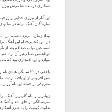
همکاری دوست شاعرش بیژن ترقی 
این آثار از نیروی جدایی و روح
سازندگان آهنگ-ترانه در سالهای ۱۳۳۰ و ۱۳۴۰، در خاطره‌ها باقی مانده‌ان
بیداد زمان، می‌زده شب، من اسی
دل من کجایی». او این آهنگ- ت
اسماعیل نواب صفا) و بعد از تأثی
ابوالحسن صبا رهبر آن بود، صبا 
بنوازد و این افتخاری بود که ن
یاحقی در ۲۲ سالگی هما
سن افزونتر از او یافته بودند. 
معروفی از جمله این نام‌آوران بو
زیباترین و ماندگارترین آهنگ-ترا
تفاوت کیفیت را به طرز آشکاری نش