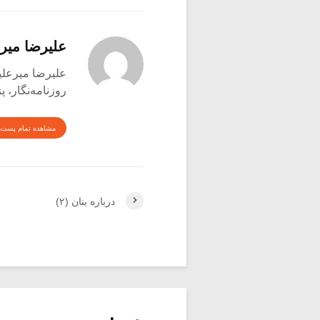
علیرضا میر
علیرضا میرعلینقی متول
روزنامه‌نگار،
مشاهده تمام پست 
درباره بنان (۲)