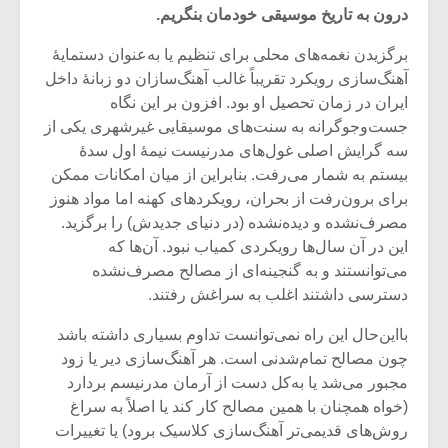
درون به تاریخ موسیقی خودمان بنگریم.
برگزیدن نغمه‌های محلی برای تنظیم یا به‌عنوان دستمایۀ
آهنگ‌سازی رویکرد تقریباً غالب آهنگ‌سازان دو زبانۀ داخل
ایران در زمان تحصیل او بود. افزون بر این نگاه
جست‌وجوگرانه به سنت‌های موسیقایی غیرشهری یکی از
سه گرایش اصلی غول‌های مدرنیست نیمۀ اول سدۀ
بیستم به شمار می‌رفت. بنابراین از میان امکانات ممکن
برای برون‌رفت از بحران، رویکردهای کهنه اما مواد هنوز
مصرف‌نشده و دیده‌نشده (در دنیای جدیدش) را برگزید.
این در آن سال‌ها رویکردی کمیاب نبود. آن‌ها که
می‌توانستند و به گنجینه‌ای از مصالح مصرف‌نشده
دسترسی داشتند اغلب به سراغش رفتند.
میکلوش روژا
موریس ژار
بااین‌حال این راه نمی‌توانست تداوم بسیاری داشته باشد
چون مصالح تمام‌شدنی است. هر آهنگ‌سازی دیر یا زود
مجبور می‌شد یا به‌کل دست از آرمان مدرنیسم بردارد
(خواه همچنان با همین مصالح کار کند یا اصلاً به سراغ
یادداشتی بر موسیقی
دوره آموزش
روش‌های قدیمی‌تر آهنگ‌سازی کلاسیک برود) یا تغییرات
متن فیلم «متری
موسیقی بر