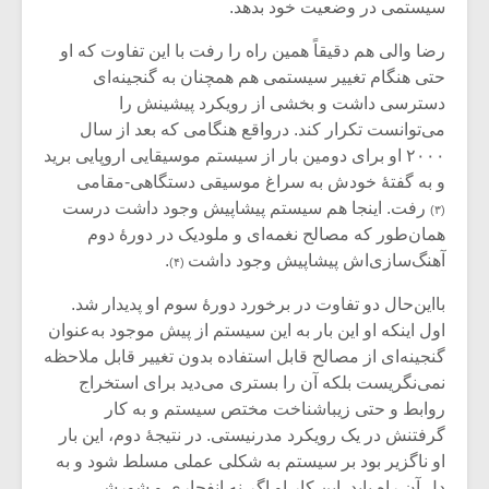
شیش و نیم»
موسیقی فی
سیستمی در وضعیت خود بدهد.
برگزار می 
رضا والی هم دقیقاً همین راه را رفت با این تفاوت که او
اگر نمی توانی
سکانسی به 
حتی هنگام تغییر سیستمی هم همچنان به گنجینه‌ای
مشهورترین باشی،
موسیقی فیلم 
دسترسی داشت و بخشی از رویکرد پیشینش را
بدنام ترین باش
می‌توانست تکرار کند. درواقع هنگامی که بعد از سال
۲۰۰۰ او برای دومین بار از سیستم‌ موسیقایی اروپایی برید
و به گفتۀ خودش به سراغ موسیقی دستگاهی-مقامی
رفت. اینجا هم سیستم پیشاپیش وجود داشت درست
(۳)
همان‌طور که مصالح نغمه‌ای و ملودیک در دورۀ دوم
آهنگ‌سازی‌اش پیشاپیش وجود داشت
.
(۴)
بااین‌حال دو تفاوت در برخورد دورۀ سوم او پدیدار شد.
اول اینکه او این بار به این سیستم از پیش موجود به‌عنوان
گنجینه‌ای از مصالح قابل استفاده بدون تغییر قابل ملاحظه
نمی‌نگریست بلکه آن را بستری می‌دید برای استخراج
روابط و حتی زیباشناخت مختص سیستم و به کار
گرفتنش در یک رویکرد مدرنیستی. در نتیجۀ دوم، این بار
او ناگزیر بود بر سیستم به شکلی عملی مسلط شود و به
دل آن راه یابد. این کار او اگر نه انفجاری و شورشی