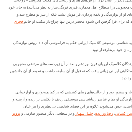
 مدتی کمتر از ۴۰ سال حقیقتی دیگر را عیان کرد. ارزش‌های هنری و زیبایی‌های مکتب معروفی – روحانی
 محجوبی در اصطلاح اهل معماری قدری فرنگی‌ساز به نظر می‌آیند) به جای خود
ای او از نوازندگی و نغمه پردازی فراموش نشد، بلکه از سر نو مطرح شد و
 که برای فرا گرفتن این شیوه محضر درس تنها چراغ‌دار مکتب او خانم
فخری
ی زیباشناسی موسیقی کلاسیک ایرانی حکم به فراموشی آن داد، روش نوازندگی
زمان خود بی‌طرفدار نبود.
وازندگان کلاسیک اروپای قرن نوزدهم و بعد از آن زیردست‌های مرتضی محجوبی
اهی ایرانی زبانی یافت که نه قبل از آن سابقه داشت و نه بعد از آن جانشین
د دید.
تار و سنتور بود و از حالت‌های زیبای کششی که در کمانچه‌نوازی و آوازخوانی
وازندگی او تمام عناصر زیباشناسی موسیقی ردیف با تکلمی برازنده و آرسته و
 است، حس می‌شوند علاوه بر این فضای شخصی بی‌نظیری را نیز عیان
ن کسایی
،
رضا ورزنده
،
جلیل شهناز
و در سطحی دیگر منصور صارمی و
پرویز