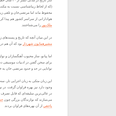
گذر تاریخ در
(که از لحاظ زیباشناسی نسبت به مکتب
محفوظ ماند اما مرتضی‌خان و تلقی زیب
هوادارانی از سراسر کشور هم پیدا کرد
ملک‌پور
را می‌شناختند.
در این میان آنچه که تاریخ و پسندها
مشیرهمایون شهردار
بود که آن هم در 
اما پیانو‌، ساز محبوب آهنگسازان و ن
برای سخن گفتن در ادبیات موسیقی دستگ
توانایی در حد و حدود مرتضی خان به خو
این زبان متکی به زبان اجرایی تار، سه‌
وجود دارد نیز بهره فراوان گرفت. در ن
در عالی‌ترین سلیقه‌ای که قابل تصرف
می‌سازند که نوازندگان بزرگی چون
حس
یاحقی
از آن بهره‌های فراوان بردند.