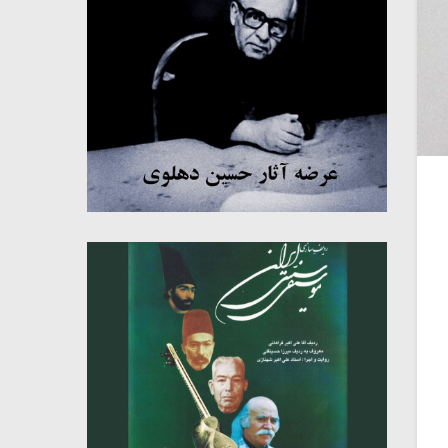
میکلوش روژا
موریس ژار