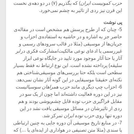
حزب کمونیست ایران
) که بگذریم (۷) در دو دهه‌ی نخست
این قرن نیز ردی از تاثیر به چشم نمی‌خورد.
پی نوشت
5- چنان که از طرح پرسش هم مشخص است در مقاله‌ی
حاضر جز به اشاره و در حاشیه به استفاده‌ی احزاب و
جریان‌ها از موسیقی (مثلا در قالب سرودهای رسمی و
غیررسمی یا ادعای نوعی مالکیت/مشارکت فکری در/بر
آثار یا حتا آثار موجود مورد تایید در جایگاه نوعی ابراز
سلیقه) پرداخته نشده است. این نوع ارتباط نه فقط بسیار
سطحی است بلکه حتا بررسی‌های موسیقی‌شناختی هم
نکته‌ای حقیقتا موسیقایی در این گونه آثار نشان نمی‌دهد.
6- احزاب چپ دیگری مانند
حزب همراهان سوسیالیست
نیز در این دوره فعالیت داشته‌اند اما چون از یک سو در
مقابل فراگیری حزب توده قابل چشم‌پوشی بودند و هم
ردی از تاثیرشان در مسائل موسیقی یافت نشد در این
دوره تنها روی
حزب توده ایران
تمرکز شد.
7- در منابع تاریخ موسیقی آن دوره جایی به چنین ارتباطی
یا سندی (مثلا متن تصنیفی در هواداری از ایده‌ای یا …) که