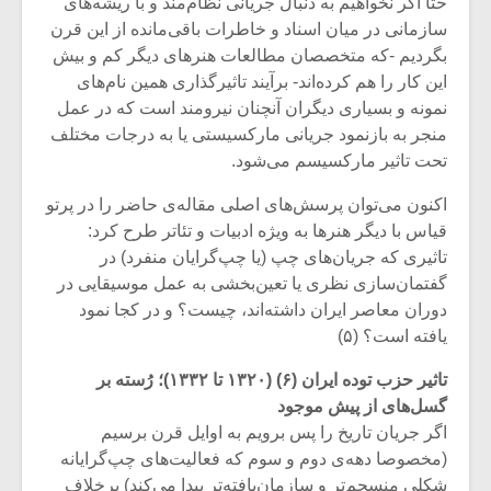
حتا اگر نخواهیم به دنبال جریانی نظام‌مند و با ریشه‌های
سازمانی در میان اسناد و خاطرات باقی‌مانده از این قرن
بگردیم -که متخصصان مطالعات هنرهای دیگر کم و بیش
این کار را هم کرده‌اند- برآیند تاثیرگذاری همین نام‌های
نمونه و بسیاری دیگران آنچنان نیرومند است که در عمل
منجر به بازنمود جریانی مارکسیستی یا به درجات مختلف
تحت تاثیر مارکسیسم می‌شود.
اکنون می‌توان پرسش‌های اصلی مقاله‌ی حاضر را در پرتو
قیاس با دیگر هنرها به ویژه ادبیات و تئاتر طرح کرد:
تاثیری که جریان‌های چپ (یا چپ‌گرایان منفرد) در
گفتمان‌سازی نظری یا تعین‌بخشی به عمل موسیقایی در
دوران معاصر ایران داشته‌اند، چیست؟ و در کجا نمود
یافته است؟ (۵)
میکلوش روژا
موریس ژار
تاثیر حزب توده ایران (۶) (۱۳۲۰ تا ۱۳۳۲)؛ رُسته بر
گسل‌های از پیش موجود
‌اگر جریان تاریخ را پس برویم به اوایل قرن برسیم
یادداشتی بر موسیقی
دوره آموزش
(مخصوصا دهه‌ی دوم و سوم که فعالیت‌های چپ‌گرایانه
متن فیلم «متری
موسیقی بر
شکلی منسجم‌تر و سازمان‌یافته‌تر پیدا می‌کند) برخلاف