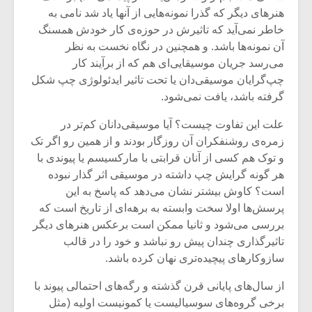
شیش و نیم»
موسیقی فی
هنرهای دیگر که گذرا نمونه‌هایی از آنها یاد شد نامی به
برگزار می 
خاطر نمی‌آید که تاثیرش در حوزه‌ی کار خودش همسنگ
اگر نمی توانی
سکانسی به 
آن نمونه‌ها باشد. و همچنین در نگاه نخست به نظر
مشهورترین باشی،
موسیقی فیلم 
می‌رسد جریان موسیقایی‌ای هم که از برآیند کار
بدنام ترین باش
چپ‌گرایان موسیقی‌دان یا تحت تاثیر ایدئولوژی چپ شکل
گرفته باشد، یافت نمی‌‌شود.
علت این تفاوت چیست؟ آیا موسیقی‌دانان کم‌تر در
زمره‌ی روشنفکران آن روزگار بودند و از همین رو اگر تک
و توک هم کسی از آنان قرابتی با مارکسیسم یا پیوندی با
هر گونه گرایش چپ داشته در موسیقی اثر گذار نبوده
است؟ کاوش بیشتر نشان می‌دهد که پاسخ به این
پرسش‌ها اولا سخت وابسته به برهه‌ای از تاریخ است که
بررسی می‌شود و ثانیا ممکن است برعکس هنرهای دیگر
تاثیرگذاری چندان پیش رو نباشد و خود را در قالب
سازوکارهای پیچیده‌تری نهان کرده باشد.
از سال‌های پایانی قرن گذشته و رگه‌های احتمالی پیوند با
برخی گروه‌های سوسیالیست یا کمونیست اولیه (مثل