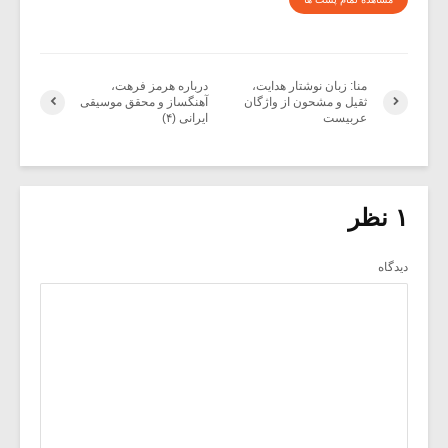
منا: زبان نوشتار هدایت،
درباره هرمز فرهت،
ثقیل و مشحون از واژگان
آهنگساز و محقق موسیقى
عربیست
ایرانى (۴)
۱ نظر
دیدگاه