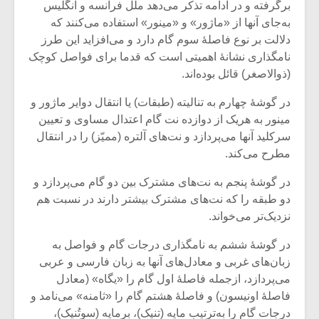
برگرفته و در ادامه تذکر می‌دهد ملل فرانسه و انگلیس
به‌جای آنها از «ماژور» و «مینور» استفاده می‌کنند که
دلالت بر نوع فاصلۀ سوم گام دارد و می‌افزاید این طرز
نامگذاری نشانۀ اهمیتی است که قدما برای فواصل کوچک
(ذوالاصغر) قائل بوده‌اند.
در گوشۀ چهارم به تنالیته (طبقات) یا انتقال دوایر ماژور و
مینور به هریک از دوازده نت گام اعتدال مساوی و تعیین
سرکلید آنها می‌پردازد و نت‌های آلتره (ممیّز) را در انتقال
مطرح می‌کند.
در گوشۀ پنجم به نت‌های مشترک بین دو گام می‌پردازد و
دو طبقه را که نت‌های مشترک بیشتر دارند در نسبت هم
نزدیک‌تر می‌خواند.
میکلوش روژا
موریس ژار
در گوشۀ ششم به نامگذاری درجات گام و فواصل به
زبان‌های غربی و معادل‌های آنها به زبان فارسی و عربی
می‌پردازد، ازجمله فاصلۀ اول گام را «یگاه» (معادل
یادداشتی بر موسیقی
دوره آموزش
فاصلۀ اونیسون) و فاصلۀ هشتم گام را «ثامنه» می‌نامد و
متن فیلم «متری
موسیقی بر
درجات گام را به‌ترتیب مایه (تنیک)، برمایه (سوتُنیک)،