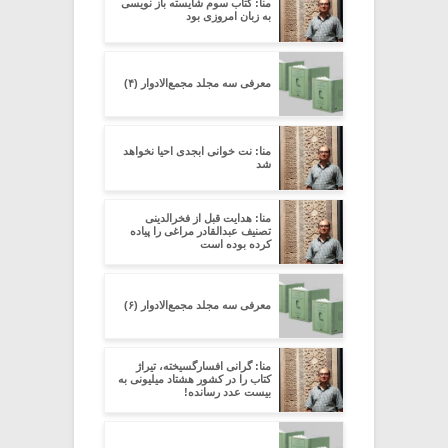
منا: کتاب سوم شایسته باز نویسی
به زبان امروزی بود
معرفی سه مجلد مجمع‌الادوار (۴)
منا: نت خوانی ابجدی احیا نخواهد
شد
منا: هدایت قبل از فخرالدینی
تصنیف عبدالقادر مراغی را پیاده
کرده بوده است
معرفی سه مجلد مجمع‌الادوار (۶)
منا: گرانی افسارگسیخته، تیراژ
کتاب را در کشور هشتاد میلیونی به
بیست عدد رسانده!