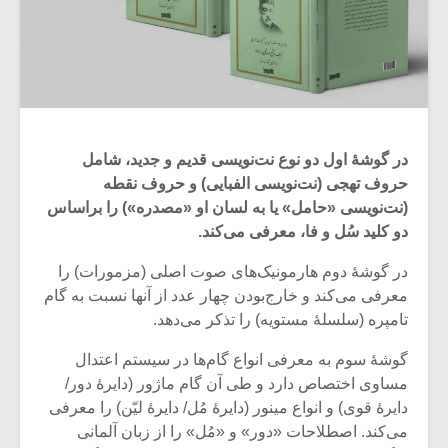
در گوشۀ اول دو نوع نت‌نویسی قدیم و جدید، شامل
حروف تهجی (نت‌نویسی الفبایی) و حروف نقطه
(نت‌نویسی «حامل» یا به لسان او «مصدره») را براساس
دو کلید سُل و فا، معرفی می‌کند.
در گوشۀ دوم هارمونیک‌های صوت اصلی (مزمورات) را
معرفی می‌کند و خارج‌بودن چهار عدد از آنها نسبت به گام
تامپره (سلسلۀ مستویه) را تذکر می‌دهد.
گوشۀ سوم به معرفی انواع گام‌ها در سیستم اعتدال
مساوی اختصاص دارد و طی آن گام‌ ماژور (دایرۀ دور/
دایرۀ قوی) و انواع مینور (دایرۀ مُل/ دایرۀ لیّن) را معرفی
می‌کند. اصطلاحات «دور» و «مُل» را از زبان آلمانی