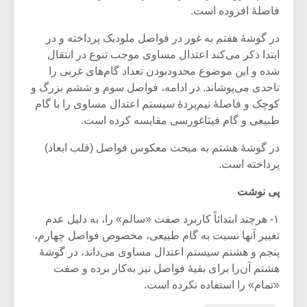
فاصلۀ افزوده است.
در گوشۀ هفتم به غور در فواصل ملودیک پرداخته و در
ابتدا ذکر می‌کند اعتدال مساوی موجب تنوع در انتقال
شده و این موضوع محدودبودن تعداد گام‌های غربی را
تاحدی می‌پوشاند. در ادامه، فواصل سوم و ششم بزرگ و
کوچک و فاصلۀ نیم‌پردۀ سیستم اعتدال مساوی را با گام
طبیعی و گام فیثاغورسی مقایسه کرده است.
در گوشۀ هشتم به مبحث معکوس فواصل (قلب ابعاد)
پرداخته است.
پی نوشت
۱- هرچند ابتدائاً کاربرد صفت «سالم» را، به دلیل عدم
تغییر آنها نسبت به گام طبیعی، مخصوص فواصل چهارم،
پنجم و هشتم سیستم اعتدال مساوی می‌داند، در گوشۀ
هشتم آن‌را برای بقیۀ فواصل نیز به‌کار برده و صفت
«تمام» را استفاده نکرده است.