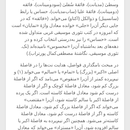
شیش و نیم»
موسیقی فی
وسطیٰ (مدیانت)، فائقۀ سُفلیٰ (سودومینانت)، فائقه
برگزار می 
(دومینانت)، فائقۀ علیا (ساب‌مدیانت)، حساس یا رابط
اگر نمی توانی
سکانسی به 
(سانسیبل) و ذوالکل (اکتاو) می‌خواند. («فائقه» که در
مشهورترین باشی،
موسیقی فیلم 
جایی دیگر آن‌را «جلی» خوانده معادل واژۀ «نمایان» است
بدنام ترین باش
که امروزه در کتب تئوری موسیقی غربی متداول شده
است. «حساس» را نیز به‌درستی انتخاب کرده و در
دهه‌های بعد به‌اشتباه آن‌را «محسوس» نامیده‌اند (نک.
تئوری موسیقی، نگاشتۀ مصطفی‌کمال پورتراب).)
در مبحث نامگذاری فواصل، هدایت نت‌ها را در فاصلۀ
اصلی «اکبر» (بزرگ) یا «تمام» یا «سالم» می‌خواند (۱) و
نیم‌پرده کمتر از آن‌را «منقوص» می‌نامد که اگر از فاصلۀ
بزرگ کم شود، معادل فاصلۀ کوچک و اگر از فاصلۀ
درست کم شود معادل فاصلۀ کاسته است. اگر یک پرده
از فاصلۀ اکبر یا سالم کاسته شود، آن‌را «مقتضب»
می‌خواند که اگر از فاصلۀ بزرگ کم شود، معادل فاصلۀ
کاسته و اگر از فاصلۀ درست کم شود، معادل فاصلۀ
کاسته‌تر می‌شود. همچنین اگر نیم‌پرده به فاصلۀ اکبر یا
سالم افزوده شود، آن‌را «مستزاد» می‌خواند که معادل