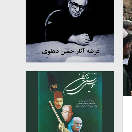
میکلوش روژا
موریس ژار