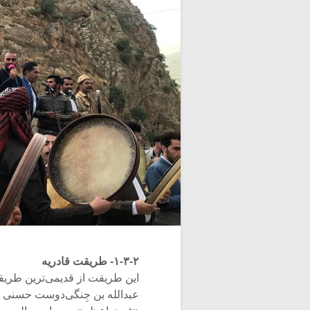
۱-۳-۲- طریقت قادریه
این طریقت از قدیمی‌ترین طریقت
عبدالله بن جِنگی‌دوست حسنی‌ گ