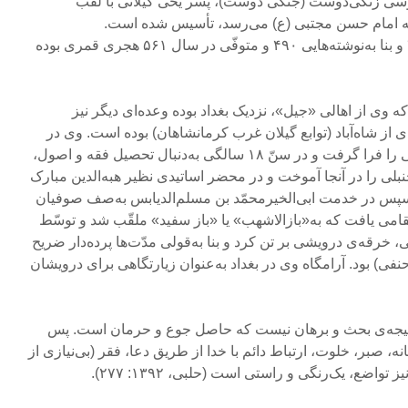
سی زنگی‌دوست (جنگی دوست)، پسر یحی گیلانی با لقب
ه امام حسن مجتبی (ع) می‌رسد، تأسیس شده است.
شیخ‌عبدالقادر گیلانی متولد ۴۷۰ و بنا به‌نوشته‌هایی ۴۹۰ و متوفّی در سال ۵۶۱ هجری قمری بوده
 که وی از اهالی «جیل»، نزدیک بغداد بوده وعده‌ای دیگر نیز
ای از شاه‌آباد (توابع گیلان غرب کرمانشاهان) بوده است. وی در
ابتدا نزد ابوزکریای تبریزی، عربی را فرا گرفت و در سنّ ۱۸ سالگی به‌دنبال تحصیل فقه و اصول،
بلی را در آنجا آموخت و در محضر اساتیدی نظیر هبه‌الدین مبارک
د. سپس در خدمت ابی‌الخیرمحمّد‌ بن مسلم‌الدیابس به‌صف صوفیان
امی یافت که به«بازالاشهب» یا «باز سفید» ملقّب شد و توسّط
خرقه‌ی درویشی بر تن کرد و بنا به‌قولی مدّت‌ها پرده‌دار ضریح
ی) بود. آرامگاه وی در بغداد به‌عنوان زیارتگاهی برای درویشان
 نتیجه‌ی بحث و برهان نیست که حاصل جوع و حرمان است. پس
 صبر، خلوت، ارتباط دائم با خدا از طریق دعا، فقر (بی‌نیازی از
اضع، یک‌رنگی و راستی است (حلبی، ۱۳۹۲: ۲۷۷).