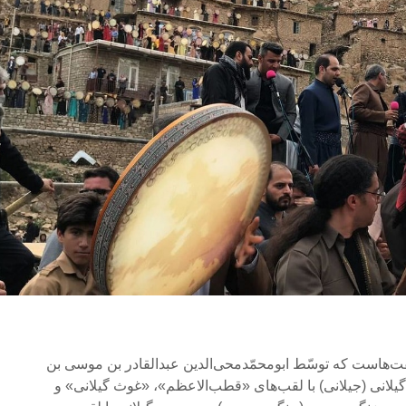
‌هاست که توسّط ‌ابومحمّدمحی‌الدین‌ عبدالقادر بن‌ موسی‌ بن
یلانی (جیلانی) با لقب‌های «قطب‌الاعظم»، «غوث گیلانی» و