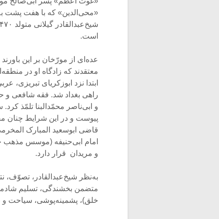
«غوث اعظم» پسر ابی‌صالح مو
«محی‌الدین» که با هفت پشت ب
است.
عده‌ای از مورّخان بر این باورند
معتقدند که زادگاه او در منطقه‌
راهی بغداد شد. فقه شافعی و حن
و ابی‌ناصر محمّدالبنا تلمّذ کر
پیوست و در این شرایط چنان مق
قاضی ابوسعید المبارک المخرمی، 
امام ابی‌حنیفه (موسس مذهب حنف
و مریدان قرار دارد.
به‌نظر شیخ‌عبدالقادر، تصوّف،
متضمن بخشندگی، تسلیم شادمانه،
خلق)، پشمینه‌پوشی، سیاحت و نیز تو