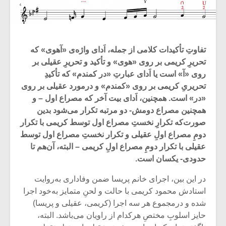
تفاوتِ تأکیدات کلامی از جمله، اَدای واژه‌ی «آهوی» که
تحریرِ کریمی بر روی «هوی» و تأکید و تحریرِ عقیلی بر
روی «آ» است یا اَدای عبارتِ «در کمندم» که تأکیدِ
تحریریِ کریمی بر روی «کمندم» و درمورد عقیلی بر روی
«در» است. همچنین، اَدای بیت آخر که مصراع اول – و
همچنین مصراع دومش- دو مرتبه تکرار می‌شود بدین
‌صورت‌که تکرارِ نخستِ مصراع اول توسط کریمی با تکرار
دومِ مصراع اولِ عقیلی و تکرار نخستِ مصراع اول توسط
عقیلی با تکرار دومِ مصراع اولِ کریمی – البته، آن‌هم تا
حدودی- یکسان است.
در این بین، اجرای خانم پریسا ضمن وفاداری به‌روایت
استادش محمود کریمی با حالت و لحنِ متمایز به‌خود اجرا
شده و درمجموع هر سه اجرا (کریمی، عقیلی و پریسا)
حایز اسلوبِ مختصِ هرکدام از راویان می‌باشد. البته،