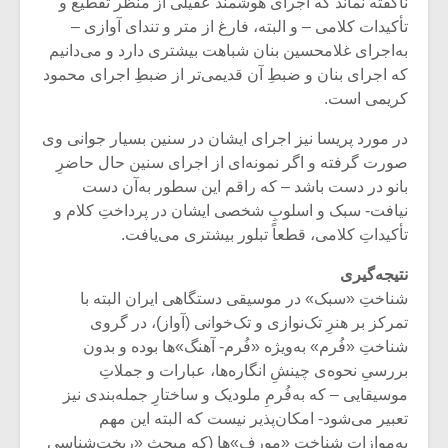
ناگفته نماند که اجرای هوشمند عقیلی از منظر تقطیع و
تأکیدات کلامی – و البته، فارغ از متر و تندای آوازی –
به‌اجرای غلامحسین بنان شباهت بیشتری دارد و می‌دانیم
که اجرای بنان و ضبطِ آن قدیمی‌تر از ضبطِ اجرای محمود
کریمی است.
در مورد پریسا نیز اجرای ایشان در سنین بسیار جوانی وی
صورت گرفته و اگر نمونه‌ای از اجرای سنین حال حاضرِ
بانو در دست باشد – که راقم این سطور به‌آن دست
نیافت- سبک و اسلوبِ شخصی ایشان در پرداختِ کلام و
تأکیداتِ کلامی، قطعاً تبلور بیشتری می‌یافت.
نتیجه‌گیری
شناختِ «سبک» در موسیقی دستگاهی ایران البته با
میکلوش روژا
موریس ژار
تمرکز بر هنرِ تک‌نوازی و تک‌خوانی (آواز)، در گروی
شناختِ «فُرم» به‌ویژه «فُرم- آهنگ»ها بوده و بدون
بررسیِ نحوه‌ی چینشِ انگاره‌ها، عبارات و جملاتِ
موسیقایی – که به‌فُرمِ ملودیک و ساختارِ جمله‌بندی نیز
یادداشتی بر موسیقی
دوره آموزش
تعبیر می‌شود- امکان‌پذیر نیست که البته این مهم
متن فیلم «متری
موسیقی بر
به‌موازاتِ شناختِ «مورف»ها (که مبحث «ریخت‌شناسیِ