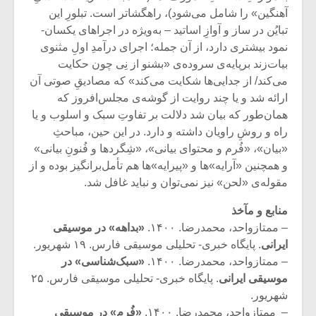
شیش و نیم»
موسیقی فی
آهنگین» را شامل می‌شود)، راهگشاتر است. تبلورِ این
برگزار می 
تبایُن در ساز و آوازِ اساتید – به‌ویژه در اجراهای یکسان-
اگر نمی توانی
سکانسی به 
نمود بیشتری دارد، از آن جمله؛ اجرای درآمدِ اولِ مثنوی
مشهورترین باشی،
موسیقی فیلم 
بیات‌زند برپایه‌ی سروده‌ی «بشنو از نِی چون حکایت
بدنام ترین باش
می‌کند/ از جدایی‌ها شکایت‌ می‌کند» که مصادیقِ صوتی آن
ارائه شد و یا چند روایت از گوشه‌ی مجلس‌افروز که
همان‌طور که بیان شد دلالت بر تفاوتِ سبک ‌و اسلوب و یا
راه‌ و روشِ راویان داشته و دارد. در این حین، مباحثِ
«بیان»، «فُرم و محتوای بیانی»، «شِگردها و فُنونِ بیانی»
و همچنین «آرایه»ها و «پیرایه»ها هم تأمل‌برانگیز بوده و از
مقوله‌ی «لحن» نیز نمی‌توان و نباید غافل شد.
منابع و مآخذ
– ممتازواحد، محمدرضا. ۱۴۰۰.
«بداهه» در موسیقی
ایرانی
. پایگاه خبری- تحلیلی موسیقی فارس. ۱۹ شهریور.
– ممتازواحد، محمدرضا. ۱۴۰۰.
«سبک‌شناسی» در
موسیقی ایرانی
. پایگاه خبری- تحلیلی موسیقی فارس. ۲۵
شهریور.
– ممتازواحد، محمدرضا. ۱۴۰۰.
«فُرم» در موسیقی