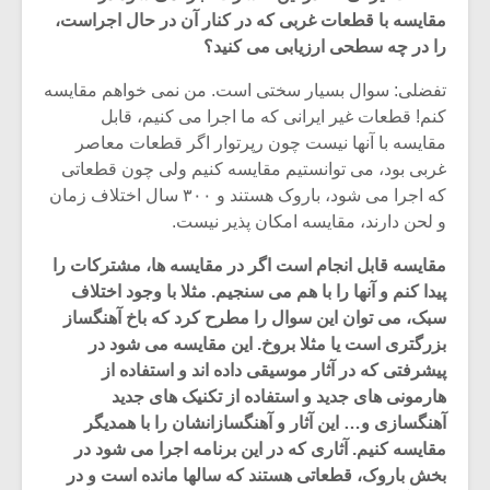
شیش و نیم»
موسیقی فی
مقایسه با قطعات غربی که در کنار آن در حال اجراست،
برگزار می 
را در چه سطحی ارزیابی می کنید؟
اگر نمی توانی
سکانسی به 
مشهورترین باشی،
موسیقی فیلم 
تفضلی: سوال بسیار سختی است. من نمی خواهم مقایسه
بدنام ترین باش
کنم! قطعات غیر ایرانی که ما اجرا می کنیم، قابل
مقایسه با آنها نیست چون رپرتوار اگر قطعات معاصر
غربی بود، می توانستیم مقایسه کنیم ولی چون قطعاتی
که اجرا می شود، باروک هستند و ۳۰۰ سال اختلاف زمان
و لحن دارند، مقایسه امکان پذیر نیست.
مقایسه قابل انجام است اگر در مقایسه ها، مشترکات را
پیدا کنم و آنها را با هم می سنجیم. مثلا با وجود اختلاف
سبک، می توان این سوال را مطرح کرد که باخ آهنگساز
بزرگتری است یا مثلا بروخ. این مقایسه می شود در
پیشرفتی که در آثار موسیقی داده اند و استفاده از
هارمونی های جدید و استفاده از تکنیک های جدید
آهنگسازی و… این آثار و آهنگسازانشان را با همدیگر
مقایسه کنیم. آثاری که در این برنامه اجرا می شود در
بخش باروک، قطعاتی هستند که سالها مانده است و در