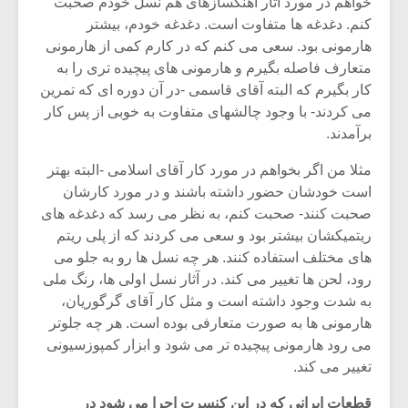
خواهم در مورد آثار آهنگسازهای هم نسل خودم صحبت
کنم. دغدغه ها متفاوت است. دغدغه خودم، بیشتر
هارمونی بود. سعی می کنم که در کارم کمی از هارمونی
متعارف فاصله بگیرم و هارمونی های پیچیده تری را به
کار بگیرم که البته آقای قاسمی -در آن دوره ای که تمرین
می کردند- با وجود چالشهای متفاوت به خوبی از پس کار
برآمدند.
مثلا من اگر بخواهم در مورد کار آقای اسلامی -البته بهتر
است خودشان حضور داشته باشند و در مورد کارشان
صحبت کنند- صحبت کنم، به نظر می رسد که دغدغه های
ریتمیکشان بیشتر بود و سعی می کردند که از پلی ریتم
های مختلف استفاده کنند. هر چه نسل ها رو به جلو می
رود، لحن ها تغییر می کند. در آثار نسل اولی ها، رنگ ملی
میکلوش روژا
موریس ژار
به شدت وجود داشته است و مثل کار آقای گرگوریان،
هارمونی ها به صورت متعارفی بوده است. هر چه جلوتر
می رود هارمونی پیچیده تر می شود و ابزار کمپوزسیونی
تغییر می کند.
یادداشتی بر موسیقی
دوره آموزش
متن فیلم «متری
موسیقی بر
قطعات ایرانی که در این کنسرت اجرا می شود در