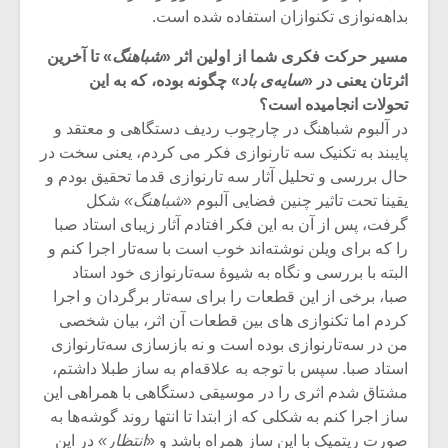
بداهه‌نوازی تکنوازان استفاده شده است.
مسیر حرکت فکری شما از اولین اثر «
شباهنگ
» تا آخرین
اثرتان یعنی در «
سایه‌ی باد
» چگونه بوده، که به این
تحولات انجامیده است؟
در آلبوم شباهنگ در چارچوب ردیف دستگاهی و معتقد و
پایبند به تکنیک سه تارنوازی فکر می کردم، یعنی سخت در
حال بررسی و تحلیل آثار سه تارنوازی قدما تحقیق بودم و
یقینا تحت تاثیر چنین فضایی آلبوم «
شباهنگ»
شکل
گرفت، پس از آن به این فکر افتادم آثار زیبای استاد صبا
را که برای ویلن نوشته‌اند خوب است با سه‌تار اجرا کنم و
البته با بررسی و نگاه به شیوۀ سه‌تارنوازی خود استاد
صبا، برخی از این قطعات را برای سه‌تار برگردان و اجرا
میکلوش روژا
موریس ژار
کردم اما تکنوازی های بین قطعات آن اثر، بیان شخصی
من در سه‌تارنوازی بوده است و نه بازسازی سه‌تارنوازی
استاد صبا. سپس با توجه به علاقه‌ام به ساز طبلا داشتم،
مشتاق شدم اثری را در موسیقی دستگاهی با همراهی این
یادداشتی بر موسیقی
دوره آموزش
ساز اجرا کنم به شکلی که از ابتدا تا انتها روند گوشه‌ها به
متن فیلم «متری
موسیقی بر
صورت ریتمیک با این ساز همراه باشد و «
انتظار
»
در این