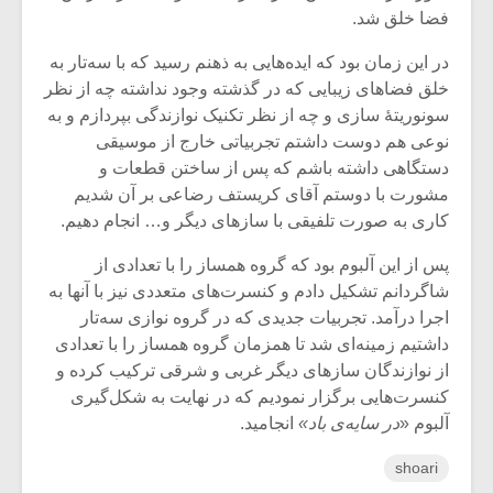
شیش و نیم»
موسیقی فی
فضا خلق شد.
برگزار می 
در این زمان بود که ایده‌هایی به ذهنم رسید که با سه‌تار به
اگر نمی توانی
سکانسی به 
خلق فضاهای زیبایی که در گذشته وجود نداشته چه از نظر
مشهورترین باشی،
موسیقی فیلم 
بدنام ترین باش
سونوریتۀ سازی و چه از نظر تکنیک نوازندگی بپردازم و به
نوعی هم دوست داشتم تجربیاتی خارج از موسیقی
دستگاهی داشته باشم که پس از ساختن قطعات و
مشورت با دوستم آقای کریستف رضاعی بر آن شدیم
کاری به صورت تلفیقی با سازهای دیگر و… انجام دهیم.
پس از این آلبوم بود که گروه همساز را با تعدادی از
شاگردانم تشکیل دادم و کنسرت‌های متعددی نیز با آنها به
اجرا درآمد. تجربیات جدیدی که در گروه نوازی سه‌تار
داشتیم زمینه‌ای شد تا همزمان گروه همساز را با تعدادی
از نوازندگان سازهای دیگر غربی و شرقی ترکیب کرده و
کنسرت‌هایی برگزار نمودیم که در نهایت به شکل‌گیری
آلبوم «
در سایه‌
ی
باد»
انجامید.
shoari