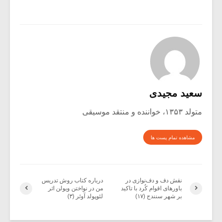
سعید مجیدی
متولد ۱۳۵۳، خواننده و منتقد موسیقی
مشاهده تمام پست ها
نقش دف و دف‌نوازی در
درباره کتاب روش تدریس
باورهای اقوام کُرد با تاکید
من در نواختن ویولن اثر
بر شهر سنندج (۱۷)
لئوپولد آوئر (۳)