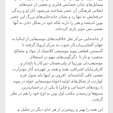
شمایل‌های تابان خصایص فکری و بعضی از جنبه‌های
انقلابی فرهنگی آن عصر شناخته می‌شود. آثار او و زندگی
حرفه‌ایش نه تنها رد و نشان جابه‌جایی‌های بزرگ این عصر
نوینِ اندیشه و هنر را دارند بلکه خود در شکل دادن به آنها
نقشی بس موثر بازی کرده‌اند.
از جابه‌جایی مرکز ثقل خلاقیت‌های موسیقایی از ایتالیا به
جهان آلمانی‌زبان (از جنوب به مرکز اروپا) گرفته تا
گسستن قطعی پیوند موسیقی کلاسیک از مواد و مصالح
مذهبی، و باز تا دگرگونی‌های مهم در استقلال
موسیقی‌دان بورژوا از ولی‌نعمتان دین‌کار یا تاج‌دار و
کارفرمایان اشرافی، همه و همه بر چهره‌ی آثار موتزارت
نقشی باقی گذاشته‌اند. افزون بر اینها باید تحول فرم
میکلوش روژا
موریس ژار
کوارتت از شکل‌های اولیه (خواه موسیقایی خواه در پیوند
با روندهای اجتماعی و فکر) تا یکی از درخشان‌ترین
ستیغ‌ها و رسیدن مکتب اول وین به اوج خود را هم در نظر
گرفت.
یادداشتی بر موسیقی
دوره آموزش
متن فیلم «متری
موسیقی بر
این همه را بهتر و روشن‌تر از هر جای دیگر در تحلیل و