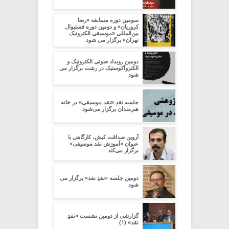
سومین دوره مسابقه «رضا
کروریان» و دومین دوره فستیوال
بین‌المللی «موسیقی الکترونیک
تهران» برگزار می شود
دومین رویداد صوتی الکترونیک و
الکتروآکوستیک در رشت برگزار می
شود
جلسه نقدِ «نقد موسیقی» در خانه
هنرمندان برگزار می‌شود
آروین صداقت کیش، کارگاهی با
عنوان «آموزش نقد موسیقی»
برگزار می‌کند
دومین جلسه «نقدِ نقد» برگزار می
شود
گزارشی از دومین نشست «نقدِ
نقد» (۱)