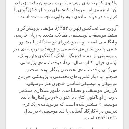
شیش و نیم»
موسیقی فی
واکاوی کوارتت‌های زهی موتزارت می‌توان یافت. زیرا در
برگزار می 
آن آثار همه‌ی این نیروها یا کنش‌های درحال شکل‌گیری یا
فرازنده در هیأت ماده‌ی موسیقایی متجسد شده است.
اگر نمی توانی
سکانسی به 
مشهورترین باشی،
موسیقی فیلم 
آروین صداقت‌کیش (تهران ۱۳۵۳)، مؤلف، پژوهش‌گر و
بدنام ترین باش
منتقد موسیقی، نویسنده‌ی مقالات متعدد به زبان فارسی
و انگلیسی است. او عضو شورای نویسندگان یا مشاور
علمی چندین نشریه‌ی تخصصی و پژوهشی درزمینه‌ی هنر
و موسیقی از جمله فرهنگ و آهنگ، گفتگوی هارمونیک،
آیینه‌ی خیال، کتاب سال شیدا، دوفصلنامه‌ی پژوهشی
مهرگانی و فصلنامه‌ی تخصصی زنگار بوده است و
همچنین با دیگر نشریه‌های تخصصی یا پژوهشی حوزه‌ی
موسیقی و موسیقی‌شناسی همچون هنر موسیقی،
گزارش موسیقی و فصلنامه‌ی ماهور همکاری مستمر
دارد. از او تاکنون کتابی با عنوان «درس‌گفتارهای نقد
موسیقی» منتشر شده است که درس‌نامه‌ی یک ترم
تدریس در «کارگاه آشنایی با نقد موسیقی» در سال
۱۳۹۱-۱۳۹۲ است.