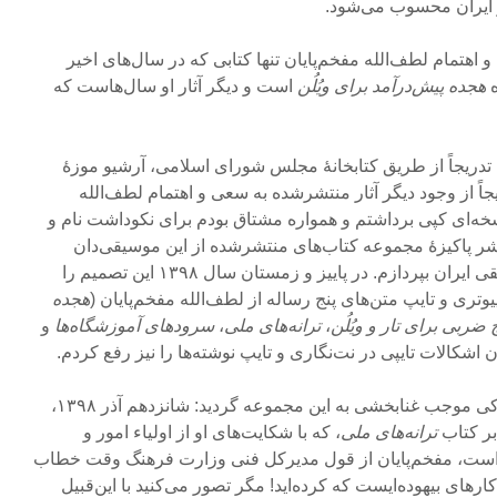
 ایران محسوب می‌شود.
 اهتمام لطف‌الله مفخم‌پایان تنها کتابی که در سال‌های اخیر
ه
هجده پیش‌درآمد برای ویُلُن
است و دیگر آثار او سال‌هاست که
دریجاً از طریق کتابخانۀ مجلس شورای اسلامی، آرشیو موزۀ
 از وجود دیگر آثار منتشرشده به سعی و اهتمام لطف‌الله
نسخه‌ای کپی برداشتم و همواره مشتاق بودم برای نکوداشت نام و
ازنشر پاکیزۀ مجموعه کتاب‌های منتشرشده از این موسیقی‌دان
عاشق و خدمتگزار صادق موسیقی ایران بپردازم. در پاییز و زمستان سال ۱۳۹۸ این تصمیم را
تری و تایپ متن‌های پنج رساله از لطف‌الله مفخم‌پایان (
هجده
ضربی برای تار و ویُلُن
،
ترانه‌های ملی
،
سرودهای آموزشگاه‌ها
و
ن اشکالات تایپی در نت‌نگاری و تایپ نوشته‌ها را نیز رفع کردم.
در میانۀ راه رخداد جالب و مبارکی موجب غنابخشی به این مجموعه گردید: شانزدهم آذر ۱۳۹۸،
بر کتاب
ترانه‌های ملی
، که با شکایت‌های او از اولیاء امور و
 است، مفخم‌پایان از قول مدیرکل فنی وزارت فرهنگ وقت خطاب
رهای بیهوده‌ایست که کرده‌اید! مگر تصور می‌کنید با این‌قبیل