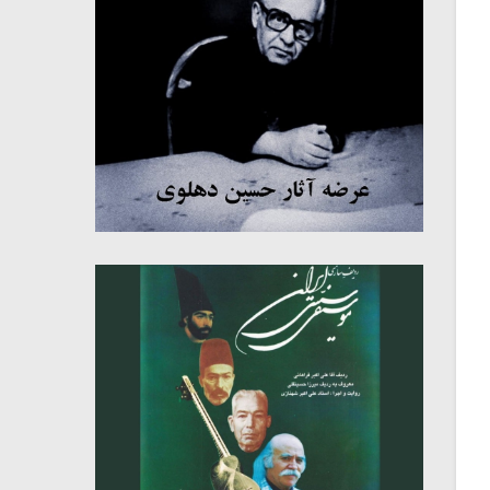
میکلوش روژا
موریس ژار