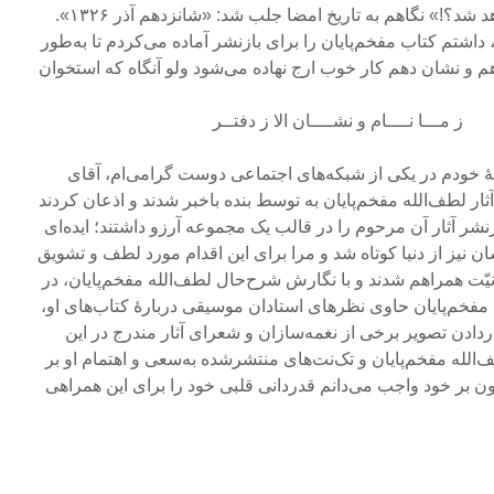
کارها نام شما در تاریخ ثبت خواهد شد؟!» نگاهم به تاریخ امضا جلب شد: «شانزدهم آذر ۱۳۲۶».
‌وپیش، داشتم کتاب مفخم‌پایان را برای بازنشر آماده می‌کردم تا به‌طور
 و نشان دهم کار خوب ارج نهاده می‌شود ولو آنگاه که استخوان
مـــا نــــام و نشــــان الا ز دفتــر
ۀ خودم در یکی از شبکه‌های اجتماعی دوست گرامی‌ام، آقای
ثار لطف‌الله مفخم‌پایان به توسط بنده باخبر شدند و اذعان کردند
شر آثار آن مرحوم را در قالب یک مجموعه آرزو داشتند؛ ایده‌ای
 نیز از دنیا کوتاه شد و مرا برای این اقدام مورد لطف و تشویق
نیّت همراهم شدند و با نگارش شرح‌حال لطف‌الله مفخم‌پایان، در
فخم‌پایان حاوی نظرهای استادان موسیقی دربارۀ کتاب‌های او،
دادن تصویر برخی از نغمه‌سازان و شعرای آثار مندرج در این
الله مفخم‌پایان و تک‌نت‌های منتشرشده به‌سعی و اهتمام او بر
ون بر خود واجب می‌دانم قدردانی قلبی خود را برای این همراهی