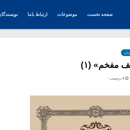
صفحه نخست
موضوعات
ارتباط باما
نویسندگان
رانی
 مفخم» (۱)
4 برچسب -