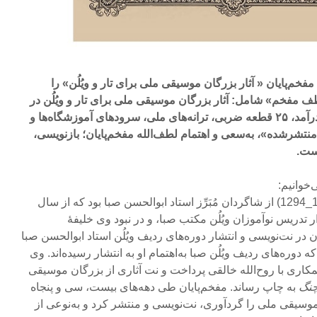
 مفخم‌پایان « آثار بزرگان موسیقی ملی برای تار و ویُلُن» را
طف مفخم» شامل: آثار بزرگان موسیقی ملی برای تار و ویُلُن در
پنج دفتر: شامل ۱۸ قطعه پیش‌درآمد، ۲۵ قطعه ضربی، ترانه‌های ملی، سرودهای آموزشگاه‌ها و
منتشرشده»، به‌سعی و اهتمام لطف‌الله مفخم‌پایان؛ بازنویسی،
است.
‌خوانیم:
دکتر لطف‌الله مفخم‌پایان (1362_1294) از شاگردان مُبَرِّز استاد ابوالحسن صبا بود که از سال
ه‌دار تدریس نوآموزان ویُلُن مکتب صبا، و در نبود وی خلیفۀ
در نت‌نویسی و انتشار دوره‌های ردیف ویُلُن استاد ابوالحسن صبا
دوره‌های ردیف ویُلُن صبا به‌اهتمام او به انتشار رسیده‌اند. وی
کاری با روح‌الله خالقی پرداخت و نت آثاری از بزرگان موسیقی
چنگ
به چاپ رساند. مفخم‌پایان طی دهه‌های‌ بیست، سی و پنجاه
موسیقی ملی را گردآوری،‌ نت‌نویسی و منتشر کرد و به‌نوعی از