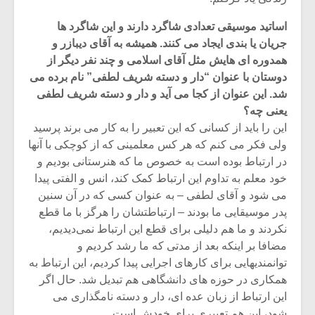
اساتید موسیقی تعدادی شاگرد دارند و این شاگرد ها
جریان یا بندی ایجاد می کنند. همیشه به آقای دیبازر و
همدوره ای هایش مثل آقای اسلامی و چند نفر دیگر از
دوستان با عنوان “دار و دسته شریف لطفی” نام برده می
شد. این عنوان از کجا می آید و دار ‌و‌ دسته شریف لطفی
یعنی چه؟
این را باید از کسانی که این تعبیر را به کار می برند پرسید
ولی فکر می کنم که هر کس معلمینی که از کوچکی با آنها
در ارتباط بوده است به خصوص ما که هنرستانی بودیم و
خود معلم به تداوم این ارتباط کمک کند، انس و الفتی پیدا
می شود و آقای لطفی – به عنوان کسی که در آن سنین
پدر موسیقایی ما بودند – ارتباطتشان را هرگز با ما قطع
نکردند و ما هم دلیلی برای قطع این ارتباط نمی‌د‌یدیم،
مضافا بر اینکه بعد از مدتی که ما رشد کردیم و
توانمندیهایی برای کارهای اجرایی پیدا کردیم، این ارتباط به
همکاری در حوزه های دانشگاهی هم تبدیل شد. حال اگر
این ارتباط از زبان عده ای، دار و دسته نامگذاری می
شود، این هم تعبیری برای خودش است.