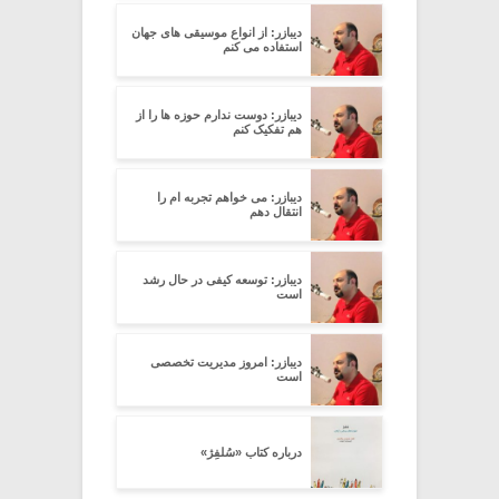
دیبازر: از انواع موسیقی های جهان
استفاده می کنم
دیبازر: دوست ندارم حوزه ها را از
هم تفکیک کنم
دیبازر: می خواهم تجربه ام را
انتقال دهم
دیبازر: توسعه کیفی در حال رشد
است
دیبازر: امروز مدیریت تخصصی
است
درباره کتاب «سُلفِژ»