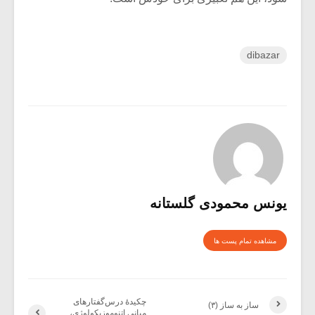
dibazar
یونس محمودی گلستانه
مشاهده تمام پست ها
چکیدۀ درس‌گفتارهای
ساز به ساز (۳)
مبانی اتنوموزیکولوژی،