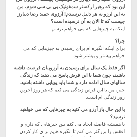
این بود که رهبر ارکستر سمفونیک بی بی سی شوم، من
به این آرزو به هر دلیل نرسیدم! آرزوی حمید رضا دیبارز
چیست که تا الان به آن نرسیده است؟
اینکه به چیزهایی که می خواهم نرسم.
چرا؟
برای اینکه انگیزه ام برای رسیدن به چیزهایی که می
خواهم بیشتر و بیشتر شود.
اگر فقط یک سال برای رسیدن به آرزویتان فرصت داشته
باشید، چون شما با این فرض پاسخ می دهید که زندگی
سالهای سال ادامه ‌دارد و شما باید پویایی داشته باشید.
خیر، من با این فرض زندگی می کنم که هر روز آخرین
میکلوش روژا
موریس ژار
روز زندگی ام است.
با این حال باز آرزو می کنید به چیزهایی که می خواهید
نرسید؟
یا همیشه فاصله ایجاد می کنم بین چیزهایی که دارم و
یادداشتی بر موسیقی
دوره آموزش
افقش را بزرگتر می کنم تا انگیزه هایم برای کار کردن
متن فیلم «متری
موسیقی بر