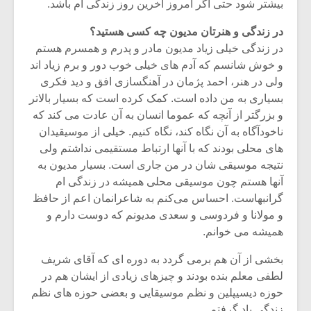
شیش و نیم»
موسیقی فی
بیشتر شود حتی اگر امروز آخرین روز زندگی ام باشد.
برگزار می 
در زندگی و هنرتان مدیون چه کسی هستید؟
اگر نمی توانی
سکانسی به 
در زندگی خیلی زیاد مدیون مادر و پدرم و همسرم هستم
مشهورترین باشی،
موسیقی فیلم 
و خوش شانسم که آدم های خیلی خوب دور و برم زیاد اند
بدنام ترین باش
ولی در هنر، احمد پژمان در آهنگسازی افق و دید فکری
بسیاری به من داده است. کمک کرده است که بسیار بالاتر
و بزرگتر از آنچه که عموما انسان به آن عادت می کند که
ناخودآگاه به آن نگاه کند، نگاه کنیم. خیلی از موسیقیدان
های محلی بودند که با آنها ارتباط مستقیمی نداشتم ولی
نتیجه موسیقی شان در من جاری است. بسیار مدیون به
آنها هستم چون موسیقی محلی همیشه در زندگی ام
گرانبهاست. احساس می‌کنم به شاعرانمان اعم از حافظ
و مولانا و فردوسی و سعدی مدیونم که دوست دارم و
همیشه می خوانم.
بخشی از آن هم برمی گردد به دوره ای که آقای شریف
لطفی معلم بنده بودند و چیزهای زیادی از ایشان هم در
حوزه دیسیپلین و نظم موسیقایی و بعضی حوزه های نظم
زندگی یاد گرفتم.