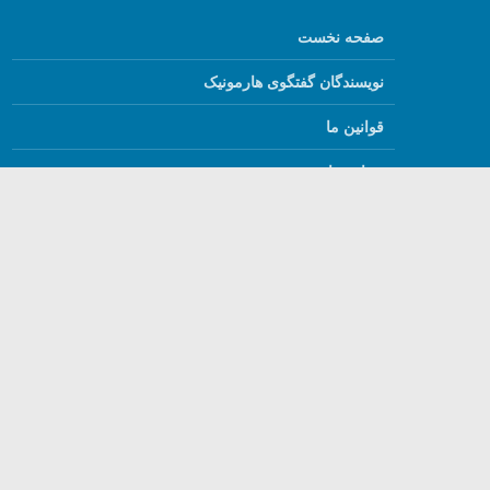
صفحه نخست
نویسندگان گفتگوی هارمونیک
قوانین ما
درباره ما
English
استفاده از مطالب گفتگ