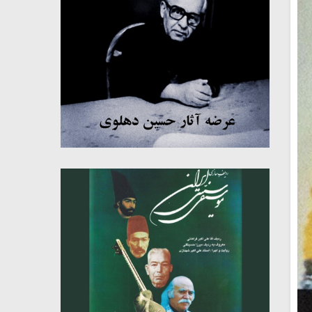
میکلوش روژا
موریس ژار