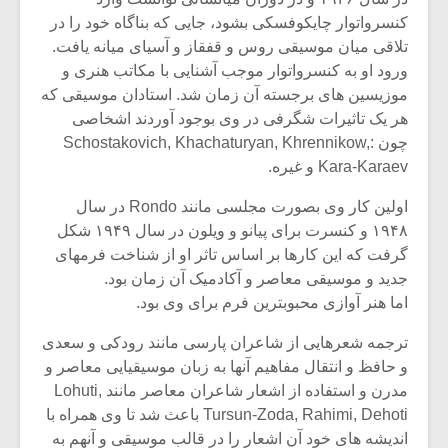
کنسرواتوار چایکوفسکی بشود، جایی که بناگاه خود را در
تلاقی میان موسیقی روس و قفقاز و آسیای میانه یافت.
ورود او به کنسرواتوار موجب آشنایی با مکاتب هنری و
موزیسین های برجسته آن زمان شد. استادان موسیقی که
هر یک تاثیرات شگرفی در وی بوجود آوردند اشخاصی
چون :Schostakovich, Khachaturyan, Khrennikow,
Kara-Karaev و غیره.
اولین کار وی بصورت مجلسی مانند Rondo در سال
۱۹۴۸ و کنسرت برای پیانو و ویلون در سال ۱۹۴۹ شکل
گرفت که این کارها بر اساس تاثر او از شناخت فرمهای
جدید و موسیقی معاصر و آکادمیک آن زمان بود.
اما هنر آوازی محبوبترین فرم برای وی بود.
ترجمه شعرهایی از شاعران پارسی مانند رودکی و سعدی
و حافظ و انتقال مفاهیم آنها به زبان موسیقیایی معاصر و
مدرن و استفاده از اشعار شاعران معاصر مانند Lohuti,
Tursun-Zoda, Rahimi, Dehoti باعث شد تا وی همراه با
اندیشه های خود آن اشعار را در قالب موسیقی و آنهم به