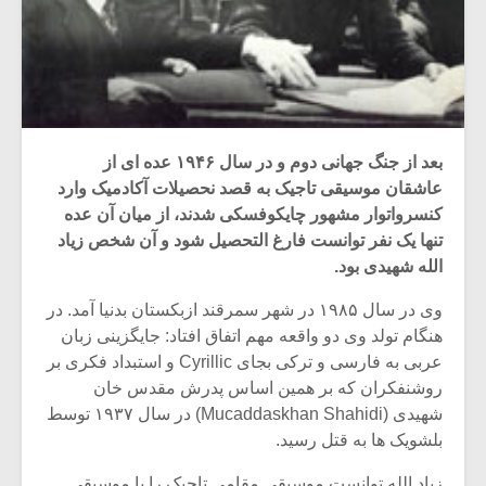
بعد از جنگ جهانی دوم و در سال ۱۹۴۶ عده ای از
عاشقان موسیقی تاجیک به قصد نحصیلات آکادمیک وارد
کنسرواتوار مشهور چایکوفسکی شدند، از میان آن عده
تنها یک نفر توانست فارغ التحصیل شود و آن شخص زیاد
الله شهیدی بود.
وی در سال ۱۹۸۵ در شهر سمرقند ازبکستان بدنیا آمد. در
هنگام تولد وی دو واقعه مهم اتفاق افتاد: جایگزینی زبان
عربی به فارسی و ترکی بجای Cyrillic و استبداد فکری بر
روشنفکران که بر همین اساس پدرش مقدس خان
شهیدی (Mucaddaskhan Shahidi) در سال ۱۹۳۷ توسط
بلشویک ها به قتل رسید.
زیاد الله توانست موسیقی مقامی تاجیک را با موسیقی