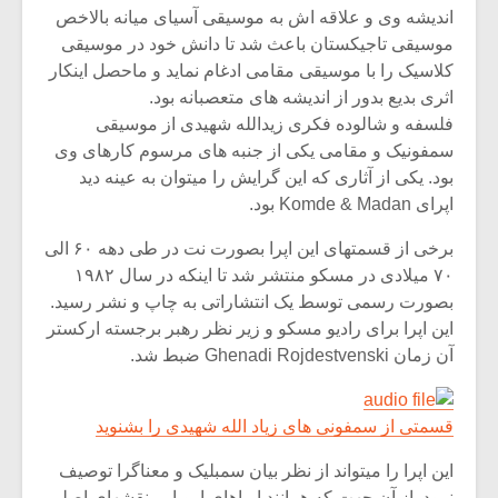
اندیشه وی و علاقه اش به موسیقی آسیای میانه بالاخص
موسیقی تاجیکستان باعث شد تا دانش خود در موسیقی
کلاسیک را با موسیقی مقامی ادغام نماید و ماحصل اینکار
اثری بدیع بدور از اندیشه های متعصبانه بود.
فلسفه و شالوده فکری زیدالله شهیدی از موسیقی
سمفونیک و مقامی یکی از جنبه های مرسوم کارهای وی
بود. یکی از آثاری که این گرایش را میتوان به عینه دید
اپرای Komde & Madan بود.
برخی از قسمتهای این اپرا بصورت نت در طی دهه ۶۰ الی
۷۰ میلادی در مسکو منتشر شد تا اینکه در سال ۱۹۸۲
بصورت رسمی توسط یک انتشاراتی به چاپ و نشر رسید.
این اپرا برای رادیو مسکو و زیر نظر رهبر برجسته ارکستر
آن زمان Ghenadi Rojdestvenski ضبط شد.
قسمتی از سمفونی های زیاد الله شهیدی را بشنوید
این اپرا را میتواند از نظر بیان سمبلیک و معناگرا توصیف
نمود. از آن جهت که همانند اپراهای اروپایی نقشهای اصلی