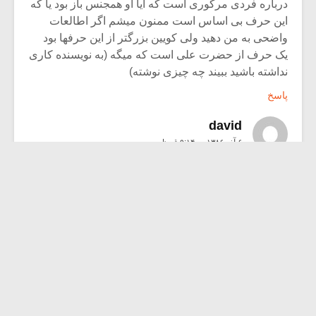
درباره فردی مرکوری است که ایا او همجنس باز بود یا که
این حرف بی اساس است ممنون میشم اگر اطالعات
واضحی به من دهید ولی کویین بزرگتر از این حرفها بود
یک حرف از حضرت علی است که میگه (به نویسنده کاری
نداشته باشید ببیند چه چیزی نوشته)
پاسخ
david
۶ آذر ۱۳۸۶ در ۹:۱۴ ق٫ظ
کسی نیست جوابی بدهد (باعرض پوزش)
پاسخ
amir
۷ آذر ۱۳۸۶ در ۱۲:۳۳ ب٫ظ
albate in maghale rabti be soale shoma nadare
vali bara inke bi javab namunde bashid migam
ishun hamjens gara nabudan
balke dojensgara budan