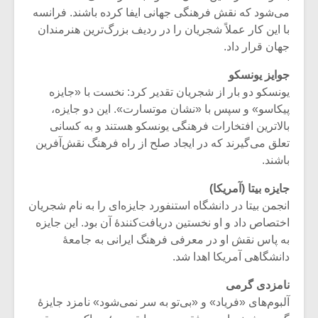
شیش و نیم»
موسیقی فی
می‌شود که نقش فرهنگی جهانی ایفا کرده باشند. فرانسه
برگزار می 
با این کار عملاً شجریان را در ردیف بزرگ‌ترین هنرمندان
اگر نمی توانی
سکانسی به 
جهان قرار داد.
مشهورترین باشی،
موسیقی فیلم 
بدنام ترین باش
جوایز یونسکو
یونسکو دو بار از شجریان تقدیر کرد: نخست با «جایزه
پیکاسو» و سپس با «نشان موتسارت». این دو جایزه،
بالاترین افتخارات فرهنگی یونسکو هستند و به کسانی
تعلق می‌گیرند که در ایجاد صلح از راه فرهنگ نقش‌آفرین
باشند.
جایزه بیتا (آمریکا)
انجمن بیتا در دانشگاه استنفورد جایزه‌ای را به نام شجریان
اختصاص داد و او نخستین دریافت‌کنندهٔ آن بود. این جایزه
به پاس نقش او در معرفی فرهنگ ایرانی به جامعهٔ
دانشگاهی آمریکا اهدا شد.
نامزدی گرمی
آلبوم‌های «فریاد» و «بی‌تو به سر نمی‌شود» نامزد جایزهٔ