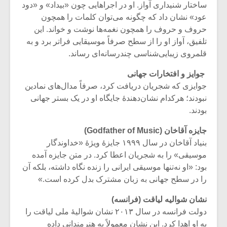
ساختار شنیداری آواز. او در اجراهایی چون «بیداد» و «دود
عود» نشان داد که چگونه می‌توان کلمات را همچون
حروف و حروف را همچون نغمه‌ها نوشت و خواند. این
تلفیق، آواز او را از سطح صرفاً موسیقایی فراتر برد و به
قلمروی زیبایی‌شناسی چندرسانه‌ای رساند.
جوایز و افتخارات جهانی
جوایزی که شجریان دریافت کرد، صرفاً مدال‌های نمادین
نبودند؛ هرکدام نشان‌دهندهٔ جایگاه او در یک بستر جهانی
بودند.
جایزه آقاخان
(Godfather of Music)
بنیاد آقاخان در سال ۱۹۹۹ جایزهٔ ویژهٔ «خداوندگار
موسیقی» را به شجریان اعطا کرد. در متن جایزه آمده
میکلوش روژا
موریس ژار
بود: «او نه‌تنها موسیقی ایرانی را زنده نگاه داشته، بلکه آن
را در سطح جهانی به زبان مشترک بدل کرده است.»
نشان شوالیه لیاقت (فرانسه)
یادداشتی بر موسیقی
دوره آموزش
دولت فرانسه در سال ۲۰۱۳ نشان شوالیهٔ ملی لیاقت را
متن فیلم «متری
موسیقی بر
به او اهدا کرد. این نشان معمولاً به هنرمندانی داده