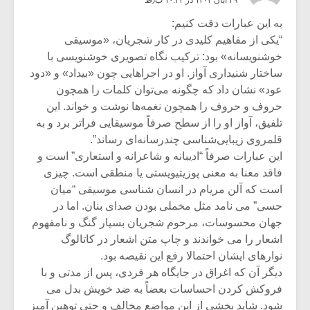
به این عبارات دقت کنیم:
“یکی از مفاهیم کلیدی در کار شجریان، «موسیقی
خوشنویسانه» بود: ترکیب نگاه تصویری خوشنویسی با
ساختار شنیداری آواز. او در اجراهایی چون «بیداد» و «دود
عود» نشان داد که چگونه می‌توان کلمات را همچون
حروف و حروف را همچون نغمه‌ها نوشت و خواند. این
تلفیق، آواز او را از سطح صرفاً موسیقایی فراتر برد و به
قلمروی زیبایی‌شناسی چندرسانه‌ای رساند”.
این عبارات صرفاً “ادیبانه و شاعرانه و استعاری” است و
فاقد معنا به معنی پوزیتیویستی یا منطقی است. چیزی
است که آلن مریام در انسان شناسی موسیقی “میان
حسی” می نامد مثل مخملی بودن صدای بنان. اما در
جهان محسوسات، مرحوم شجریان بسیار گنگ و نامفهوم
اشعار را می خواندند و چاپ متن اشعار در کاتالوگ
نوارهای ایشان احتمالا رفع این نقیصه بود.
دیگر آن که اغراق در جایگاه هر فردی، پس از مدتی و با
فروکش کردن احساسات بعضاً به ضد خویش بدل می
شود. شاید بخشی از این مواضع مخالف و حتی توهین آمیز