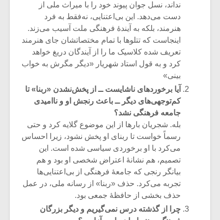
نداند، نسل جوان پیوند خود را با میراث ملی از
دست می‌دهد. این بی‌اعتنایی، نه‌فقط به فرد
هنرمند، بلکه به آیندهٔ فرهنگی ملت آسیب می‌زند.
اینجاست که تتلوها با تمام مختصاتشان جای هنرمند
تعریف شده کلاسیک ما را از آیندگان دریغ خواهد
کرد و به قول استاد شهریار «دیگر مگرش به خواب
بینی»
آیا برخوردهای ناشایست ــ از پخش‌نشدن «ربنا» تا
کم‌توجهی‌های دیگر ــ باعث رنجش او و ناامیدی
جامعه فرهنگی نشد؟
بله. شجریان بارها از این موضوع گلایه کرد و حتی
رسماً خواست تا ربنای او پخش نشود، زیرا احساس
می‌کرد با او برخوردی سیاسی شده است. این
تصمیم، هم نشانهٔ اعتراض شخصی او بود و هم
بیانگر رنجی که جامعهٔ فرهنگی از بی‌اعتنایی‌ها
تجربه می‌کرد. حذف «ربنا» از رسانه ملی، در عمل
حذف بخشی از حافظهٔ جمعی بود.
چرا از گذشته درس نمی‌گیریم و دیگر بزرگان