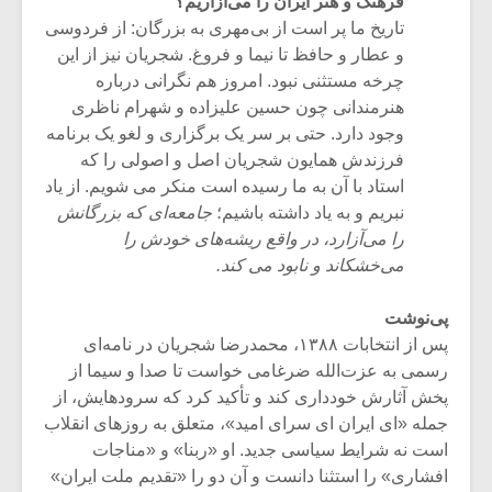
فرهنگ و هنر ایران را می‌آزاریم؟
تاریخ ما پر است از بی‌مهری به بزرگان: از فردوسی
و عطار و حافظ تا نیما و فروغ. شجریان نیز از این
چرخه مستثنی نبود. امروز هم نگرانی درباره
هنرمندانی چون حسین علیزاده و شهرام ناظری
وجود دارد. حتی بر سر یک برگزاری و لغو یک برنامه
فرزندش همایون شجریان اصل و اصولی را که
استاد با آن به ما رسیده است منکر می شویم. از یاد
نبریم و به یاد داشته باشیم؛
جامعه‌ای که بزرگانش
را می‌آزارد، در واقع ریشه‌های خودش را
می‌خشکاند و نابود می کند.
پی‌نوشت
پس از انتخابات ۱۳۸۸، محمدرضا شجریان در نامه‌ای
رسمی به عزت‌الله ضرغامی خواست تا صدا و سیما از
پخش آثارش خودداری کند و تأکید کرد که سرودهایش، از
جمله «ای ایران ای سرای امید»، متعلق به روزهای انقلاب
است نه شرایط سیاسی جدید. او «ربنا» و «مناجات
افشاری» را استثنا دانست و آن دو را «تقدیم ملت ایران»