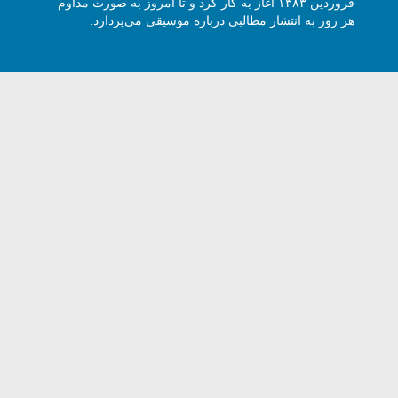
فروردین ۱۳۸۳ آغاز به کار کرد و تا امروز به صورت مداوم
هر روز به انتشار مطالبی درباره موسیقی می‌پردازد.
وی هارمونیک با ذکر نام و آدرس سایت مجاز است -
5 Harmony Talk, All rights reserved.