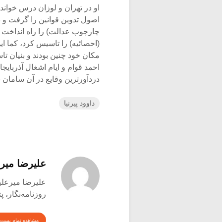
او در تهران و لوزان درس خوان
اصول تدوین قوانین را گرفت و 
چارچوب عدالت) را راه انداخت و
(احصائیه) را تاسیس کرد، کما این
مکان خود چنین بودند و بنیان ت
احمد قوام و ایام اشغال آذربای
دردآورترین وقایع در آن سامان 
داوود پیرنیا
علیرضا میر
علیرضا میرعلینقی متول
روزنامه‌نگار،
مشاهده تمام پست 