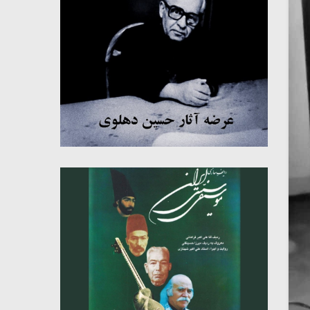
میکلوش روژا
موریس ژار