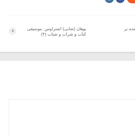
ده بر
یوهان (شانی) اشتراوس: موسیقی
کباب و شراب و شباب (۴)