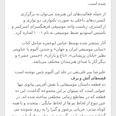
شده است.
از جمله فعالیت‌های این هنرمند می‌توان به برگزاری
کنسرت‌های داخلی به صورت تکنوازی، دو نوازی و
ارکستری، ریاست واحد موسیقی فرهنگسرای امیرکبیر و
تأسیس استودیو ضبط موسیقی به نام ۱۰۰۱ اشاره کرد.
آثار منتشر شده توسط عباس ابوحمزه شامل کتاب
«مبانی موسیقی ایران و جهان» و چندین آلبوم با عناوینی
نظیر «پایان پریشانی»، «باغ و باران»، «خمس عشر» و
دیگر آثار با صدای هنرمندان مختلف می‌باشد.
علیرضا میرعلی‌نقی در جلد این آلبوم چنین نوشته است:
قصه‌های آتش و برف
میکلوش روژا
موریس ژار
ده قطعه داستان موسیقایی با نقش آفرینی پیانوی تنها
عنوانی است که میتوان بر این مجموعه گذاشت. این ده
قطعه که در مقاطع زمانی مختلفی ساخته شده اند، در
عین تنوع از لحاظ تم ها از لحاظ مایگی ، متحدند و با همه
یادداشتی بر موسیقی
دوره آموزش
کوتاه مدتی، جریانی پرشور و گیرا را به روی شنونده می
متن فیلم «متری
موسیقی بر
گشایند دست او را می گیرند و به رویایی برق آسا می برند