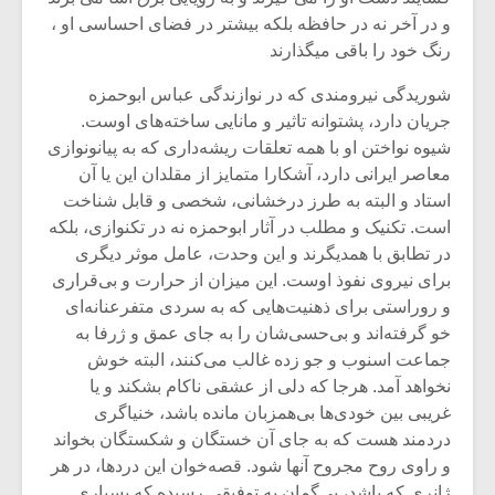
شیش و نیم»
موسیقی فی
و در آخر نه در حافظه بلکه بیشتر در فضای احساسی او ،
برگزار می 
رنگ خود را باقی میگذارند
اگر نمی توانی
سکانسی به 
مشهورترین باشی،
موسیقی فیلم 
شوریدگی نیرومندی که در نوازندگی عباس ابوحمزه
بدنام ترین باش
جریان دارد، پشتوانه تاثیر و مانایی ساخته‌های اوست.
شیوه نواختن او با همه تعلقات ریشه‌داری که به پیانونوازی
معاصر ایرانی دارد، آشکارا متمایز از مقلدان این یا آن
استاد و البته به طرز درخشانی، شخصی و قابل شناخت
است. تکنیک و مطلب در آثار ابوحمزه نه در تکنوازی، بلکه
در تطابق با همدیگرند و این وحدت، عامل موثر دیگری
برای نیروی نفوذ اوست. این میزان از حرارت و بی‌قراری
و روراستی برای ذهنیت‌هایی که به سردی متفرعنانه‌ای
خو گرفته‌اند و بی‌حسی‌شان را به جای عمق و ژرفا به
جماعت اسنوب و جو زده غالب می‌کنند، البته خوش
نخواهد آمد. هرجا که دلی از عشقی ناکام بشکند و یا
غریبی بین خودی‌ها بی‌همزبان مانده باشد، خنیاگری
دردمند هست که به جای آن خستگان و شکستگان بخواند
و راوی روح مجروح آنها شود. قصه‌خوان این دردها، در هر
ژانری که باشد، بی‌گمان به توفیقی رسیده که بسیاری