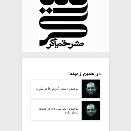
در همین زمینه:
ابوحمزه: سعی کردم ادا در نیاورم!
ابوحمزه: سه سی دی در دست
انتشار دارم