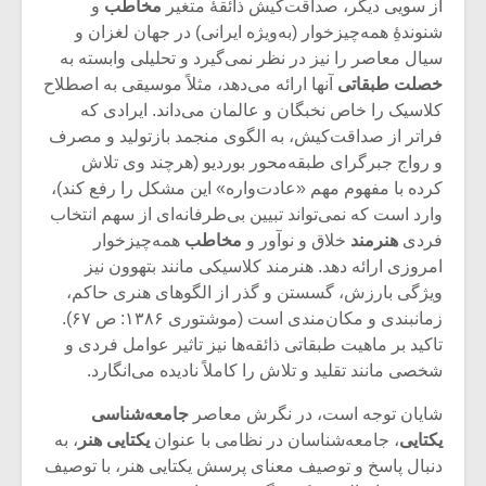
شیش و نیم»
موسیقی فی
از سویی دیگر، صداقت‌کیش ذائقۀ متغیر
مخاطب
و
برگزار می 
شنوندۀِ همه‌‌چیزخوار (به‌ویژه ایرانی) در جهان لغزان و
سیال معاصر را نیز در نظر نمی‌گیرد و تحلیلی وابسته به
اگر نمی توانی
سکانسی به 
خصلت
طبقاتی
آنها ارائه می‌دهد، مثلاً موسیقی به اصطلاح
مشهورترین باشی،
موسیقی فیلم 
کلاسیک را خاص نخبگان و عالمان می‌داند. ایرادی که
بدنام ترین باش
فراتر از صداقت‌کیش، به الگوی منجمد بازتولید و مصرف
و رواج جبرگرای طبقه‌محور بوردیو (هرچند وی تلاش
کرده با مفهوم مهم «عادت‌واره» این مشکل را رفع کند)،
وارد است که نمی‌تواند تبیین بی‌طرفانه‌ای از سهم انتخاب
فردی
هنرمند
خلاق و نوآور و
مخاطب
همه‌چیزخوار
امروزی ارائه دهد. هنرمند کلاسیکی مانند بتهوون نیز
ویژگی‌ بارزش، گسستن و گذر از الگوهای هنری حاکم،
زمان‎بندی و مکان‌مندی است (موشتوری ۱۳۸۶: ص ۶۷).
تاکید بر ماهیت طبقاتی ذائقه‌ها نیز تاثیر عوامل فردی و
شخصی مانند تقلید و تلاش را کاملاً نادیده می‌انگارد.
شایان توجه است، در نگرش معاصر
‌جامعه‌‎شناسی
یکتایی
، جامعه‌شناسان در نظامی با عنوان
یکتایی هنر
، به
دنبال پاسخ و توصیف معنای پرسش یکتایی هنر، با توصیف