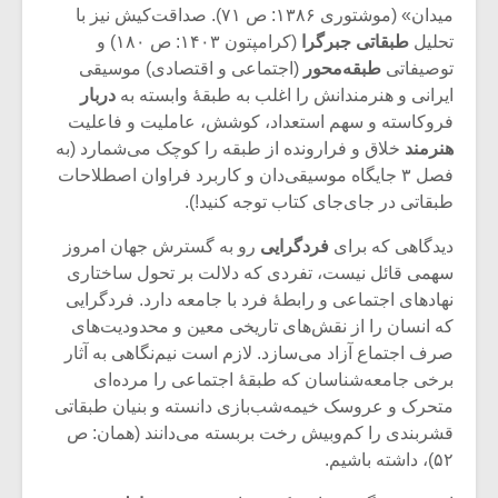
میدان» (موشتوری ۱۳۸۶: ص ۷۱). صداقت‌کیش نیز با
تحلیل‌
طبقاتی
جبرگرا
(کرامپتون ۱۴۰۳: ص ۱۸۰) و
توصیفاتی
طبقه‌محور
(اجتماعی و اقتصادی) موسیقی
ایرانی و هنرمندانش را اغلب به طبقۀ وابسته به
دربار
فروکاسته و سهم استعداد، کوشش، عاملیت و فاعلیت
هنرمند
خلاق و فرارونده از طبقه را کوچک می‌شمارد (به
فصل ۳ جایگاه موسیقی‌دان و کاربرد فراوان اصطلاحات
طبقاتی در جای‌جای کتاب توجه کنید!).
دیدگاهی که برای
فردگرایی
رو به گسترش جهان امروز
سهمی قائل نیست، تفردی که دلالت بر تحول ساختاری
نهادهای اجتماعی و رابطۀ فرد با جامعه دارد. فردگرایی
که انسان را از نقش‌های تاریخی معین و محدودیت‌های
میکلوش روژا
موریس ژار
صرف اجتماع آزاد می‌سازد. لازم است نیم‌نگاهی به آثار
برخی جامعه‌شناسان که طبقۀ اجتماعی را مرده‌ای
متحرک و عروسک خیمه‌شب‌بازی دانسته و بنیان طبقاتی
قشربندی را کم‌وبیش رخت بربسته می‌دانند (همان: ص
یادداشتی بر موسیقی
دوره آموزش
۵۲)، داشته باشیم.
متن فیلم «متری
موسیقی بر