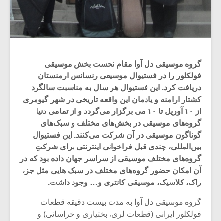
گروه موسیقی دل آوا مقام نخست بخش موسیقی
فولکلور را در فستیوال موسیقی رنسانس ارمنستان
دریافت کرد. این فستیوال هر سال به مناسبت سالگرد
کشتار ارامنه و یادمان این واقعه تاریخی در شهر گیومری
از ۱۰ آوریل تا ۱۰ می‌ برگزار می‌گردد و از تمامی‌ دنیا
گروه‌های موسیقی در بخش‌های مختلف و سبک‌های
گوناگون موسیقی در آن شرکت می‌کنند. این فستیوال
بین‌‌المللی، چندی قبل فراخوانی اینترنتی برای شرکتِ
میکلوش روژا
موریس ژار
گروه‌های مختلف موسیقی از سراسر جهان داده بود که در
آن امکان حضور گروه‌های مختلف در سبک هایی مثل جز،
راک، کلاسیک، موسیقی کانتری و… وجود داشت.
گروه موسیقی دل آوا به مدت بیست دقیقه قطعات
یادداشتی بر موسیقی
دوره آموزش
متن فیلم «متری
موسیقی بر
فولکلور ایرانی (قطعات لری، بختیاری و خراسانی) و