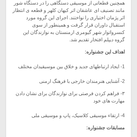
شیش و نیم»
موسیقی فی
همچنین قطعاتی از موسیقی دستگاهی را در دستگاه شور
برگزار می 
مانند تصنیف ای عاشقان اثر کیهان کلهر و قطعه ی انتظار
اثر پژمان اختیاری را نواختند. اجرای این گروه مورد
اگر نمی توانی
سکانسی به 
استقبال داوران قرار گرفت و همینطور از سوی
مشهورترین باشی،
موسیقی فیلم 
بدنام ترین باش
کنسرواتوار شهر گیومری ارمنستان به نوازندگان این
گروه دیپلم افتخار تقدیم شد.
اهداف این جشنواره:
1- ایجاد ارتباطهای جدید و خلاق بین موسیقیدان مختلف
2- آشنایی هنرمندان خارجی با فرهنگ ارمنی
۳- فراهم کردن فرصتی برای نوازندگان برای نشان دادن
مهارت های خود
4- ارتقاء موسیقی کلاسیک، پاپ و موسیقی ملی
مسابقات جشنواره: