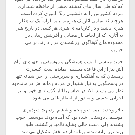
که که طی سال های گذشته بخشی از حافظه شنیداری
مردم کشورش را به دلنشینی رنگ آمیزی کرده است.
هرچند که تمامی آثار یک هنرمند نباید الزاماً یک شاهکار
هنری باشند و در کارنامه ی هنری هر کسی در تاریخ هنر
به آثاری که از لحاظ بار معنایی و آفرینش زیبایی در
محدوده های گوناگون ارزشمندی قرار دارند، بر می
خوریم.
حمید متبسم با تبسم همیشگی و موسیقی و چهره ی آرام
اَش نیز از این قاعده مستثنی نمانده است. کنسرت
زمستان که به آهنگسازی و سرپرستی او اجرا شد نه تنها
در پاسخگویی به نیاز شنیداری مردم زمانه اش در مانده به
نظر می رسید بلکه در قیاس با آثار گذشته ی خود او نیز
میکلوش روژا
موریس ژار
اجرایی ضعیف و به دور از انتظار تلقی می شود.
تالار وحدت، بیست و پنجم و ششم اردیبهشت پذیرای
موسیقی دوستانی شده بود که آمده بودند موسیقی خوب
یادداشتی بر موسیقی
دوره آموزش
بشنوند ولی دست خالی وشاید ناامید برگشتند. طبق
متن فیلم «متری
موسیقی بر
بروشور ارائه شده، برنامه از دو بخش تشکیل می شد