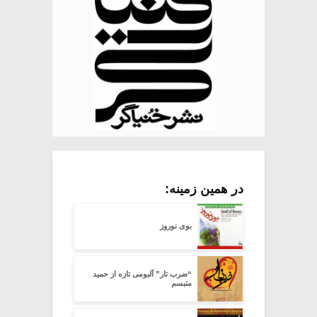
در همین زمینه:
بوی نوروز
“ضرب تار” آلبومی تازه از حمید
متبسم