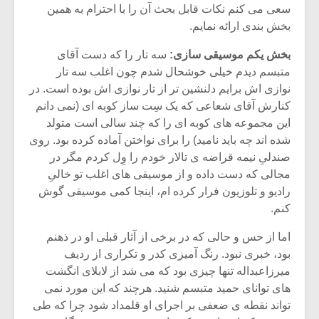
شیش و نیم»
موسیقی فی
سعی می کنم نکات قابل بحث آن را با احترام به همین
برگزار می 
بخش بندی ارائه نمایم.
اگر نمی توانی
سکانسی به 
بخش یکم موسیقی سازی:
سه تار را که دست آقای
مشهورترین باشی،
موسیقی فیلم 
متبسم دیدم خیلی خوشحال شدم چون اغلب سه تار
بدنام ترین باش
نوازی اش برایم دلنشین تر از تار نوازی اش بوده است. در
کنارش آقای شعاعی که یک سِت ساز کوبه ای (نمی دانم
این مجموعه های کوبه ای را که چند سالی است متولد
شده اند چه باید نامید) را برای نواختن آماده کرده بود. روی
صندلیِ نیمه قراضه ی تالار خودم را وِل کردم مگر در
مجالی که دست داده و از موسیقی های اغلب تو خالیِ
رادیو و تلوزیون فرار کرده ام، اینجا کمی موسیقی گوش
کنم.
اما از حس و حالی که در برخی از آثار قبلی او در ذهنم
بود، خبری نبود. رنگ آمیزی کدر و تکراری از ردیف
میرزاعبداله تنها چیزی بود که می شد از لابلای انگشت
های توانای حمید متبسم شنید. هرچند که این مورد نمی
تواند نقطه ی ضعفی بر اجرای او قلمداد شود چرا که طی