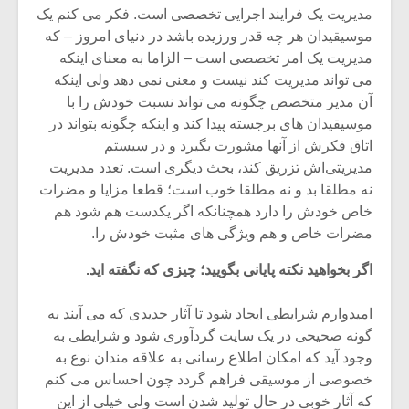
شیش و نیم»
موسیقی فی
مدیریت یک فرایند اجرایی تخصصی است. فکر می کنم یک
برگزار می 
موسیقیدان هر چه قدر ورزیده باشد در دنیای امروز – که
اگر نمی توانی
سکانسی به 
مدیریت یک امر تخصصی است – الزاما به معنای اینکه
مشهورترین باشی،
موسیقی فیلم 
می تواند مدیریت کند نیست و معنی نمی دهد ولی اینکه
بدنام ترین باش
آن مدیر متخصص چگونه می تواند نسبت خودش را با
موسیقیدان های برجسته پیدا کند و اینکه چگونه بتواند در
اتاق فکرش از آنها مشورت بگیرد و در سیستم
مدیریتی‌اش تزریق کند، بحث دیگری است. تعدد مدیریت
نه مطلقا بد و نه مطلقا خوب است؛ قطعا مزایا و مضرات
خاص خودش را دارد همچنانکه اگر یکدست هم شود هم
مضرات خاص و هم ویژگی های مثبت خودش را.
اگر بخواهید نکته پایانی بگویید؛ چیزی که نگفته اید.
امیدوارم شرایطی ایجاد شود تا آثار جدیدی که می آیند به
گونه صحیحی در یک سایت گرد‌آوری شود و شرایطی به
وجود آید که امکان اطلاع رسانی به علاقه مندان نوع به
خصوصی از موسیقی فراهم گردد چون احساس می کنم
که آثار خوبی در حال تولید شدن است ولی خیلی از این