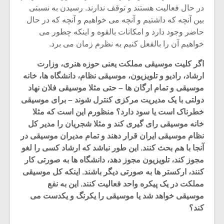
در حال فعالیت هستند و توقف ندارند. رسیدن به نسبتی
بین آنچه که داشتیم و آنچه می خواهیم و آنچه که در حال
حاضر وجود دارد و امکانات بالقوه و اینکه چطور می
خواهیم آن را بالفعل کنیم به نظرم زمان می برد.
اگر کلیت موسیقی مملکت یعنی حوزه هنری، وزارت
ارشاد، رادیو و تلویزیون، موسیقی نظام، دانشگاه ها، خانه
موسیقی و تمام ارگان ها – حتی مثلا موسیقی فلان نهاد
دولتی با یک مدیریت مرکزی کنترل شوند – برای موسیقی
خطرناک است یا سود دارد؟ منظورم این است که مثلا
خانه موسیقی رای گیری کند و مثلا شجریان را مدیر کل
نظام موسیقی ایران قرار دهند و تمام مدیران موسیقی در
آنجا با هم بحث کنند. این طور نباشد که ارشاد کسی را لغو
میکلوش روژا
موریس ژار
مجوز کند، تلویزیون مجوز دهد، دانشگاه ها به صورتی کار
کنند، ارکستر ها به صورتی دیگر باشند. اینکه کل موسیقی
مملکت در یک پیکره واحد فعالیت کنند. این به نفع
موسیقی خواهد شد یا موسیقی را یکرنگ و یکدست می
یادداشتی بر موسیقی
دوره آموزش
کند؟
متن فیلم «متری
موسیقی بر