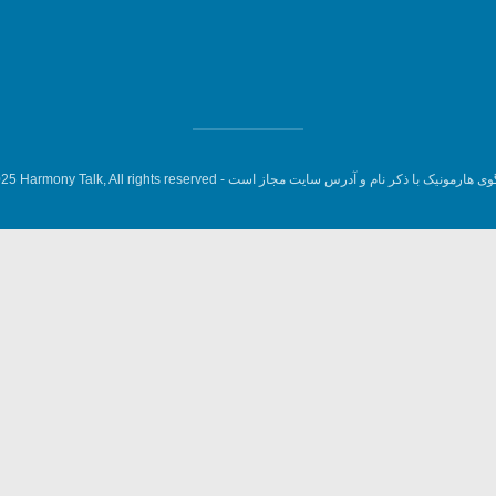
وی هارمونیک با ذکر نام و آدرس سایت مجاز است -
5 Harmony Talk, All rights reserved.