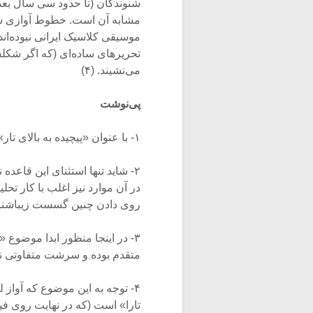
شنوندگان (تا حدود سی سال بعد) 
مشابه آن است. خطوط آوازی سا
موسیقی کلاسیک ایرانی نبوده‌اند 
تحریرهای ساده‌ای (که اگر شکلش
می‌نشیند. (۴)
پی‌نوشت‌
۱- با عنوان «پیچیده به بالای تار» منتشر شده در مجله‌ی «فرهنگ و آهنگ» شماره‌ی ۳۰.
۲- شاید تنها استثنای این قاعد
در آن موارد نیز اغلب با کار تح
روی دادن چنین گسست زیباشناخ
۳- در اینجا منظور ابدا موضوع
متقدم بوده و سرشت متفاوتی نیز
تارا» است (که در نهایت روی فی