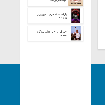
جهانی براوو شد
بازگشت قمصری با «پیروز و
پریزاد»
«تار ایرانی» به جزایر سه‌گانه
می‌رود