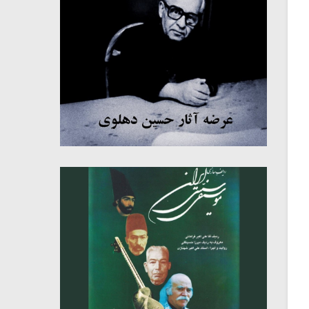
میکلوش روژا
موریس ژار