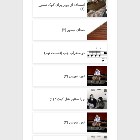
استفاده از تیونر برای کوک سنتور
(۳)
صدای سنتور (۲)
دو مضراب چپ (قسمت نهم)
نور، دوربین (۲)
چرا سنتورِ سُل کوک؟ (۱)
نور، دوربین (۳)