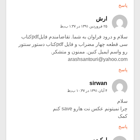
پاسخ
ارش
۲۵ فروردین ۱۳۹۱ در ۱:۳۷ ب٫ظ
سلام و درود فراوان به شما. تقاضامندم فایلpdfکتاب
سی قطعه چهار مضراب و فایل pdfکتاب دستور سنتور
رو واسم ایمیل کنین. ممنون و متشکر.
arashsantouri@yahoo.com
پاسخ
sirwan
۴ آبان ۱۳۹۱ در ۱۰:۳۷ ب٫ظ
سلام
چرا نمیتونم عکس نت هارو save کنم
کمک
پاسخ
ارکیده