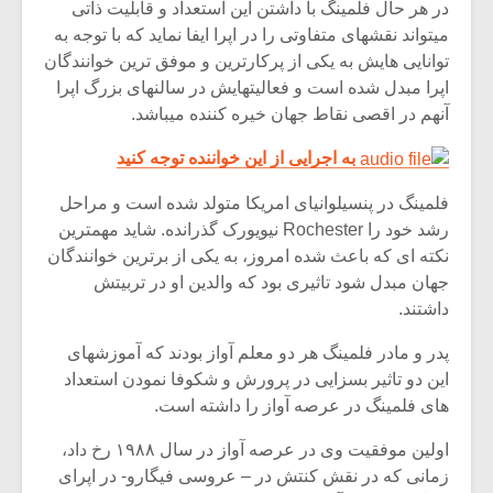
در هر حال فلمینگ با داشتن این استعداد و قابلیت ذاتی
میتواند نقشهای متفاوتی را در اپرا ایفا نماید که با توجه به
توانایی هایش به یکی از پرکارترین و موفق ترین خوانندگان
اپرا مبدل شده است و فعالیتهایش در سالنهای بزرگ اپرا
آنهم در اقصی نقاط جهان خیره کننده میباشد.
به اجرایی از این خواننده توجه کنید
فلمینگ در پنسیلوانیای امریکا متولد شده است و مراحل
رشد خود را Rochester نیویورک گذرانده. شاید مهمترین
نکته ای که باعث شده امروز، به یکی از برترین خوانندگان
جهان مبدل شود تاثیری بود که والدین او در تربیتش
داشتند.
میکلوش روژا
موریس ژار
پدر و مادر فلمینگ هر دو معلم آواز بودند که آموزشهای
این دو تاثیر بسزایی در پرورش و شکوفا نمودن استعداد
های فلمینگ در عرصه آواز را داشته است.
اولین موفقیت وی در عرصه آواز در سال ۱۹۸۸ رخ داد،
یادداشتی بر موسیقی
دوره آموزش
متن فیلم «متری
موسیقی بر
زمانی که در نقش کنتش در – عروسی فیگارو- در اپرای