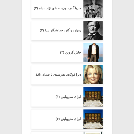
ماریا آندرسون، صدای نژاد سیاه (۳)
ریچارد واگنر، خداوندگار اپرا (۳)
جاش گروبن (۳)
دبرا فوگت، هنرمندی با صدای نافذ
اپرای متروپلیتن (۱)
اپرای متروپلیتن (۶)