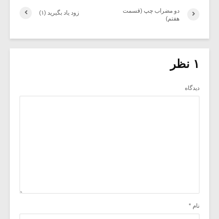
دو مضراب چپ (قسمت
زود یاد بگیرید (۱)
هفتم)
۱ نظر
دیدگاه
نام
*