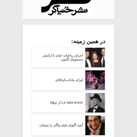
در همین زمینه:
اجرای رباعیات خیام با ارکستر
سمفونیک آلنتون
اپرای مادام باترفلای
La vida breve از دوفایا
آتوم اگویان فیلم واگنر را میسازد