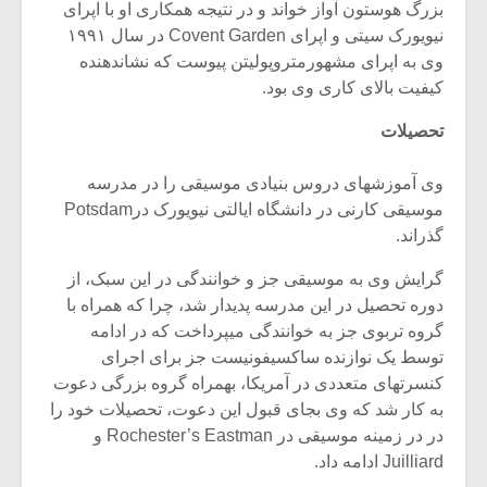
شیش و نیم»
موسیقی فی
بزرگ هوستون آواز خواند و در نتیجه همکاری او با اپرای
برگزار می 
نیویورک سیتی و اپرای Covent Garden در سال ۱۹۹۱
وی به اپرای مشهورمتروپولیتن پیوست که نشاندهنده
اگر نمی توانی
سکانسی به 
کیفیت بالای کاری وی بود.
مشهورترین باشی،
موسیقی فیلم 
بدنام ترین باش
تحصیلات
وی آموزشهای دروس بنیادی موسیقی را در مدرسه
موسیقی کارنی در دانشگاه ایالتی نیویورک درPotsdam
گذراند.
گرایش وی به موسیقی جز و خوانندگی در این سبک، از
دوره تحصیل در این مدرسه پدیدار شد، چرا که همراه با
گروه تربوی جز به خوانندگی میپرداخت که در ادامه
توسط یک نوازنده ساکسیفونیست جز برای اجرای
کنسرتهای متعددی در آمریکا، بهمراه گروه بزرگی دعوت
به کار شد که وی بجای قبول این دعوت، تحصیلات خود را
در در زمینه موسیقی در Rochester’s Eastman و
Juilliard ادامه داد.