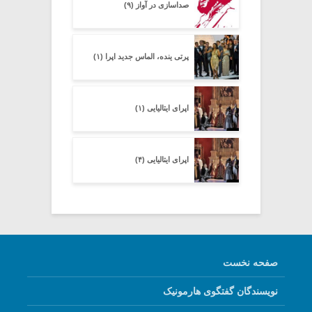
صداسازی در آواز (۹)
پرتی ینده، الماس جدید اپرا (۱)
اپرای ایتالیایی (۱)
اپرای ایتالیایی (۴)
صفحه نخست
نویسندگان گفتگوی هارمونیک