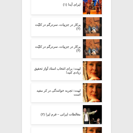
اپرای آیدا (۱)
پرکار در جزییات، سردرگم در کلیّت
(۲)
پرکار در جزییات، سردرگم در کلیّت
(۳)
لیپت: برای انتخاب استاد آواز تحقیق
زیادی کنید!
لیپت: تجربه خوانندگی در کر مفید
است
مغالطات ایرانی – فرم اپرا (۲)