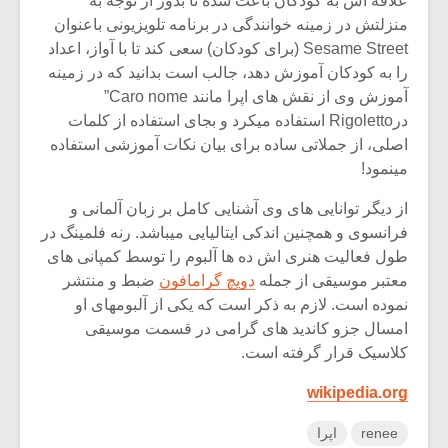
علاقه اش به کودکان باعث شده تا بدور از توجه به
منزلتش در زمینه خوانندگی در برنامه تلویزیونی باعنوان
Sesame Street (برای کودکان) سعی کند تا با آواز، اعداد
را به کودکان آموزش دهد، جالب است بدانید که در زمینه
آموزش وی از نقش های اپرا مانند Caro nome”
درRigoletto استفاده میکرد و بجای استفاده از کلمات
اصلی، از جملاتی ساده برای بیان نکات آموزشی استفاده
مینمود!
از دیگر توانایی های وی آشنایی کامل بر زبان آلمانی و
فرانسوی و همچنین اندکی ایتالیایی میباشد. رنه فلمینگ در
طول فعالیت هنری اش ده ها آلبوم را توسط کمپانی های
معتبر موسیقی از جمله
دویچ گرامافون
ضبط و منتشر
نموده است. لازم به ذکر است که یکی از آلبومهای او
امسال جزو کاندید های گرامی در قسمت موسیقی
کلاسیک قرار گرفته است.
wikipedia.org
renee
اپرا