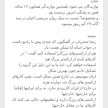
شیش و نیم»
موسیقی فی
میان
برگزار می 
نوازندگان می شود، همچنین نوازندگی همایون ۱۶ ساله
هنوز به پختگی امروز نرسیده بود
اگر نمی توانی
سکانسی به 
و مخصوصا” نسبت به تنبک روان مرتضی اعیان در سه
مشهورترین باشی،
موسیقی فیلم 
گانه ۶۹ کم رمق مینمود.
بدنام ترین باش
محمد
رضا شجریان در گفتگویی که چندی پیش با رادیو داشت
در جواب اینکه آیا ممکن هست باز
هم از ارکسترهای بزرگتر استفاده کنید گفت: ” در
کارهای آینده از ارکستر بزرگ هم
استفاده خواهم کرد، اما ما به این دلیل این گروه را
تشکیل دادیم چون بهترین شکل
ارائه موسیقی در خارج همین شکل است، یعنی کارهای
ارکستر های بزرگ ده، دوازده نفره
در خارج از ایران کاربردی ندارد. نه برای ایرانیها {بلکه}
برای خارجیها. خارجیها
ارکستر های بزرگ دارند و تنظیمهایی عالی می کنند که
کارهای ما در مقابل خارجیها