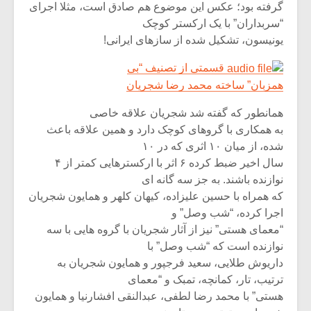
گرفته بود؛ عکس این موضوع هم صادق است، مثلا اجرای
“سربداران” با یک ارکستر کوچک
یونیسون، تشکیل شده از سازهای ایرانی!
قسمتی از تصنیف “بی
همزبان” ساخته محمد رضا شجریان
همانطور که گفته شد شجریان علاقه خاصی
به همکاری با گروهای کوچک دارد و همین علاقه باعث
شده، از میان ۱۰ اثری که در ۱۰
سال اخیر ضبط کرده ۶ اثر با ارکسترهایی کمتر از ۴
نوازنده باشند. به جز سه گانه ای
که همراه با حسین علیزاده، کیهان کلهر و همایون شجریان
اجرا کرده، “شب وصل” و
“معمای هستی” نیز از آثار شجریان با گروه هایی با سه
نوازنده است که “شب وصل” با
داریوش طلایی، سعید فرجپور و همایون شجریان به
ترتیب، تار، کمانچه، تمبک و “معمای
هستی” با محمد رضا لطفی، عبدالنقی افشارنیا و همایون