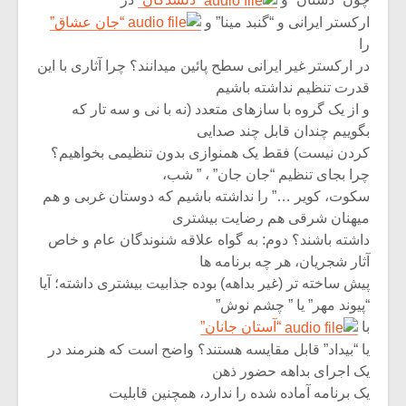
ارکستر ایرانی و “گنبد مینا” و
“جان عشاق”
را
در ارکستر غیر ایرانی سطح پائین میدانند؟ چرا آثاری با این
قدرت تنظیم نداشته باشیم
و از یک گروه با سازهای متعدد (نه با نی و سه تار که
بگوییم چندان قابل چند صدایی
کردن نیست) فقط یک همنوازی بدون تنظیمی بخواهیم؟
چرا بجای تنظیم “جان جان” ، ” شب،
سکوت، کویر …” را نداشته باشیم که دوستان غربی و هم
میهنان شرقی هم رضایت بیشتری
داشته باشند؟ دوم: به گواه علاقه شنوندگان عام و خاص
آثار شجریان، هر چه برنامه ها
پیش ساخته تر (غیر بداهه) بوده جذابیت بیشتری داشته؛ آیا
“پیوند مهر” یا ” چشم نوش”
با
“آستان جانان”
یا “بیداد” قابل مقایسه هستند؟ واضح است که هنرمند در
یک اجرای بداهه حضور ذهن
یک برنامه آماده شده را ندارد، همچنین قابلیت