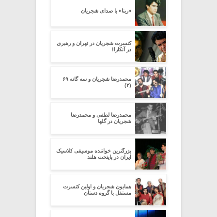
«ربنا» با صدای شجریان
کنسرت شجریان در تهران و رهبری
در آنکارا!
محمدرضا شجریان و سه گانه ۶۹
(۲)
محمدرضا لطفی و محمدرضا
شجریان در گلها
بزرگترین خواننده موسیقی کلاسیک
ایران در پایتخت هلند
همایون شجریان و اولین کنسرت
مستقل با گروه دستان