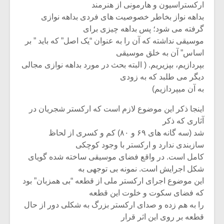
ارکستراسیون و هارمونی از هنرمند
بداهه نواز بخاطر خصوصیت های فردی بداهه نوازی
گرفته می شود؛ پس بداهه چیزی برای
موسیقی نداشته که آن را به عنوان “یک اصل” که باید ” بر
اساس” آن به خلق موسیقی
بپردازیم، بپزیریم. ( البته بحث در مورد بداهه نوازی مجالی
دیگر می طلبد که به زودی
به آن میپردازیم)
اینجا ذکر این موضوع لازم است که ارکستر شجریان در
آثاری که ذکر
شد (سه گانه های ۶۹ و ۸۰) کم و کسری از لحاظ
سازبندی ندارد و ارکستر با وجود کوچکی
کامل است. در واقع فضای موسیقی ساخته شده گویای
شکل اجرایش است. نمونه بی توجهی به
این موضوع اجرای ارکستر ملی از قطعه “بی همزبان” بود
که فضای سکوت و خلوت این قطعه
را به هم زده و صدای ارکستر بزرگ به شکلی دور از حال
قطعه بر روی این اثر قرار