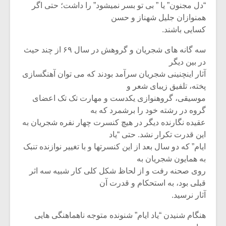
“دل مجنون” یا ” بی تو بسر نمیشود” را داشت؛ حتی اگر
همنوازان جلیل شهناز و حسن
کسایی باشند.
سه گانه های شجریان و گروهش در سال ۶۹ از چند حیث
در بین دیگر
آثار اینچنینی شجریان سرآمد بودند که می توان آهنگسازی
پخته، تلفیق زیبای شعر و
موسیقی، گروهنوازی یکدست و مهارت تک تک اعضای
گروه در رشته خود را برشمرد که به
عقیده نگارنده دیگر در هیچ کنسرت چهار نفره شجریان به
این قدرت تکرار نشد. حتی “یاد
ایام” که دو سال بعد از این کنسرتها و با تغییر نوازنده تنبک
میکلوش روژا
موریس ژار
به همایون شجریان به
روی صحنه رفت و از لحاظ شکل کلی کار شبیه سه اثر
قبلی بود، به استحکام و قدرت آن
آثار نرسید.
یادداشتی بر موسیقی
دوره آموزش
هنگام شنیدن “یاد ایام” شنونده متوجه ناهماهنگی هایی
متن فیلم «متری
موسیقی بر