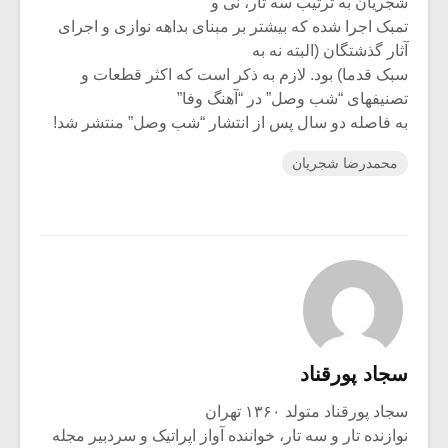
شجریان به ترتیب سه تار، نی و
تمبک اجرا شده که بیشتر بر مبنای بداهه نوازی و اجرای
آثار گذشتگان (البته نه به
سبک قدما) بود. لازم به ذکر است که اکثر قطعات و
تصنیفهای “شب وصل” در “آهنگ وفا”
به فاصله دو سال پس از انتشار “شب وصل” منتشر شد!
محمدرضا شجریان
سجاد پورقناد
سجاد پورقناد متولد ۱۳۶۰ تهران
نوازنده تار و سه تار، خواننده آواز اپراتیک و سردبیر مجله