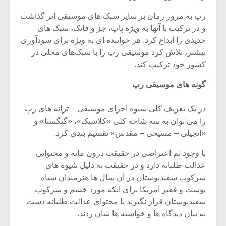
رپ به مرور زمان بر سایر سبک ‌های موسیقی اثر گذاشت
و در ترکیب با آنها به ویژه پاپ، جز و فانک، سبک ‌های
جدیدی را ابداع کرد. هر خواننده ‌ای به ویژه برای سودآوری
بیشتر، تلاش کرد موسیقی رپ را با سبک‌های محلی در
کشور خود ترکیب کند.
گونه های موسیقی رپ
در یک تعریف کلی شیوه اجرای موسیقی – ترانه های رپ
را می توان به سه شاخه کلی «کلاسیک»، «گنگستا» و
«انجیلی – مسیحی – مقدس» تقسیم بندی کرد.
با وجود تم اعتراضی در حقیقت درون مایه و محتوایی
میکلوش روژا
موریس ژار
عدالت طلبانه دارد و در حقیقت به دلیل شیوه های
سرکوب سفیدپوستان در آن سال ها هنرمندان سیاه
پوست و فقیر آمریکا برای آنکه مورد خشم و سرکوب
سفیدپوستان قرار نگیرند با محتوای عدالت طلبانه دست
یادداشتی بر موسیقی
دوره آموزش
به بیان دیدگاه ها و خواسته ها شان زدند.
متن فیلم «متری
موسیقی بر