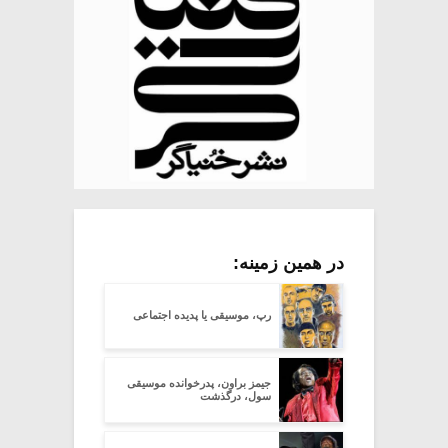
در همین زمینه:
رپ، موسیقی یا پدیده اجتماعی
جیمز براون، پدرخوانده موسیقی
سول، درگذشت