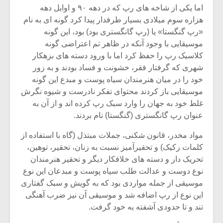
شیش و نیم»
موسیقی فی
اما یکی از شاخه های رپ که در دهه ۹۰ و اوایل دهه
برگزار می 
هزاره سوم میلادی بسیار طرفدار پیدا کرد گونه ای به نام
اگر نمی توانی
سکانسی به 
«رپ گنگستا» یا (رپ گانگستری بود) بود، این گونه
مشهورترین باشی،
موسیقی فیلم 
موسیقایی با وجود آنکه در ظاهر تم اعتراضی گونه
بدنام ترین باش
کلاسیک رپ را حفظ کرد اما با ورود دسته های بزهکار
شهری که گرفتار فقر، خشونت و فساد بودند و به زور
خود را در میان هنرمندان سیاه پوست و مبدع این گونه
موسیقایی باز کردند محتوای تفکر نادرست و شیوه نگرش
غلط خود به جهان را وارد سبک رپ کرده اند و از آن به
عنوان رپ گانگستری (گنگستا) نام بردند.
مواد مخدر، قانون شکنی، جملات مبتذل (گاه با استفاده از
کلمات رکیک) و تحقیرآمیز نسبت به زنان، تحقیر، توهین،
تحریک دار و دسته های خلافکار دیگر و تحقیر هنرمندان
نوع دوست و عدالت طلب سیاه پوست و مبدعان این نوع
موسیقی از جمله مواردی بود که به گویش و سبک گفتاری
این نوع از رپ اضافه شد و موسیقی آن نیز ضرب آهنگی
تند و تا حدودی آشفته به خود گرفت.