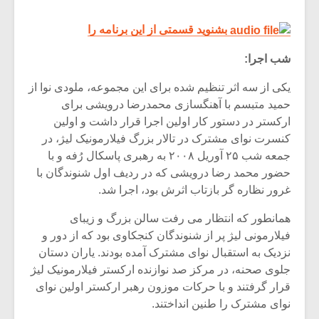
بشنوید قسمتی از این برنامه را
شب اجرا:
یکی از سه اثر تنظیم شده برای این مجموعه، ملودی نوا از
حمید متبسم با آهنگسازی محمدرضا درویشی برای
ارکستر در دستور کار اولین اجرا قرار داشت و اولین
کنسرت نوای مشترک در تالار بزرگ فیلارمونیک لیژ، در
جمعه شب ۲۵ آوریل ۲۰۰۸ به رهبری پاسکال رُفه و با
حضور محمد رضا درویشی که در ردیف اول شنوندگان با
غرور نظاره گر بازتاب اثرش بود، اجرا شد.
همانطور که انتظار می رفت سالن بزرگ و زیبای
فیلارمونی لیژ پر از شنوندگان کنجکاوی بود که از دور و
نزدیک به استقبال نوای مشترک آمده بودند. یاران دستان
جلوی صحنه، در مرکز صد نوازنده ارکستر فیلارمونیک لیژ
قرار گرفتند و با حرکات موزون رهبر ارکستر اولین نوای
نوای مشترک را طنین انداختند.