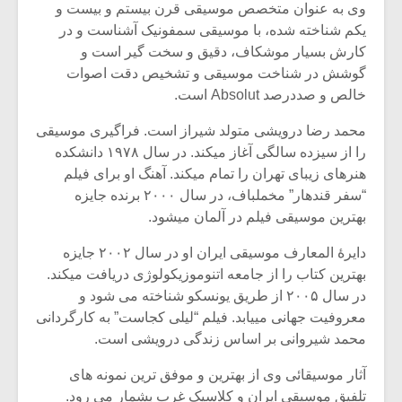
وی به عنوان متخصص موسیقی قرن بیستم و بیست و
یکم شناخته شده، با موسیقی سمفونیک آشناست و در
کارش بسیار موشکاف، دقیق و سخت گیر است و
گوشش در شناخت موسیقی و تشخیص دقت اصوات
خالص و صددرصد Absolut است.
محمد رضا درویشی متولد شیراز است. فراگیری موسیقی
را از سیزده سالگی آغاز میکند. در سال ۱۹۷۸ دانشکده
هنرهای زیبای تهران را تمام میکند. آهنگ او برای فیلم
“سفر قندهار” مخملباف، در سال ۲۰۰۰ برنده جایزه
بهترین موسیقی فیلم در آلمان میشود.
دایرهٔ المعارف موسیقی ایران او در سال ۲۰۰۲ جایزه
بهترین کتاب را از جامعه اتنوموزیکولوژی دریافت میکند.
میکلوش روژا
موریس ژار
در سال ۲۰۰۵ از طریق یونسکو شناخته می شود و
معروفیت جهانی مییابد. فیلم “لیلی کجاست” به کارگردانی
محمد شیروانی بر اساس زندگی درویشی است.
یادداشتی بر موسیقی
دوره آموزش
آثار موسیقائی وی از بهترین و موفق ترین نمونه های
متن فیلم «متری
موسیقی بر
تلفیق موسیقی ایران و کلاسیک غرب بشمار می رود.