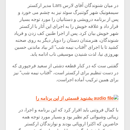
در میان شنوندگان آقای لارس Lars مدیر ارکستر
سیمفونیک شهر گوتنبرگ سوئد نیز به چشم می خورد و
پس از برنامه درویشی و دستانیان را مورد توجه بسیار
قرار داد و علاقه خویش را به اجرای این آثار با ارکستر
شهر خویش بیان کرد. پس از اجرا طنین کف زدن و فریاد
شنوندگان، هنرمندان دستان را دوبار دیگر به روی صحنه
کشید تا با اجرای “آفتاب نیمه شب” اثر بیاد ماندنی حسین
بهروزی نیا، لذت شنیدن موسیقی ناب ادامه یابد.
گفتنی ست که در کنار قطعه دشتی از سعید فرجپوری که
در دست تنظیم برای ارکستر است، “آفتاب نیمه شب” نیز
برای همین ترکیب آماده اجراست.
بشنوید قسمتی از این برنامه را
با کمال فروتنی باید اقرار کرد که این برنامه و اجرا، در
زیبائی وشیوائی کم نظیر بود و بسیار مورد توجه همه
حاضرین که اکثرا اروپائی بودند و نوازندگان ارکستر