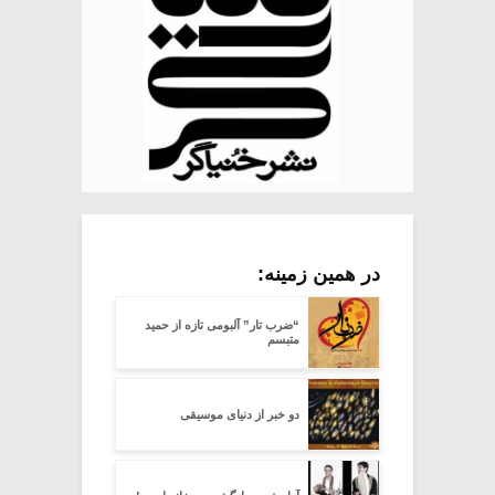
در همین زمینه:
“ضرب تار” آلبومی تازه از حمید
متبسم
دو خبر از دنیای موسیقی