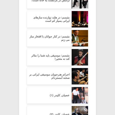
آرامش در بازگشت به خانه است!
متبسم: در هلند نوازنده سازهای
ایرانی بسیار کم است
متبسم: در کنار جوانان با افتخار ساز
می زنم
متبسم: موسیقی باید شما را متاثر
کند نه متحیر!
اجرای هنرجویان موسیقی ایرانی بر
صحنه آمستردام
عصیان ِ کلیدر (۱)
عصیان ِ کلیدر (۲)