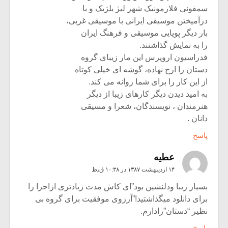
سمفونی فلارمونیک شهر لیژ بلژیک و با
درآمیختن موسیقی ایرانی با موسیقی غربی،
بار دیگر پویایی موسیقی و فرهنگ ایران
را به نمایش گذاشتند.
فدراسیون اروپرس این مار زیبای گروه
دستان را ارج نهاده، گوشه ای خیلی کوتاه
از این کار را برای شما روانه می کند.
به امید دیدن دیگر کارهای زیبا از دیگر
هنرمندان ، نویسندگان، شعرا و مسیقی
دانان .
پاسخ
عطیه
۱۴ اردیبهشت ۱۳۸۷ در ۱۰:۳۸ ق٫ظ
بسیار زیبا ودلنشین بود”ای کاش مدت زیادتری ازاجرا را
برای دانلود میگذاشتید!”آرزوی موفقیت برای گروه بی
نظیر “دستان”رادارم.