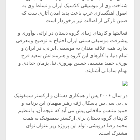
شیش و نیم»
موسیقی فی
شناخت وی از موسیقی کلاسیک ایران و تسلط وی به
برگزار می 
اصول آهنگسازی غرب باعث پدید آمدن آثاری ست که
اگر نمی توانی
سکانسی به 
ضمن تازگی از اصالت نیز برخوردار است.
مشهورترین باشی،
موسیقی فیلم 
بدنام ترین باش
فعالیتها و کارهای زیبای گروه دستان در ارائه، نوآوری و
پیشرفت موسیقی سنتی ایران احتیاج به توضیح ومعرفی
ندارد. همه علاقه مندان به موسیقی ایرانی، در ایران و
تمام دنیا، با کارهای این گروه و هنرمندانش سعید فرج
پوری، حمید متبسم، حسین بهروزی نیا، پژمان حدادی و
بهنام سامانی آشنایند.
در سال ۲۰۰۶ پس از همکاری دستان و ارکستر سمفونیک
بی بی سی بین پاسکال رُفه رهبر میهمان این برنامه و
حمید متبسم ملاقاتی پیش می آید که نتیجه آن، با تنظیم
کارهای گروه دستان برای ارکستر سمفونیک به همت
محمد رضا درویشی، تولد این پروژه زیر عنوان نوای
مشترک است.