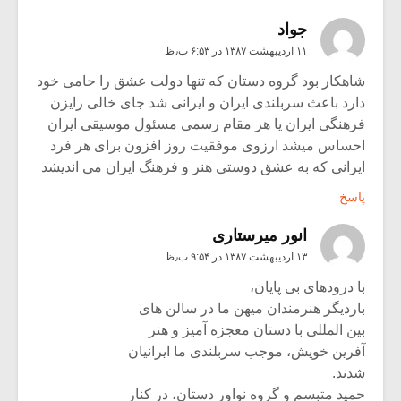
جواد
۱۱ اردیبهشت ۱۳۸۷ در ۶:۵۳ ب٫ظ
شاهکار بود گروه دستان که تنها دولت عشق را حامی خود
دارد باعث سربلندی ایران و ایرانی شد جای خالی رایزن
فرهنگی ایران یا هر مقام رسمی مسئول موسیقی ایران
احساس میشد ارزوی موفقیت روز افزون برای هر فرد
ایرانی که به عشق دوستی هنر و فرهنگ ایران می اندیشد
پاسخ
انور میرستاری
۱۳ اردیبهشت ۱۳۸۷ در ۹:۵۴ ب٫ظ
با درودهای بی پایان،
باردیگر هنرمندان میهن ما در سالن های
بین المللی با دستان معجزه آمیز و هنر
آفرین خویش، موجب سربلندی ما ایرانیان
شدند.
حمید متبسم و گروه نواور دستان، در کنار