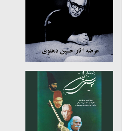
میکلوش روژا
موریس ژار