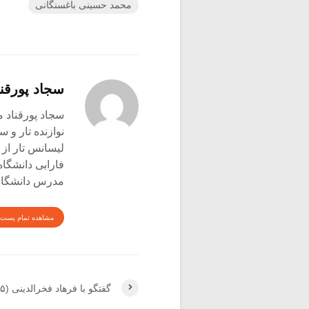
محمد حسینی باغسنگانی
سجاد پورقنا
سجاد پورقناد متولد ۳۶۰
نوازنده تار و س
لیسانس تار از 
فارابی دانشگاه
مدرس دانشگاه 
مشاهده تمام پست 
گفتگو با فرهاد فخرالدینی (۵)