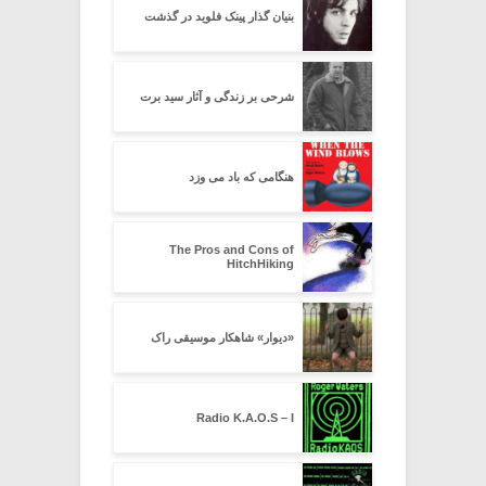
بنیان گذار پینک فلوید در گذشت
شرحی بر زندگی و آثار سید برت
هنگامی که باد می وزد
The Pros and Cons of
HitchHiking
«دیوار» شاهکار موسیقی راک
Radio K.A.O.S – I