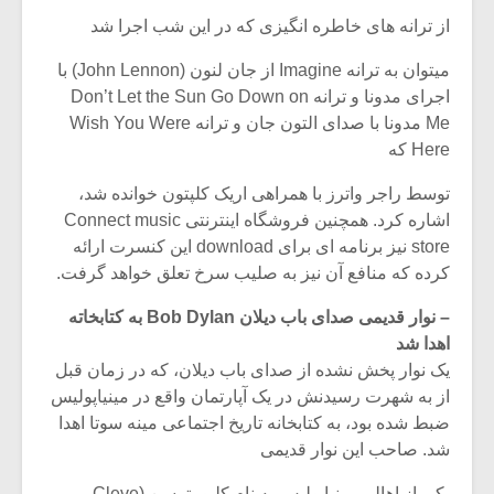
از ترانه های خاطره انگیزی که در این شب اجرا شد
میتوان به ترانه Imagine از جان لنون (John Lennon) با
اجرای مدونا و ترانه Don’t Let the Sun Go Down on
Me مدونا با صدای التون جان و ترانه Wish You Were
Here که
توسط راجر واترز با همراهی اریک کلپتون خوانده شد،
اشاره کرد. همچنین فروشگاه اینترنتی Connect music
store نیز برنامه ای برای download این کنسرت ارائه
کرده که منافع آن نیز به صلیب سرخ تعلق خواهد گرفت.
– نوار قدیمی صدای باب دیلان Bob Dylan به کتابخاته
اهدا شد
یک نوار پخش نشده از صدای باب دیلان، که در زمان قبل
از به شهرت رسیدنش در یک آپارتمان واقع در مینیاپولیس
ضبط شده بود، به کتابخانه تاریخ اجتماعی مینه سوتا اهدا
شد. صاحب این نوار قدیمی
یکی از اهالی مینیاپولیس به نام کلیو پترسن (Cleve