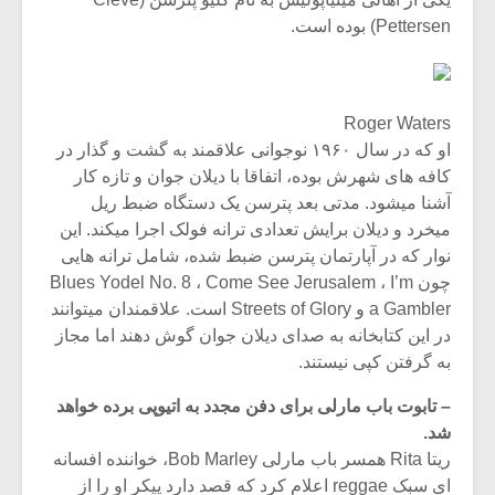
Pettersen) بوده است.
Roger Waters
او که در سال ۱۹۶۰ نوجوانی علاقمند به گشت و گذار در
کافه های شهرش بوده، اتفاقا با دیلان جوان و تازه کار
آشنا میشود. مدتی بعد پترسن یک دستگاه ضبط ریل
میخرد و دیلان برایش تعدادی ترانه فولک اجرا میکند. این
نوار که در آپارتمان پترسن ضبط شده، شامل ترانه هایی
چون Blues Yodel No. 8 ، Come See Jerusalem ، I’m
a Gambler و Streets of Glory است. علاقمندان میتوانند
در این کتابخانه به صدای دیلان جوان گوش دهند اما مجاز
میکلوش روژا
موریس ژار
به گرفتن کپی نیستند.
– تابوت باب مارلی برای دفن مجدد به اتیوپی برده خواهد
شد.
یادداشتی بر موسیقی
دوره آموزش
ریتا Rita همسر باب مارلی Bob Marley، خواننده افسانه
متن فیلم «متری
موسیقی بر
ای سبک reggae اعلام کرد که قصد دارد پیکر او را از