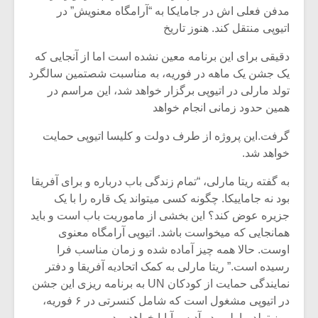
شیش و نیم»
موسیقی فی
مدفن فعلی اش در جامایکا به “آرامگاه معنویش” در
برگزار می 
اتیوپی منتقل کند. هنوز تاریخ
اگر نمی توانی
سکانسی به 
دقیقی برای این برنامه معین نشده است اما از آنجایی که
مشهورترین باشی،
موسیقی فیلم 
بدنام ترین باش
یک جشن یک ماهه در فوریه، به مناسبت شصتمین سالگرد
تولد مارلی در اتیوپی برگزار خواهد شد، این مراسم در
همین حدود زمانی انجام خواهد
گرفت.این پروژه از طرف دولت و کلیسا اتیوپی حمایت
خواهد شد.
به گفته ریتا مارلی، “تمام زندگی باب درباره و برای آفریقا
بود نه جاماییکا. چگونه کسی میتواند یک قاره را با یک
جزیره عوض کند؟ این بخشی از ماموریت باب است و باید
همانجایی که میخواست باشد. اتیوپی آرامگاه معنوی
اوست. حالا همه چیز آماده شده و زمان مناسب فرا
رسیده است.” ریتا مارلی به کمک اتحادیه آفریقا و دفتر
نمایندگی حمایت از کودکان UN به برنامه ریزی این جشن
در اتیوپی مشغول است که شامل کنسرتی در ۶ فوریه،
روز تولد مارلی، در آدیس آبابا خواهد بود.