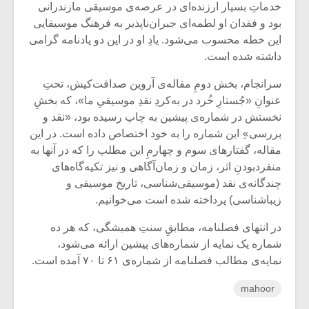
خدماتِ بسیار ارزنده‌ای در عرصه‌ی موسیقی مازندرانی
بود و فقدان او لطمه‌ای جبران‌ناپذیر به فرهنگ موسیقایی
این خطه محسوب می‌شود. یادِ او در این دو یادنامه گرامی
داشته شده است.
سرانجام، بخش دومِ مقاله‌ی آروین صداقت‌کیش، تحتِ
عنوانِ «جُستارِ خُرد در به‌کردِ نقدِ موسیقیِ ما»، که بخشِ
نخستش در شماره‌ی پیشین به چاپ رسیده بود، «نقد و
بررسی»ِ این شماره را به خود اختصاص داده است. در این
مقاله، گفتارهای سوم و چهارمِ این مطلب را که در آنها به
منفردبودنِ اثر، زمان و زمان‌آگاهی و نیز تکیه‌گاه‌های
چندگانه‌ی نقد (موسیقی‌شناسی، تاریخ موسیقی و
زیباشناسی) پرداخته شده است می‌خوانیم.
در انتهای فصلنامه، مطابقِ سنتِ همیشگی، که هر ده
شماره یک نمایه از شماره‌های پیشین ارائه می‌شود،
نمایه‌ی مطالب فصلنامه از شماره‌ی ۶۱ تا ۷۰ آمده است.
mahoor