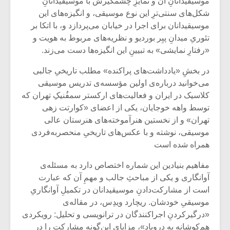
موسیقیدانانِ آن و تمایزِ چشمگیرش با موسیقیدانانِ
شکل‌های سنتی‌ترِ این نوع موسیقی، و انگیزه‌های این
موسیقیدانان برای اجرا در خیابان می‌پردازد و، با اتکا بر
تئوریِ میدانِ پیِر بوردیو و نظریه‌های مربوط به هویت و
«رفتارِ نمایشی» به تبیینِ این انگیزه‌ها دست می‌زند.
در بخشِ «یادداشت‌های پراکنده» مطلب تاریخیِ جالبی
می‌خوانید درباره‌ی اولین مؤسسه‌ی تدریس موسیقی
کلاسیک در ایران و فعالیت‌های ارکستر سمفُنیکِ تهران که
توسط واهه خوجایان، یکی از اعضای «کوارتت زهی
تهران» و از نخستین هنرآموخته‌های هنرستان عالی
موسیقی، نوشته و با عکس‌های تاریخیِ منحصربه‌فردی
همراه شده است
مفاهیم بنیادین این شماره اختصاص دارد به مسئله‌ی
آوانگاری و یکی از مباحثِ جالب و مهمِ آن که عبارت
است از مشارکت‌دادنِ موسیقیدانان در تکمیلِ آوانگاریِ
موسیقیِ خودشان. ریچارد ویدِس، در مقاله‌ی
«درگیرکردنِ اجراکنندگان در ترانویسی و تحلیل: رویکردی
هم‌کوشانه به دروپاد»، مزایای این‌گونه مشارکت را در