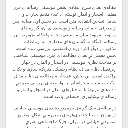
مقاله‌ی بعدی شرح انتقادی بخش موسیقیِ رساله ی قرن
هفتمیِ اشجار و اثمار، نوشته ی علاء منجم بخاری، و
شامل تصحیح انتقادی متن است. در بخش اول مقاله، پس
از معرفی اجمالی رساله و نویسنده ی آن، گزاره های
مربوط به پیوند میان موسیقی، نجوم واحکام نجوم در این
رساله، با نگاه به گفتمان های معطوف به ارتباطات
مذکور در دیگر آثار دوره ی اسلامی، بررسی شده است.
بخشِ مفصل ترِ بعدی مطالعه ای متن‌ـ موسیقی شناختی
بر مباحث نظری موسیقی در اشجار و اثمار، در چهار
زیرفصلِ نظام مدال، نظام ریتمیک‌ـ متریک، سازها و نکات
پراکنده است. این بخش، عمدتاً، به مطالعه ی نظام مدالِ
سنّتِ منتسب به خراسان، به واسطه ی بررسی تطبیقیِ
داده های مرتبط با ساختارهای مدال در اشجار و اثمار و
رساله ی نیشابوری اختصاص یافته است.
در مقاله‌ی «یک گونه‌ی تازه‌متولدشده‌ی موسیقیِ خیابانی
در تهران»، مینا جعفری‌هرندی به بررسیِ شکلِ نوظهورِ
موسیقیِ خیابانی در تهران، جایگاه اجتماعی‌ـ هنریِ