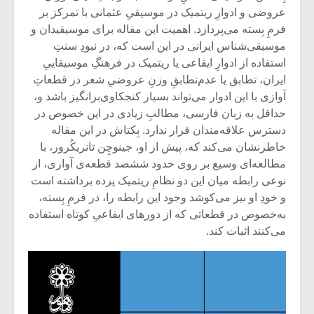
عروضی و ادوارِ ریتمیک در موسیقیِ عثمانی با تمرکز بر
فرمِ بِسته می‌پردازد. اهمیت این مقاله برای موسیقیدان و
موسیقی‌شناس ایرانی در این است که، در نبودِ سنتِ
استفاده از ادوارِ ایقاعی یا ریتمیک در فرهنگِ موسیقاییِ
ایران، تطابق یا عدم‌تطابقِ وزنِ عروضیِ شعر در قطعاتِ
آوازی با این ادوار می‌تواند بسیار کنجکاوی‌برانگیز باشد و،
حداقل به زبان فارسی، مطالبِ زیادی در این خصوص در
دسترس علاقه‌مندان قرار ندارد. بِکتاش در این مقاله
خاطرنشان می‌کند که، پیش از او، جینوچِن تانریکُرور، با
مطالعه‌ای وسیع بر روی حدود ششصد قطعه‌ی آوازی، از
نوعی رابطه میان این دو نظامِ ریتمیک پرده برداشته است
و خودِ او نیز می‌کوشد وجود این رابطه را، در فرمِ بِسته،
به‌خصوص در قطعاتی که از دورهای ایقاعیِ کوتاه استفاده
میکلوش روژا
موریس ژار
می‌کنند اثبات کند.
یادداشتی بر موسیقی
دوره آموزش
متن فیلم «متری
موسیقی بر