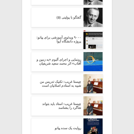
گفتگو با پولینی (۵)
۹۰۰۰ ویدئوی آموزشی برای پیانو:
پروژه‌ دانشگاه آیوا
رونمایی و اجرای آلبوم «به زمین و
آفتاب» اثر محمد سعید شریفیان
چیستا غریب: تکنیک تدریس من
شبیه به استادم اصلانیان است
چیستا غریب: استاد باید بتواند
شاگرد را بشناسد
روایت یک سده پیانو