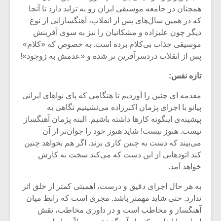
همچنان در جامعه موسیقى ایران رو به تزاید دارد تا آنجا
که در همین سال‌هاى پس از انقلاب، آهنگسازانى از نوع
دیگر چون علیزاده و مشکاتیان را نیز به سوى آفرینش
موسیقى جذاب بى‌کلام برده است. به خصوص که «کلام»
پس از انقلاب دردسرآفرین تر شده و «عدمش به زوجود»!
تازه نفس:
مقدمه اى چنین را آوردیم تا هنگامى که پاى نواهاى ایرانی
پیانو با اجراى پژمان اکبرزاده می‌نشینیم نگاهی به
پیشینه‌ی اینگونه کارها داشته باشیم. البته پژمان آهنگساز
نیست. هنوز نیست! شاید هنوز خود را جوان‌تر از آن
مى‌بیند که دست به چنین کارى بزند. اگر هم بخواهد چنین
کند اتودهایى از این دست که مى‌کند سخت به کارش
خواهد آمد.
به هر حال اجراى دقیق و درست، اهمیتى کمتر از خلق اثر
ندارد. حتى شاید مهمتر باشد. مجرى است که رابط میان
آهنگساز و مخاطب است و در داورى مخاطب، نقش