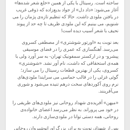
ساخته است. رسیتال با یکى از همین «خلع شعر شده‌ها»
آغاز می‌شود: «داد دل» از جواد بدیع‌زاده که ذوقى غریب
در یافتن ملودى داشت. حالا که تنظیم تازه‌ی پژمان را مى
شنویم، مى بینیم که این ملودى ظریف تا چه حد از پیوند
نحیف با شعر آسیب دیده است!
بعد نوبت به «اورتور شوشترى» از مصطفی کسروی
می‌رسد. آهنگسازی که عمرى را در فضاى موسیقى
پیشرو- و در ارکستر سمفونیک تهران- به سر آورد ولى با
همه‌ی استحقاقى که داشت، نام آور نشد. «شوشترى»
کسروى، یکى از بهترین قطعات رسیتال را مى سازد؛
گوئى غزلى را در قالب حماسى مى سرایند! ملودى‌هاى
نرم روى آکوردهاى سخت درهم تنیده مى‌شود و شورى
مى‌آفرینند.
«میهن» آفریده‌ی شهداد روحانى نیز ملودى‌هاى ظریفى را
در خود مى پروراند. به نظر مى‌رسد اعضاى خانواده‌ی
روحانى، همه دستى توانا در ملودى‌سازى دارند.
پس از شهداد، نوبت به برادر بزرگ او، انوشیروان روحانی