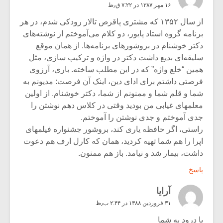
۱۶ مهر ۱۳۸۷ در ۷:۲۲ ق٫ظ
از سال ۱۳۵۲ که مشتری پاقرص تالار رودکی شدم، در هر
برنامه گروه استاد پایور، دو کلام می‌آموختم از نوشته‌های
دکتر خوشنام در بروشورهای برنامه‌ها. از همان موقع
سلیقه‌ای بدیع داشت دکتر در واژه و ترکیب سازی، مثل
همین “خلع واژه” که در این مطلب ساخته. باری، آرزوی
فرصتی داشتم برای ادای دین، اینک آن فرصت: مدیونم به
شما و قلم شما و ممنونم از شما، دکتر خوشنام. از اولین
معلمهای غیابی من بودید وقتی در کلاس دهم نوشتن را
جدی آموختم و جدی نوشتن را آموختم.
راستی، اگر حافظه یاری کند، بروشور جشنواره فیلمهای
اپرا را هم شما تهیه کردید، همان که کارل ارف هم دعوت
داشت، بیمار شد و نیامد. باز هم ممنون.
پاسخ
آرایا
۳۱ فروردین ۱۳۸۸ در ۲:۴۴ ب٫ظ
با درود به شما