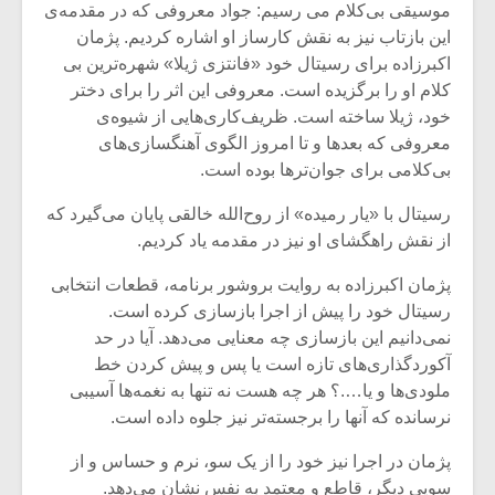
موسیقى بى‌کلام مى رسیم: جواد معروفى که در مقدمه‌‌ی
این بازتاب نیز به نقش کارساز او اشاره کردیم. پژمان
اکبرزاده براى رسیتال خود «فانتزی ژیلا» شهره‌ترین بى
کلام او را برگزیده است. معروفى این اثر را برای دختر
خود، ژیلا ساخته است. ظریف‌کارى‌هایى از شیوه‌ی
معروفی که بعدها و تا امروز الگوی آهنگسازی‌های
بی‌کلامی برای جوان‌ترها بوده است.
رسیتال با «یار رمیده» از روح‌الله خالقی پایان می‌گیرد که
از نقش راهگشای او نیز در مقدمه یاد کردیم.
پژمان اکبرزاده به روایت بروشور برنامه، قطعات انتخابی
رسیتال خود را پیش از اجرا بازسازی کرده است.
نمی‌دانیم این بازسازی چه معنایی می‌دهد. آیا در حد
آکوردگذاری‌های تازه است یا پس و پیش کردن خط
ملودی‌ها و یا….؟ هر چه هست نه تنها به نغمه‌ها آسیبی
نرسانده که آنها را برجسته‌تر نیز جلوه داده است.
پژمان در اجرا نیز خود را از یک سو، نرم و حساس و از
سویی دیگر، قاطع و معتمد به نفس نشان می‌دهد.