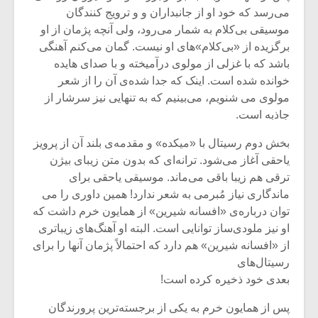
مى‌رسد که خود او از جانبداران و و ترویج کنندگان
موسیقى بى‌کلام به شمار مى‌رود، ولى آنچه پژمان از او
برگزیده از «بی‌کلام»های او نیست. گمان مى‌کنم آهنگى
باشد که با غزلى از مولوى درآمیخته و با صداى هایده
خوانده شده است. اینک که جدا شده‌ی آن را از شعر
مولوى مى شنویم، مى‌بینیم که به تنهایى نیز سرشار از
جاذبه است.
بخش دوم رسیتال با «میکده» و مقدمه‌ی بلند آن از پرویز
یاحقى آغاز مى‌شود. ترانه‌اى که بدون متن زیباى بیژن
ترقى هم زیبا باقی می‌ماند. موسیقى یاحقی براى
ماندگارى نیاز مُبرمى به شعر ندارد! همین داورى را مى
توان درباره‌ی «افسانه شیرین» از همایون خرم داشت که
او نیز ملودى‌ساز توانایى است. البته او آهنگ‌هاى زیباتری
از «افسانه شیرین» هم دارد که احتمالاً پژمان آنها را براى
رسیتال‌هاى
بعدى خود ذخیره کرده است!
پس از همایون خرم به یکى از برجسته‌ترین پرورندگان