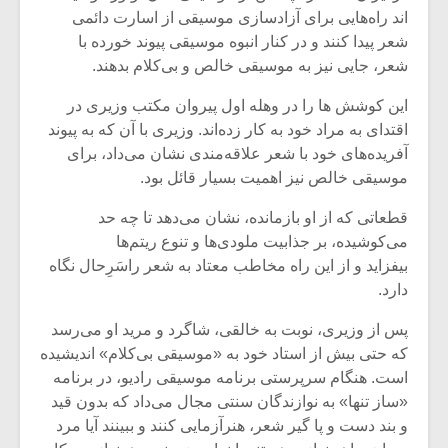
اند راه‌هایى براى آزادسازى موسیقى از اسارت دائمى
شعر پیدا کنند و در کنار انبوه موسیقى پیوند خورده با
شعر، جایى نیز به موسیقى خالص و بى‌کلام بدهند.
این کوشش ها را در وهله اول پیروان مکتب وزیرى در
اقتداى به مراد خود به کار زده‌اند. وزیرى با آن که به پیوند
آفریده‌هاى خود با شعر علاقه‌مندى نشان مى‌داد، براى
موسیقى خالص نیز اهمیت بسیار قائل بود.
قطعاتى که از او بازمانده، نشان مى‌دهد تا چه حد
مى‌کوشیده، بر جذابیت ملودى‌ها و تنوع ریتم‌ها
بیفزاید و از این راه مخاطب معتاد به شعر راسَرِحال نگاه
دارد.
میکلوش روژا
موریس ژار
پس از وزیرى، نوبت به خالقى، شاگرد و مرید او مى‌رسد
که حتى بیش از استاد خود به «موسیقى بى‌کلام» اندیشیده
است. هنگام سرپرستى برنامه موسیقى رادیو، در برنامه
«ساز تنها» به نوازندگان سنتى مجال مى‌داد که بدون قید
یادداشتی بر موسیقی
دوره آموزش
و بند دست و پا گیر شعر، هنرآزمایى کنند و ببینند آیا مرد
متن فیلم «متری
موسیقی بر