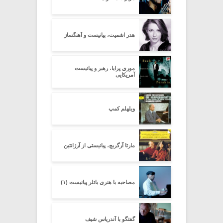
هدر اشمیت، پیانیست و آهنگساز
موری پرایا، رهبر و پیانیست
آمریکایی
ویلهلم کمپ
مارتا آرگریچ، پیانیستی از آرژانتین
مصاحبه با هنری باتلر پیانیست (۱)
گفتگو با آندریاس شیف