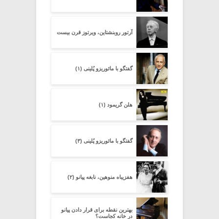
آرتور روبنشتاین، ویرتوز قرن بیست
گفتگو با مائوریزو پُلینی (۱)
هلن گریمود (۱)
گفتگو با مائوریزو پُلینی (۳)
هفزیباه منوهین، نابغه پیانو (۲)
بهترین نقطه برای قرار دادن پیانو
در خانه کجاست؟