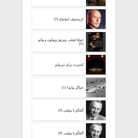
کریستوف ایشنباخ (۲)
جولیا فیشر، ویرتوز ویولون و پیانو
(۲)
کنسرت برای دو پیانو
خنیاگر پیانو؟ (۱)
گفتگو با پولینی (۲)
گفتگو با پولینی (۴)