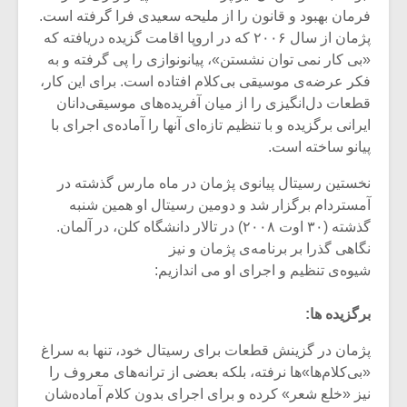
فرمان بهبود و قانون را از ملیحه سعیدی فرا گرفته است.
پژمان از سال ۲۰۰۶ که در اروپا اقامت گزیده دریافته که
«بى کار نمى توان نشستن»، پیانونوازى را پى گرفته و به
فکر عرضه‌ی موسیقى بى‌کلام افتاده است. براى این کار،
قطعات دل‌انگیزى را از میان آفریده‌هاى موسیقی‌دانان
ایرانى برگزیده و با تنظیم تازه‌اى آنها را آماده‌ی اجراى با
پیانو ساخته است.
نخستین رسیتال پیانوى پژمان در ماه مارس گذشته در
آمستردام برگزار شد و دومین رسیتال او همین شنبه
گذشته (۳۰ اوت ۲۰۰۸) در تالار دانشگاه کلن، در آلمان.
نگاهى گذرا بر برنامه‌ی پژمان و نیز
شیوه‌ی تنظیم و اجراى او مى اندازیم:
برگزیده ها:
پژمان در گزینش قطعات براى رسیتال خود، تنها به سراغ
«بی‌کلام‌ها»‌ها نرفته، بلکه بعضى از ترانه‌هاى معروف را
نیز «خلع شعر» کرده و براى اجراى بدون کلام آماده‌شان