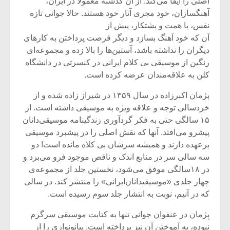
اصلى را ایفا مى‌کند. از آن گذشته معمولاً در ایران،
آهنگسازان، خود مجرى آثار خود هستند. حالا جوانى تازه
نفس، با همت و پشتکار، پیش از
آن که خود آهنگ بسازد و دیگر فرصت پرداختن به کارهاى
دیگران را نداشته باشد، آستین‌ها را بالا زده و مجموعه‌اى
رنگین از موسیقى بى کلام ایرانى در کنسرتى در دانشگاه
کلن به علاقه‌مندان عرضه کرده است.
پژمان اکبرزاده در سال ۱۳۵۹ در شیراز زاده شده و از
خردسالى توجه و علاقه ویژه به موسیقى داشته است. از
۱۵ سالگى حتى به فکر گردآورى زندگینامه موسیقی‌دانان
پیشرو مى‌افتد. آنها که نقش اصلى را در پیشبرد موسیقى
برعهده دارند و همیشه سرشان بى کلاه مانده است! دو
سه سالى سر در منابع اندک و ناقص موجود فرو مى‌برد و
در ۱۸سالگى موفق مى‌شود، نخستین جلد از مجموعه‌ی
چهار جلدی «موسیقیدانان‌ایرانى» را منتشر کند. در سالى
که در آنیم، نوبت به انتشار جلد سوم رسیده است.
پِژمان در عنفوان جوانى تنها به کتابت موسیقى سرگرم
نبوده، به آموختن آن نیز پرداخته است. پیانونوازى را از