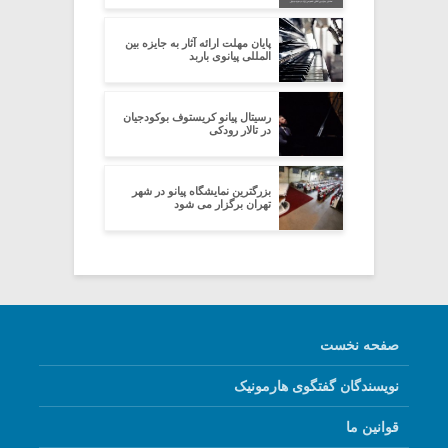
پایان مهلت ارائه آثار به جایزه بین
المللی پیانوی باربد
رسیتال پیانو کریستوف بوکودجیان
در تالار رودکى
بزرگترین نمایشگاه پیانو در شهر
تهران برگزار می شود
صفحه نخست
نویسندگان گفتگوی هارمونیک
قوانین ما