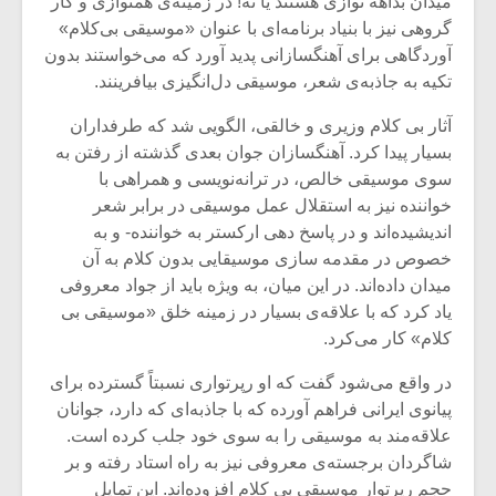
میدان بداهه نوازى هستند یا نه! در زمینه‌ی همنوازى و کار
شیش و نیم»
موسیقی فی
برگزار می 
گروهى نیز با بنیاد برنامه‌اى با عنوان «موسیقی بی‌کلام»
آوردگاهى براى آهنگسازانى پدید آورد که مى‌خواستند بدون
اگر نمی توانی
سکانسی به 
تکیه به جاذبه‌ی شعر، موسیقى دل‌انگیزی بیافرینند.
مشهورترین باشی،
موسیقی فیلم 
بدنام ترین باش
آثار بى کلام وزیرى و خالقى، الگویى شد که طرفداران
بسیار پیدا کرد. آهنگسازان جوان بعدى گذشته از رفتن به
سوى موسیقى خالص، در ترانه‌نویسى و همراهى با
خواننده نیز به استقلال عمل موسیقى در برابر شعر
اندیشیده‌اند و در پاسخ دهى ارکستر به خواننده- و به
خصوص در مقدمه سازى موسیقایى بدون کلام به آن
میدان داده‌اند. در این میان، به ویژه باید از جواد معروفى
یاد کرد که با علاقه‌ی بسیار در زمینه خلق «موسیقى بى
کلام» کار مى‌کرد.
در واقع مى‌شود گفت که او رپرتوارى نسبتاً گسترده براى
پیانوى ایرانى فراهم آورده که با جاذبه‌اى که دارد، جوانان
علاقه‌مند به موسیقى را به سوى خود جلب کرده است.
شاگردان برجسته‌ی معروفى نیز به راه استاد رفته و بر
حجم رپرتوار موسیقى بى کلام افزوده‌اند. این تمایل