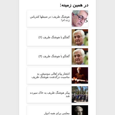
در همین زمینه:
هوشنگ ظریف: در ضبطها کنترباس
زده ام!
گفتگو با هوشنگ ظریف (۲)
گفتگو با هوشنگ ظریف (۳)
انتشار پیام اهالی موسیقی به
مناسبت درگذشت هوشنگ ظریف
پیکر هوشنگ ظریف به خاک سپرده
شد
معلمی برای همه ادوار