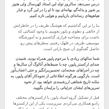
درس نمی‌دهد. سالروز تولد این استاد کهن‌سال ولی هنوز
پر شور و بذله‌گو، بهانه‌ای بود تا او را در این گرد و غبار
هیاهوهای رسانه‌ای بازیابیم و هوایی تازه کنیم.
بنا را بر این گذاشتیم که هوشنگ ظریف را در خاطراتش
از خالقی و دهلوی و پایور بجوییم. با وجود کسالتی که
داشت برای مصاحبه قراری گذاشتیم و به آموزشگاه
موسیقی ظریف در قلهک رفتیم. سطرهای پیش رو،
حاصل گفتگوی آن صبح بارانی است.
شما سالهای زیادی با مرحوم پایور همراه بودید. شنیدن
صدای ارکستر پایور، چه با ضبط‌های آنالوگ آن سال‌ها و
چه در اجراهای صحنه‌ای، تحسین‌برانگیز و حتی اعجاب‌آور
میکلوش روژا
موریس ژار
است. بازگویی هرگونه اطلاعاتی از نحوه‌کار آقای پایور، به
مثابه تاریخ شفاهی ارزشمندی خواهد بود. از نحوه
‌تمرین‌های ایشان جزئیاتی را برایمان بگویید.
قبل از تشکیل گروه استاد پایور، با ارکسترهای مختلف
یادداشتی بر موسیقی
دوره آموزش
رادیو همکاری می‌کردم. سرپرست یکی از این ارکسترها
متن فیلم «متری
موسیقی بر