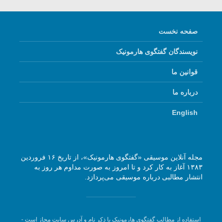
صفحه نخست
نویسندگان گفتگوی هارمونیک
قوانین ما
درباره ما
English
مجله آنلاین موسیقی «گفتگوی هارمونیک»، از تاریخ ۱۶ فروردین
۱۳۸۳ آغاز به کار کرد و تا امروز به صورت مداوم هر روز به
انتشار مطالبی درباره موسیقی می‌پردازد.
استفاده از مطالب گفتگوی هارمونیک با ذکر نام و آدرس سایت مجاز است -