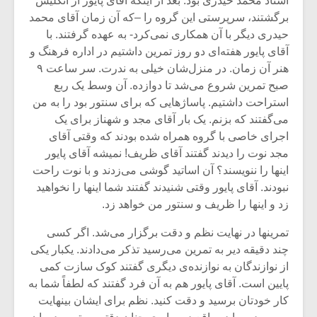
استاد محمد حیدری بود. بعد از اینکه آقای پایور از انگلیس
شیش و نیم»
موسیقی فی
برگزار می 
برگشتند، سرپرستی این گروه را –که آن زمان آقای محمد
حیدری دیگر با آن همکاری نمی‌کرد- به عهده گرفتند. با
اگر نمی توانی
سکانسی به 
آقای پایور هفته‌ای دو روز تمرین داشتیم در اداره فرهنگ و
مشهورترین باشی،
موسیقی فیلم 
هنر آن زمان. در منزل‌شان خیلی به ندرت. سر ساعت ۹
بدنام ترین باش
صبح تمرین شروع می‌شد تا دوازده. آن وسط یک ربع
استراحت داشتیم. پاساژهایی که برای سنتور بود را به من
می‌گفتند که بزنم. یک بار آقای مجد و شهناز برای یک
اجرای خاصی با گروه همراه شده بودند که وقتی آقای
مجد نوت را دیدند گفتند آقای ظریف! نمیشه آقای پایور
اینها را ننویسند؟ آن اساتید گوشی می‌زدند و با نوت راحت
نبودند. آقای پایور وقتی شنیدند گفتند شما اینها را نخواهید
زد و اینها را ظریف و سنتور من خواهد زد.
تمرینها در نهایت نظم و دقت برگزار می‌شد. اگر کسی
چند دقیقه دیر به تمرین می‌رسید تذکر می‌دادند. یکبار یکی
از نوازندگان به نوازنده‌ی دیگری گفتند کوک سازت کمی
پایین است. آقای پایور هم به آن فرد گفتند که لطفاً شما به
کار خودتان برسید و دقت کنید. نظم برای ایشان بینهایت